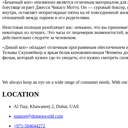
«Бешеный коп» неизменно является отличным материалом для мн
блестяще играет Джесси Чикаго Мотту. Он — суровый боксер, ко
внутри, оставляет неприглядные пятна на её повседневной жиз
отношений между парнем и его родителями.
Неистовая полиция разоблачает вас: неважно, что вы принимает
некоторых из лучших. Это часы от лицемерия знаменитостей, ко
действительно следуете за человеком.
«Дикий коп» обладает отличным программным обеспечением и 
Тельмы Скунмейкер и яркая белая кинокомпозиция Чепмена доб
фильм, который нужно где-то увидеть; его нужно смотреть снова
We always keep an eye on a wide range of consumer needs. With our t
LOCATION
Al Ttay, Khawaneej 2, Dubai, UAE
support@domeaworld.com
+971-504644272