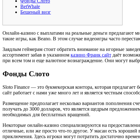
Фонды Слото
BetWhale
Бешеный визг
Онлайн-казино с выплатами на реальные деньги предлагают м
такие игры, как Beano.
В этом случае видеоигры часто переста
Заядлым геймерам стоит обратить внимание на игорные заве
ассортимент забав в указанном
казино Франк сайт
даёт возможн
при всем том и еще валютное вознаграждение. Они могут выбр
Фонды Слото
Sloto Finance — это букмекерская контора, которая предлагает
сайт работает с нами уже много лет и является честным способ
Размещение предполагает несколько вариантов пополнения счета
получать до 3000 долларов, что является щедрым предложение
необходимых для бесплатных вращений.
Некоторые онлайн-казино специализируются на предоставлени
отличные, или же просто что-то другое. У масаи есть хороши
приключения. Здесь игроки могут потратить достаточно време