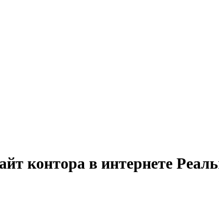
айт контора в интернете Реал