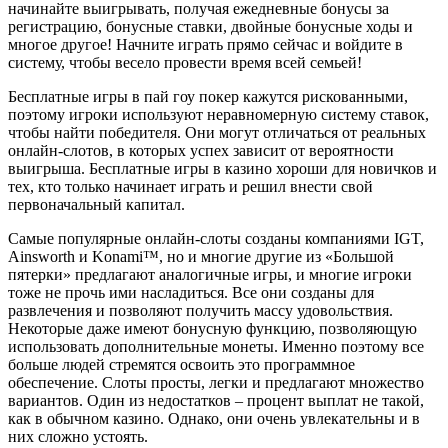
начинайте выигрывать, получая ежедневные бонусы за
регистрацию, бонусные ставки, двойные бонусные ходы и
многое другое! Начните играть прямо сейчас и войдите в
систему, чтобы весело провести время всей семьей!
Бесплатные игры в пай гоу покер кажутся рискованными,
поэтому игроки используют неравномерную систему ставок,
чтобы найти победителя. Они могут отличаться от реальных
онлайн-слотов, в которых успех зависит от вероятности
выигрыша. Бесплатные игры в казино хороши для новичков и
тех, кто только начинает играть и решил внести свой
первоначальный капитал.
Самые популярные онлайн-слоты созданы компаниями IGT,
Ainsworth и Konami™, но и многие другие из «Большой
пятерки» предлагают аналогичные игры, и многие игроки
тоже не прочь ими насладиться. Все они созданы для
развлечения и позволяют получить массу удовольствия.
Некоторые даже имеют бонусную функцию, позволяющую
использовать дополнительные монеты. Именно поэтому все
больше людей стремятся освоить это программное
обеспечение. Слоты просты, легки и предлагают множество
вариантов. Один из недостатков – процент выплат не такой,
как в обычном казино. Однако, они очень увлекательны и в
них сложно устоять.