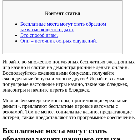
Контент-статьи
Бесплатные места могут стать образцом
захватывающего отдыха.
Это способ игры.
Они – источник острых ощущений.
Играйте во множество популярных бесплатных электронных
игр казино и слотов на демонстрационные деньги онлайн.
Воспользуйтесь ежедневными бонусами, получайте
еженедельные бонусы и многое другое! Играйте в самые
популярные настольные игры казино, такие как блэкджек,
видеоигры и начните играть в блэкджек.
Многие букмекерские конторы, принимающие «реальные
деньги», предлагают бесплатные игровые автоматы с
рекламой.
Тем не менее, социальные казино, предлагающие
лотереи, также предоставляют это программное обеспечение.
Бесплатные места могут стать
образцом захватывающего отдыха.