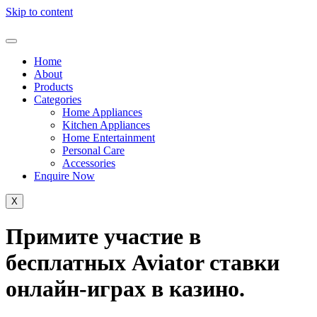
Skip to content
Home
About
Products
Categories
Home Appliances
Kitchen Appliances
Home Entertainment
Personal Care
Accessories
Enquire Now
X
Примите участие в
бесплатных Aviator ставки
онлайн-играх в казино.