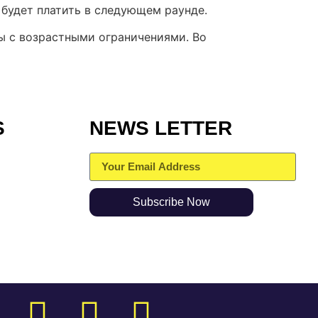
 будет платить в следующем раунде.
ны с возрастными ограничениями. Во
S
NEWS LETTER
Subscribe Now