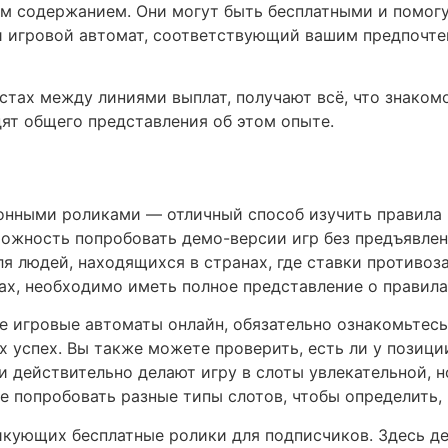
ым содержанием.
Они могут быть бесплатными и помогу
и игровой автомат, соответствующий вашим предпочте
естах между линиями выплат, получают всё, что знаком
дят общего представления об этом опыте.
онными роликами — отличный способ изучить правила 
можность попробовать демо-версии игр без предъявле
я людей, находящихся в странах, где ставки противоза
ах, необходимо иметь полное представление о правила
ые игровые автоматы онлайн, обязательно ознакомьтесь
их успех. Вы также можете проверить, есть ли у позиц
 действительно делают игру в слоты увлекательной, но
попробовать разные типы слотов, чтобы определить, к
икующих бесплатные ролики для подписчиков. Здесь де