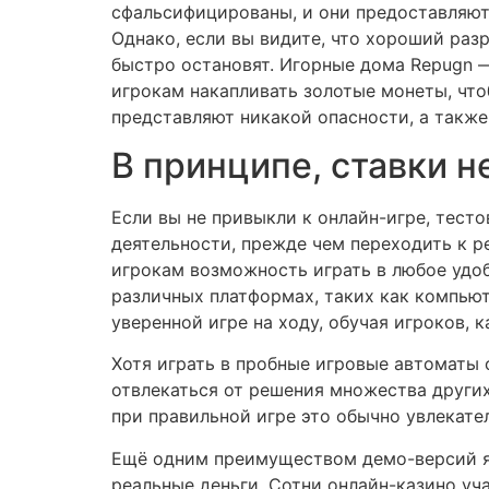
сфальсифицированы, и они предоставляют
Однако, если вы видите, что хороший раз
быстро остановят. Игорные дома Repugn —
игрокам накапливать золотые монеты, чт
представляют никакой опасности, а такж
В принципе, ставки не
Если вы не привыкли к онлайн-игре, тест
деятельности, прежде чем переходить к р
игрокам возможность играть в любое удоб
различных платформах, таких как компью
уверенной игре на ходу, обучая игроков,
Хотя играть в пробные игровые автоматы 
отвлекаться от решения множества других
при правильной игре это обычно увлекате
Ещё одним преимуществом демо-версий явл
реальные деньги. Сотни онлайн-казино уч