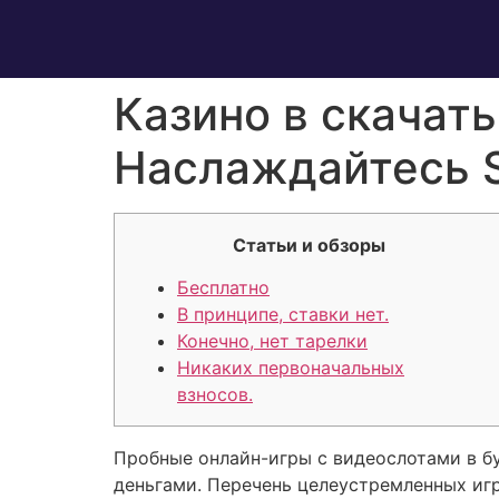
Казино в скачат
Наслаждайтесь 
Статьи и обзоры
Бесплатно
В принципе, ставки нет.
Конечно, нет тарелки
Никаких первоначальных
взносов.
Пробные онлайн-игры с видеослотами в бу
деньгами. Перечень целеустремленных иг