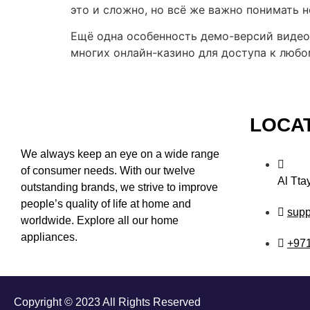
это и сложно, но всё же важно понимать 
Ещё одна особенность демо-версий видеос
многих онлайн-казино для доступа к любо
LOCA
We always keep an eye on a wide range
of consumer needs. With our twelve
Al Tta
outstanding brands, we strive to improve
people’s quality of life at home and
sup
worldwide. Explore all our home
appliances.
+97
Copyright © 2023 All Rights Reserved