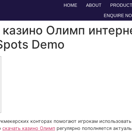
HOME
ABOUT
PRODUCT
ENQUIRE N
ь казино Олимп интерн
Spots Demo
кмекерских конторах помогают игрокам использовать 
р
скачать казино Олимп
регулярно пополняется актуал