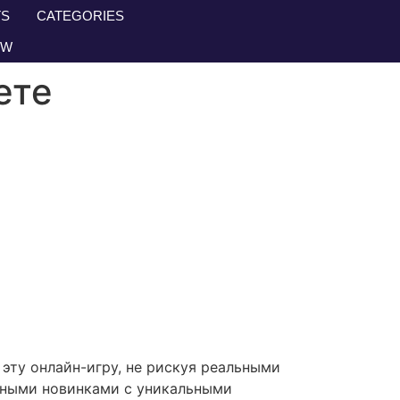
S
CATEGORIES
OW
ете
эту онлайн-игру, не рискуя реальными
ьными новинками с уникальными