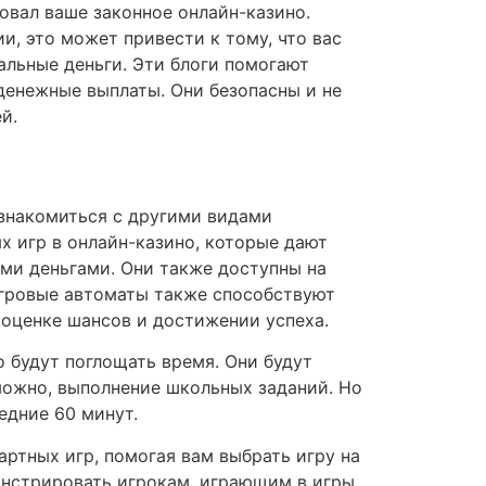
овал ваше законное онлайн-казино.
, это может привести к тому, что вас
альные деньги. Эти блоги помогают
денежные выплаты. Они безопасны и не
й.
ознакомиться с другими видами
х игр в онлайн-казино, которые дают
ими деньгами. Они также доступны на
игровые автоматы также способствуют
 оценке шансов и достижении успеха.
о будут поглощать время. Они будут
можно, выполнение школьных заданий. Но
едние 60 минут.
ртных игр, помогая вам выбрать игру на
онстрировать игрокам, играющим в игры,