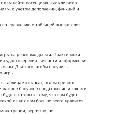
т вам найти потенциальных клиентов
ниям, с учетом дополнений, функций и
о по сравнению с таблицей выплат слот-
игры на реальные деньги. Практически
ния удостоверения личности и оформления
конны. Для того, чтобы получить
х игры.
 с таблицами выплат, чтобы принять
ии важное бонусное предложение и как эти
 будьте готовы к тому, что вам будет
акой из них вам больше всего нравится.
монстрации, вероятно, не