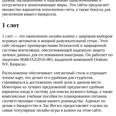
уровня, насыщенными и надежными приключениями и
погрузиться в захватывающие миры. Эти сайты предлагают
множество вариантов пополнения счета, а также бонусы для
увеличения вашего банкролла.
1 слот
1 слот — это оживленное онлайн-казино с широким выбором
игровых автоматов и мощной развлекательной сетью. Этот
сайт обладает преимуществами безопасной и защищенной
системы вентиляции, обеспечивающей надежную защиту
личных данных для отслеживания выигрыша. Он работает по
лицензии 8048/JAZ2016-083, выданной компанией Orakum
NV, Кюрасао.
Расположение обеспечивает элегантный стиль и упрощает
чтение карт, что делает его удобным для студентов,
стремящихся к достижению своей цели в данном месте.
Некоторые из лучших предложений предлагают удобные
варианты входа в систему для поиска нужного блюда, а также
комплексные учебные пособия по планированию питания,
соответствующие главам вашего руководства. Адвокат по
делам о банкротстве в Лас-Вегасе предоставляет ссылки на
самые популярные онлайн-игры в казино на этом сайте.