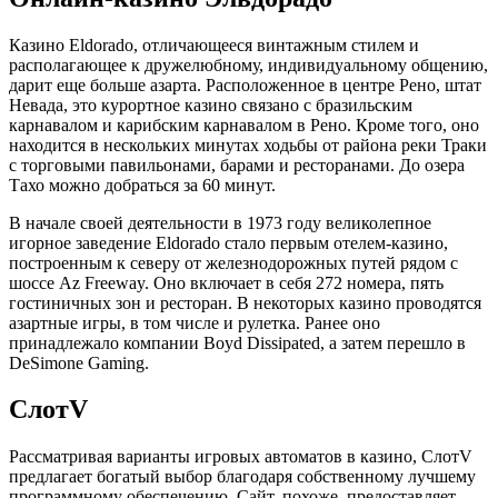
Казино Eldorado, отличающееся винтажным стилем и
располагающее к дружелюбному, индивидуальному общению,
дарит еще больше азарта. Расположенное в центре Рено, штат
Невада, это курортное казино связано с бразильским
карнавалом и карибским карнавалом в Рено. Кроме того, оно
находится в нескольких минутах ходьбы от района реки Траки
с торговыми павильонами, барами и ресторанами. До озера
Тахо можно добраться за 60 минут.
В начале своей деятельности в 1973 году великолепное
игорное заведение Eldorado стало первым отелем-казино,
построенным к северу от железнодорожных путей рядом с
шоссе Az Freeway. Оно включает в себя 272 номера, пять
гостиничных зон и ресторан. В некоторых казино проводятся
азартные игры, в том числе и рулетка. Ранее оно
принадлежало компании Boyd Dissipated, а затем перешло в
DeSimone Gaming.
СлотV
Рассматривая варианты игровых автоматов в казино, СлотV
предлагает богатый выбор благодаря собственному лучшему
программному обеспечению. Сайт, похоже, предоставляет