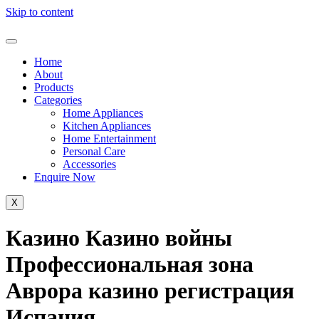
Skip to content
Home
About
Products
Categories
Home Appliances
Kitchen Appliances
Home Entertainment
Personal Care
Accessories
Enquire Now
X
Казино Казино войны
Профессиональная зона
Аврора казино регистрация
Испания