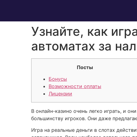
Узнайте, как игр
автоматах за на
Посты
Бонусы
Возможности оплаты
Лицензии
В онлайн-казино очень легко играть, и о
большинству игроков. Они даже предлага
Игра на реальные деньги в слотах действ