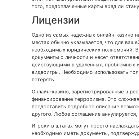
того, предоплаченные карты вряд ли ста
Лицензии
Одно из самых надежных онлайн-казино н
местах обычно указывается, что для ваше
необходимых юридических полномочий. Вс
документы о личности и несет ответствен
действующими в удаленных, проблемных и 
видеоигры. Необходимо использовать толь
потерять.
Онлайн-казино, зарегистрированные в ре
финансирование терроризма. Это сложная
предоставить подробное описание возмож
другого. Любое соглашение аннулируется,
Игроки в штатах могут просто наслаждать
необходимо иметь документы, подтвержда