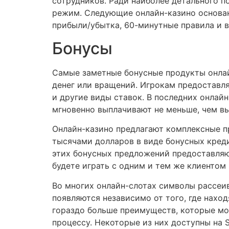
сотрудников.
Ради наиболее детального п
режим. Следующие онлайн-казино основан
прибыли/убытка, 60-минутные правила и 
Бонусы
Самые заметные бонусные продукты онла
денег или вращений. Игрокам предоставл
и другие виды ставок. В последних онлай
мгновенно выплачивают не меньше, чем в
Онлайн-казино предлагают комплексные п
тысячами долларов в виде бонусных креди
этих бонусных предложений предоставляют
будете играть с одним и тем же клиентом
Во многих онлайн-слотах символы рассеива
появляются независимо от того, где нах
гораздо больше преимуществ, которые мо
процессу. Некоторые из них доступны на S