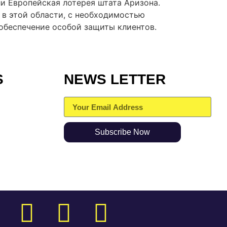
и Европейская лотерея штата Аризона.
 в этой области, с необходимостью
обеспечение особой защиты клиентов.
S
NEWS LETTER
Subscribe Now