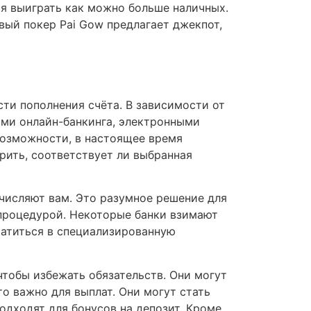
я выиграть как можно больше наличных.
вый покер Pai Gow предлагает джекпот,
ти пополнения счёта. В зависимости от
ами онлайн-банкинга, электронными
возможности, в настоящее время
рить, соответствует ли выбранная
ечисляют вам. Это разумное решение для
 процедурой. Некоторые банки взимают
ратиться в специализированную
чтобы избежать обязательств. Они могут
о важно для выплат. Они могут стать
одходят для бонусов на депозит. Кроме