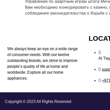
Управление по азартным играм штата Мичи
Вам необходимо конкурировать с казино,
соблюдения законодательства о борьбе с
LOCA
We always keep an eye on a wide range
of consumer needs. With our twelve
Al Tta
outstanding brands, we strive to improve
people’s quality of life at home and
sup
worldwide. Explore all our home
appliances.
+97
Copyright © 2023 All Rights Reserved