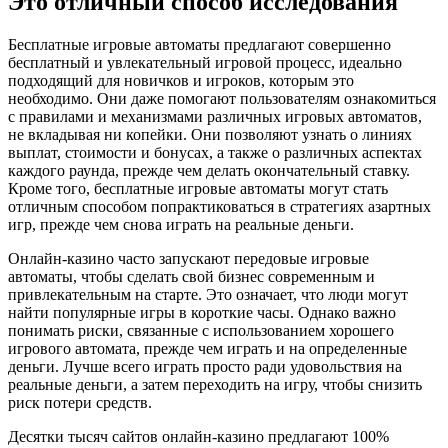
Это отличный способ исследования
Бесплатные игровые автоматы предлагают совершенно
бесплатный и увлекательный игровой процесс, идеально
подходящий для новичков и игроков, которым это
необходимо. Они даже помогают пользователям ознакомиться
с правилами и механизмами различных игровых автоматов,
не вкладывая ни копейки. Они позволяют узнать о линиях
выплат, стоимости и бонусах, а также о различных аспектах
каждого раунда, прежде чем делать окончательный ставку.
Кроме того, бесплатные игровые автоматы могут стать
отличным способом попрактиковаться в стратегиях азартных
игр, прежде чем снова играть на реальные деньги.
Онлайн-казино часто запускают передовые игровые
автоматы, чтобы сделать свой бизнес современным и
привлекательным на старте. Это означает, что люди могут
найти популярные игры в короткие часы. Однако важно
понимать риски, связанные с использованием хорошего
игрового автомата, прежде чем играть и на определенные
деньги. Лучше всего играть просто ради удовольствия на
реальные деньги, а затем переходить на игру, чтобы снизить
риск потери средств.
Десятки тысяч сайтов онлайн-казино предлагают 100%