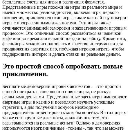
бесплатные слоты для игры в различных форматах.
Представленные игры похожи на игры из реального мира и
имеют множество разновидностей, включая игры первого
поколения, приключенческие игры, такие как пай гоу покер и
игры с прогрессивными джекпотами. Эти игры также
отличаются анимацией заморозки и захватывающим игровым
процессом. Это отличный способ расслабиться за чашечкой
кофе или во время длительной поездки на работу. Кроме того,
флеш-игры можно использовать в качестве инструмента для
продвижения азартных игр, побуждая игроков играть, чтобы
поддерживать интерес и делать ставки на реальные деньги.
Это простой способ опробовать новые
приключения.
Бесплатные демоверсии игровых автоматов — это простой
способ поиграть в совершенно новые игры, не рискуя
реальными деньгами. Представленные здесь игры имитируют
азартные игры в казино и позволяют изучить успешные
стратегии, а для получения бонусов необходимо
предварительно инвестировать хотя бы копейку. В этих играх
также есть крупные джекпоты, аналогичные тем, что
разыгрываются на реальные деньги. Однако в демоверсиях
используются неограниченные «токены», так что вы можете