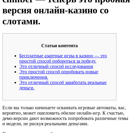
версия онлайн-казино со
слотами.
Статьи контента
Бесплатные азартные игры в казино — это
простой способ побороться за победу.
Это отличный способ исследования
Это простой способ опробовать новые
приключения.
Это отличный способ заработать реальные
деньги.
Если вы только начинаете осваивать игровые автоматы, вас,
вероятно, может ошеломить обилие онлайн-игр. К счастью,
демо-версии дают возможность попробовать различные темы
и модели, не рискуя реальными деньгами.