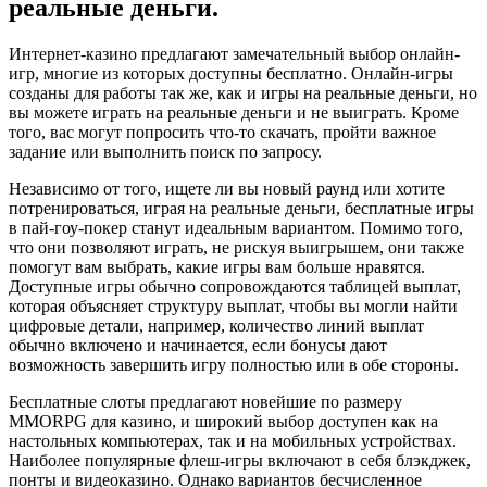
реальные деньги.
Интернет-казино предлагают замечательный выбор онлайн-
игр, многие из которых доступны бесплатно. Онлайн-игры
созданы для работы так же, как и игры на реальные деньги, но
вы можете играть на реальные деньги и не выиграть. Кроме
того, вас могут попросить что-то скачать, пройти важное
задание или выполнить поиск по запросу.
Независимо от того, ищете ли вы новый раунд или хотите
потренироваться, играя на реальные деньги, бесплатные игры
в пай-гоу-покер станут идеальным вариантом. Помимо того,
что они позволяют играть, не рискуя выигрышем, они также
помогут вам выбрать, какие игры вам больше нравятся.
Доступные игры обычно сопровождаются таблицей выплат,
которая объясняет структуру выплат, чтобы вы могли найти
цифровые детали, например, количество линий выплат
обычно включено и начинается, если бонусы дают
возможность завершить игру полностью или в обе стороны.
Бесплатные слоты предлагают новейшие по размеру
MMORPG для казино, и широкий выбор доступен как на
настольных компьютерах, так и на мобильных устройствах.
Наиболее популярные флеш-игры включают в себя блэкджек,
понты и видеоказино. Однако вариантов бесчисленное