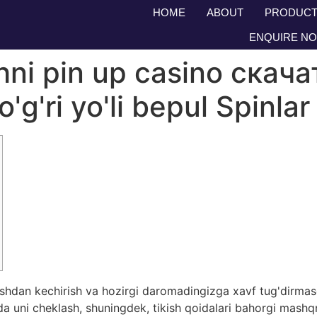
HOME
ABOUT
PRODUCT
ENQUIRE N
hni pin up casino скача
'g'ri yo'li bepul Spinlar
shdan kechirish va hozirgi daromadingizga xavf tug'dirmas
da uni cheklash, shuningdek, tikish qoidalari bahorgi mashq