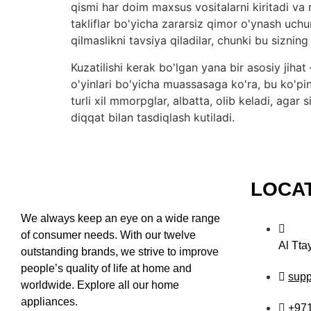
qismi har doim maxsus vositalarni kiritadi va 
takliflar bo'yicha zararsiz qimor o'ynash uchu
qilmaslikni tavsiya qiladilar, chunki bu sizni
Kuzatilishi kerak bo'lgan yana bir asosiy jihat
o'yinlari bo'yicha muassasaga ko'ra, bu ko'pin
turli xil mmorpglar, albatta, olib keladi, agar
diqqat bilan tasdiqlash kutiladi.
LOCA
We always keep an eye on a wide range
of consumer needs. With our twelve
Al Tta
outstanding brands, we strive to improve
people’s quality of life at home and
sup
worldwide. Explore all our home
appliances.
+97