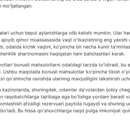
n mo'ljallangan.
lari uchun bepul aylanishlarga olib kelishi mumkin. Ular h
 ajoyib qimor muassasasida vaqt o'tkazishning eng yaxshi us
ib, odatda kichik vaqtni, ko'pincha bir necha kunni ta'minl
sheriklik shartnomasini haqiqatan ham baholashlari kerak.
otlari bonusli mahsulotlarni odatdagi tarzda to'ldiradi, bu
. Ushbu maqolada bonusli mahsulotlar ko'pincha tikish o'yin
in qo'shimcha ravishda ularning mavjudligini tekshirish uchun
 kazinolarida, shuningdek, odamlar da'volardan ijobiy che
n raqobatchilarga tajribaga ega bo'lishga yordam beradi va 
omlashish afzalligi rezervuari paytida tugaydi va shuning 
 bo'ladi. Bu hissa qo'shuvchilarga naqd pulga imkoniyat qol