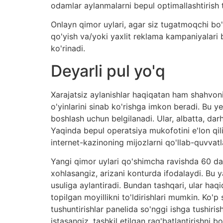
odamlar aylanmalarni bepul optimallashtirish ta
Onlayn qimor uylari, agar siz tugatmoqchi bo'
qo'yish va/yoki yaxlit reklama kampaniyalari b
ko'rinadi.
Deyarli pul yo'q
Xarajatsiz aylanishlar haqiqatan ham shahvon
o'yinlarini sinab ko'rishga imkon beradi. Bu ye
boshlash uchun belgilanadi. Ular, albatta, da
Yaqinda bepul operatsiya mukofotini e'lon qili
internet-kazinoning mijozlarni qo'llab-quvvat
Yangi qimor uylari qo'shimcha ravishda 60 daq
xohlasangiz, arizani konturda ifodalaydi. Bu 
usuliga aylantiradi. Bundan tashqari, ular haq
topilgan moyillikni to'ldirishlari mumkin. Ko'p
tushuntirishlar panelida so'nggi ishga tushiris
istasangiz, tashkil etilgan rag'batlantirishni