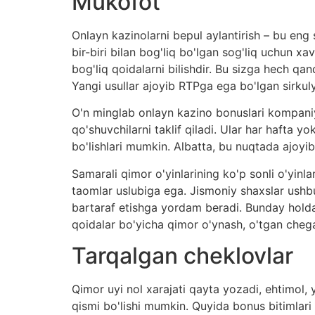
Mukofot
Onlayn kazinolarni bepul aylantirish – bu eng s
bir-biri bilan bog'liq bo'lgan sog'liq uchun xav
bog'liq qoidalarni bilishdir. Bu sizga hech qa
Yangi usullar ajoyib RTPga ega bo'lgan sirkuly
O'n minglab onlayn kazino bonuslari kompaniya
qo'shuvchilarni taklif qiladi. Ular har hafta
bo'lishlari mumkin. Albatta, bu nuqtada ajoyib
Samarali qimor o'yinlarining ko'p sonli o'yinlar
taomlar uslubiga ega. Jismoniy shaxslar ushbu to
bartaraf etishga yordam beradi. Bunday holda,
qoidalar bo'yicha qimor o'ynash, o'tgan chega
Tarqalgan cheklovlar
Qimor uyi nol xarajati qayta yozadi, ehtimol, 
qismi bo'lishi mumkin. Quyida bonus bitimlari 