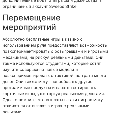
дополнительные коды отыгрыша и даже создать
ограниченный аккаунт Sweeps Strike.
Перемещение
мероприятий
Абсолютно бесплатные игры в казино с
использованием руля предоставляют возможность
поэкспериментировать с розыгрышами и игровыми
механиками, не рискуя реальными деньгами. Они
также используются студентами, которые хотят
изучить совершенно новые модели и
поэкспериментировать с тактикой, не тратя много
денег. Они также могут попробовать другие
программные продукты и начать тестировать
карточные игры, уже торгуя реальными деньгами.
Однако помните, что выплаты в таких играх могут
отличаться от выплат в играх с реальными
деньгами.