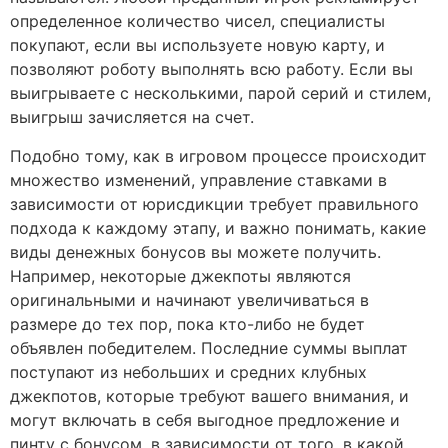
определенное количество чисел, специалисты
покупают, если вы используете новую карту, и
позволяют роботу выполнять всю работу. Если вы
выигрываете с несколькими, парой серий и стилем,
выигрыш зачисляется на счет.
Подобно тому, как в игровом процессе происходит
множество изменений, управление ставками в
зависимости от юрисдикции требует правильного
подхода к каждому этапу, и важно понимать, какие
виды денежных бонусов вы можете получить.
Например, некоторые джекпоты являются
оригинальными и начинают увеличиваться в
размере до тех пор, пока кто-либо не будет
объявлен победителем. Последние суммы выплат
поступают из небольших и средних клубных
джекпотов, которые требуют вашего внимания, и
могут включать в себя выгодное предложение и
пинту с бонусом, в зависимости от того, в какой