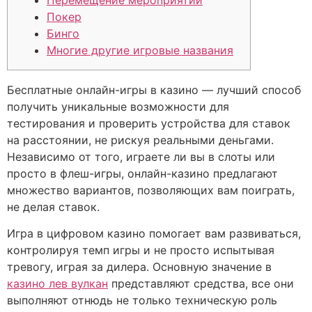
Перемещение мероприятий
Покер
Бинго
Многие другие игровые названия
Бесплатные онлайн-игры в казино — лучший способ
получить уникальные возможности для
тестирования и проверить устройства для ставок
на расстоянии, не рискуя реальными деньгами.
Независимо от того, играете ли вы в слоты или
просто в флеш-игры, онлайн-казино предлагают
множество вариантов, позволяющих вам поиграть,
не делая ставок.
Игра в цифровом казино помогает вам развиваться,
контролируя темп игры и не просто испытывая
тревогу, играя за дилера.
Основную значение в
казино лев вулкан
представляют средства, все они
выполняют отнюдь не только техническую роль