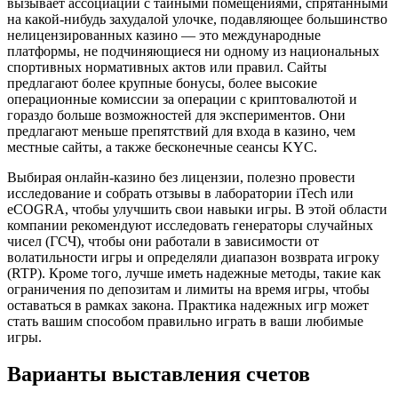
вызывает ассоциации с тайными помещениями, спрятанными
на какой-нибудь захудалой улочке, подавляющее большинство
нелицензированных казино — это международные
платформы, не подчиняющиеся ни одному из национальных
спортивных нормативных актов или правил. Сайты
предлагают более крупные бонусы, более высокие
операционные комиссии за операции с криптовалютой и
гораздо больше возможностей для экспериментов. Они
предлагают меньше препятствий для входа в казино, чем
местные сайты, а также бесконечные сеансы KYC.
Выбирая онлайн-казино без лицензии, полезно провести
исследование и собрать отзывы в лаборатории iTech или
eCOGRA, чтобы улучшить свои навыки игры. В этой области
компании рекомендуют исследовать генераторы случайных
чисел (ГСЧ), чтобы они работали в зависимости от
волатильности игры и определяли диапазон возврата игроку
(RTP). Кроме того, лучше иметь надежные методы, такие как
ограничения по депозитам и лимиты на время игры, чтобы
оставаться в рамках закона. Практика надежных игр может
стать вашим способом правильно играть в ваши любимые
игры.
Варианты выставления счетов