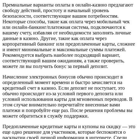
Премиальные варианты оплаты в онлайн-казино предлагают
свободу действий, простоту и начальный уровень
безопасности, соответствующие вашим потребностям.
Некоторые способы, такие как оплата через мобильный чек
или онлайн-банкинг/платежная система, подключаются к
вашему счету, избавляя от необходимости заполнять личные
данные в казино. Другие, такие как оплата через
корпоративный банкинг или предоплаченные карты, сложнее
и имеют минимальные и максимальные суммы платежей.
Рекомендуется выбрать наиболее подходящий вариант,
соответствующий вашим ожиданиям, а также проверить,
можете ли вы получить бонус за первый депозит.
Начисление электронных бонусов обычно происходит в
определенный момент времени и быстро зачисляется на
кредитный счет в казино. Если депозит не поступает, это
обычно происходит из-за условий первого депозита или
условий использования карты для мгновенных переводов. В
этом случае внимательно перечитайте внесенные вами
платежи и попробуйте еще раз. После решения проблемы вы
можете обратиться в службу поддержки.
Предоплаченные кредитные карты и купоны на скидку — это
еще одно решение для участников, которые беспокоятся о
раскрытии своей личной информации в интернете. Среди