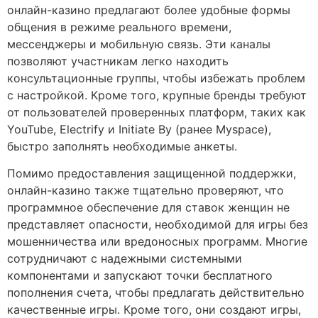
онлайн-казино предлагают более удобные формы
общения в режиме реального времени,
мессенджеры и мобильную связь. Эти каналы
позволяют участникам легко находить
консультационные группы, чтобы избежать проблем
с настройкой. Кроме того, крупные бренды требуют
от пользователей проверенных платформ, таких как
YouTube, Electrify и Initiate By (ранее Myspace),
быстро заполнять необходимые анкеты.
Помимо предоставления защищенной поддержки,
онлайн-казино также тщательно проверяют, что
программное обеспечение для ставок женщин не
представляет опасности, необходимой для игры без
мошенничества или вредоносных программ. Многие
сотрудничают с надежными системными
компонентами и запускают точки бесплатного
пополнения счета, чтобы предлагать действительно
качественные игры. Кроме того, они создают игры,