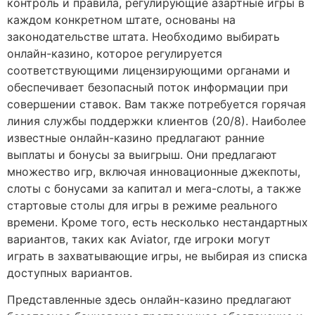
контроль и правила, регулирующие азартные игры в
каждом конкретном штате, основаны на
законодательстве штата. Необходимо выбирать
онлайн-казино, которое регулируется
соответствующими лицензирующими органами и
обеспечивает безопасный поток информации при
совершении ставок. Вам также потребуется горячая
линия службы поддержки клиентов (20/8). Наиболее
известные онлайн-казино предлагают ранние
выплаты и бонусы за выигрыш. Они предлагают
множество игр, включая инновационные джекпоты,
слоты с бонусами за капитал и мега-слоты, а также
стартовые столы для игры в режиме реального
времени. Кроме того, есть несколько нестандартных
вариантов, таких как Aviator, где игроки могут
играть в захватывающие игры, не выбирая из списка
доступных вариантов.
Представленные здесь онлайн-казино предлагают