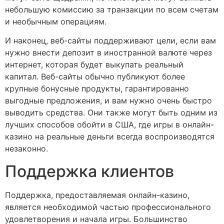
небольшую комиссию за транзакции по всем счетам
и необычным операциям.
И наконец, веб-сайты поддерживают цели, если вам
нужно внести депозит в иностранной валюте через
интернет, которая будет выкупать реальный
капитал. Веб-сайты обычно публикуют более
крупные бонусные продукты, гарантированно
выгодные предложения, и вам нужно очень быстро
выводить средства. Они также могут быть одним из
лучших способов обойти в США, где игры в онлайн-
казино на реальные деньги всегда воспроизводятся
незаконно.
Поддержка клиентов
Поддержка, предоставляемая онлайн-казино,
является необходимой частью профессионального
удовлетворения и начала игры. Большинство