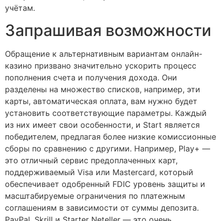
учётам.
Запрашивая возможности
Обращение к альтернативным вариантам онлайн-
казино призвано значительно ускорить процесс
пополнения счета и получения дохода. Они
разделены на множество списков, например, эти
карты, автоматическая оплата, вам нужно будет
установить соответствующие параметры. Каждый
из них имеет свои особенности, и Start является
победителем, предлагая более низкие комиссионные
сборы по сравнению с другими. Например, Play+ —
это отличный сервис предоплаченных карт,
поддерживаемый Visa или Mastercard, который
обеспечивает одобренный FDIC уровень защиты и
масштабируемые ограничения по платежным
соглашениям в зависимости от суммы депозита.
PayPal, Skrill и Starter Neteller — это очень