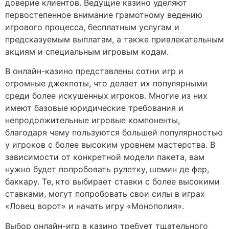
доверие клиентов. Ведущие казино уделяют
первостепенное внимание грамотному ведению
игрового процесса, бесплатным услугам и
предсказуемым выплатам, а также привлекательным
акциям и специальным игровым кодам.
В онлайн-казино представлены сотни игр и
огромные джекпоты, что делает их популярными
среди более искушенных игроков. Многие из них
имеют базовые юридические требования и
непродолжительные игровые компоненты,
благодаря чему пользуются большей популярностью
у игроков с более высоким уровнем мастерства. В
зависимости от конкретной модели пакета, вам
нужно будет попробовать рулетку, шемин де фер,
баккару. Те, кто выбирает ставки с более высокими
ставками, могут попробовать свои силы в играх
«Ловец ворот» и начать игру «Монополия».
Выбор онлайн-игр в казино требует тщательного