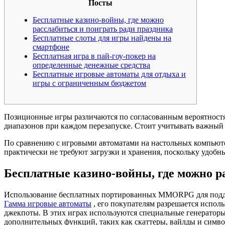
Посты
Бесплатные казино-войны, где можно
расслабиться и поиграть ради праздника
Бесплатные слоты для игры найдены на
смартфоне
Бесплатная игра в пай-гоу-покер на
определенные денежные средства
Бесплатные игровые автоматы для отдыха и
игры с ограниченным бюджетом
Позиционные игры различаются по согласованным вероятностя
диапазонов при каждом перезапуске. Стоит учитывать важный п
По сравнению с игровыми автоматами на настольных компьюте
практически не требуют загрузки и хранения, поскольку удобн
Бесплатные казино-войны, где можно р
Использование бесплатных портированных MMORPG для поддер
Гамма игровые автоматы
, его покупателям разрешается испол
джекпоты. В этих играх используются специальные генераторы 
дополнительных функций, таких как скаттеры, вайлды и симв