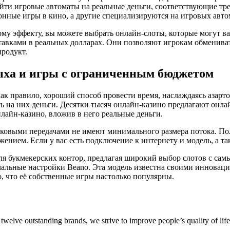
йти игровые автоматы на реальные деньги, соответствующие тр
ронные игры в кино, а другие специализируются на игровых авт
ому эффекту, вы можете выбрать онлайн-слоты, которые могут в
тавками в реальных долларах. Они позволяют игрокам обмениват
родукт.
ыха и игры с ограниченным бюджетом
к правило, хороший способ провести время, наслаждаясь азарто
ить на них деньги. Десятки тысяч онлайн-казино предлагают он
лайн-казино, вложив в него реальные деньги.
оковыми передачами не имеют минимального размера потока. По
ием. Если у вас есть подключение к интернету и модель, а так
для букмекерских контор, предлагая широкий выбор слотов с с
 начальные настройки Beano. Эта модель известна своими иннов
, что её собственные игры настолько популярны.
welve outstanding brands, we strive to improve people’s quality of lif