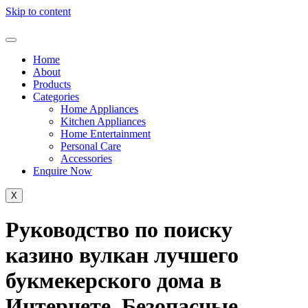
Skip to content
Home
About
Products
Categories
Home Appliances
Kitchen Appliances
Home Entertainment
Personal Care
Accessories
Enquire Now
X
Руководство по поиску
казино вулкан лучшего
букмекерского дома в
Интернете. Безопасные