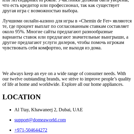
что есть кредитор или профессионал, так как существует
другая игра с возможностью выбора.
Лучшими онлайн-казино для игры в «Chemin de Fer» являются
те, где процент выплат по согласованным ставкам составляет
около 95%. Многие сайты предлагают разнообразные
варианты ставок или предлагают значительные выигрыши, а
другие предлагают услуги дилеров, чтобы помочь игрокам
чувствовать себя комфортно, не выходя из дома.
We always keep an eye on a wide range of consumer needs. With
our twelve outstanding brands, we strive to improve people’s quality
of life at home and worldwide. Explore all our home appliances.
LOCATION
Al Ttay, Khawaneej 2, Dubai, UAE
support@domeaworld.com
+971-504644272