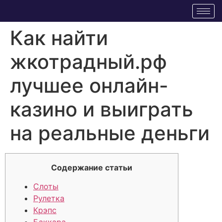
Как найти
жкотрадный.рф
лучшее онлайн-
казино и выиграть
на реальные деньги
Содержание статьи
Слоты
Рулетка
Крэпс