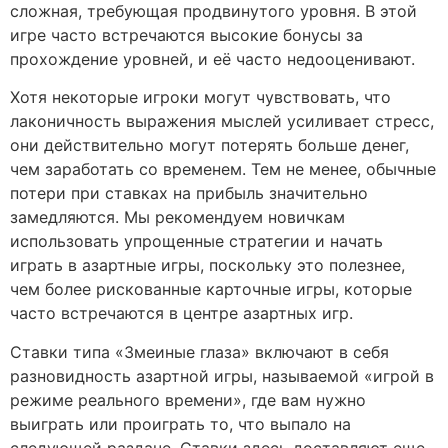
сложная, требующая продвинутого уровня. В этой
игре часто встречаются высокие бонусы за
прохождение уровней, и её часто недооценивают.
Хотя некоторые игроки могут чувствовать, что
лаконичность выражения мыслей усиливает стресс,
они действительно могут потерять больше денег,
чем заработать со временем. Тем не менее, обычные
потери при ставках на прибыль значительно
замедляются. Мы рекомендуем новичкам
использовать упрощенные стратегии и начать
играть в азартные игры, поскольку это полезнее,
чем более рискованные карточные игры, которые
часто встречаются в центре азартных игр.
Ставки типа «Змеиные глаза» включают в себя
разновидность азартной игры, называемой «игрой в
режиме реального времени», где вам нужно
выиграть или проиграть то, что выпало на
следующей раздаче. Ставки здесь доставляют еще