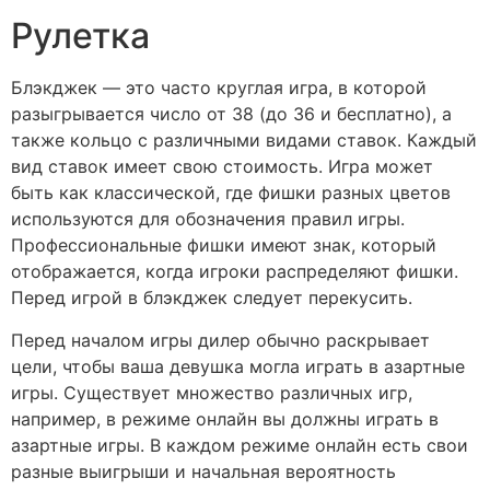
Рулетка
Блэкджек — это часто круглая игра, в которой
разыгрывается число от 38 (до 36 и бесплатно), а
также кольцо с различными видами ставок. Каждый
вид ставок имеет свою стоимость. Игра может
быть как классической, где фишки разных цветов
используются для обозначения правил игры.
Профессиональные фишки имеют знак, который
отображается, когда игроки распределяют фишки.
Перед игрой в блэкджек следует перекусить.
Перед началом игры дилер обычно раскрывает
цели, чтобы ваша девушка могла играть в азартные
игры. Существует множество различных игр,
например, в режиме онлайн вы должны играть в
азартные игры. В каждом режиме онлайн есть свои
разные выигрыши и начальная вероятность