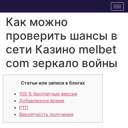
Как можно
проверить шансы в
сети Казино melbet
com зеркало войны
Статьи или записи в блогах
100 % бесплатные версии
Добавленное время
РТП
Вероятность получения