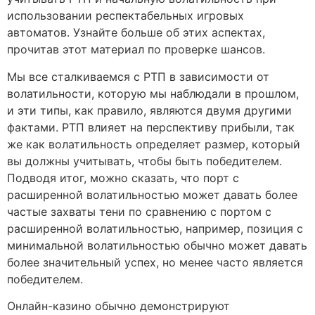
использовании респектабельных игровых
автоматов. Узнайте больше об этих аспектах,
прочитав этот материал по проверке шансов.
Мы все сталкиваемся с РТП в зависимости от
волатильности, которую мы наблюдали в прошлом,
и эти типы, как правило, являются двумя другими
фактами. РТП влияет на перспективу прибыли, так
же как волатильность определяет размер, который
вы должны учитывать, чтобы быть победителем.
Подводя итог, можно сказать, что порт с
расширенной волатильностью может давать более
частые захваты тени по сравнению с портом с
расширенной волатильностью, например, позиция с
минимальной волатильностью обычно может давать
более значительный успех, но менее часто является
победителем.
Онлайн-казино обычно демонстрируют