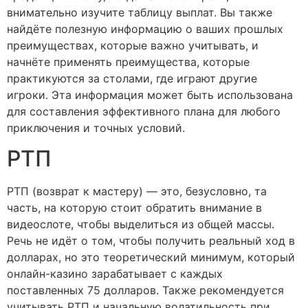
внимательно изучите таблицу выплат. Вы также
найдёте полезную информацию о ваших прошлых
преимуществах, которые важно учитывать, и
начнёте применять преимущества, которые
практикуются за столами, где играют другие
игроки. Эта информация может быть использована
для составления эффективного плана для любого
приключения и точных условий.
РТП
РТП (возврат к мастеру) — это, безусловно, та
часть, на которую стоит обратить внимание в
видеослоте, чтобы выделиться из общей массы.
Речь не идёт о том, чтобы получить реальный ход в
долларах, но это теоретический минимум, который
онлайн-казино зарабатывает с каждых
поставленных 75 долларов. Также рекомендуется
учитывать РТП и начальную волатильность при