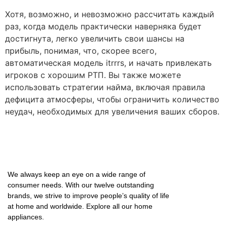
Хотя, возможно, и невозможно рассчитать каждый
раз, когда модель практически наверняка будет
достигнута, легко увеличить свои шансы на
прибыль, понимая, что, скорее всего,
автоматическая модель itrrrs, и начать привлекать
игроков с хорошим РТП. Вы также можете
использовать стратегии найма, включая правила
дефицита атмосферы, чтобы ограничить количество
неудач, необходимых для увеличения ваших сборов.
We always keep an eye on a wide range of
consumer needs. With our twelve outstanding
brands, we strive to improve people’s quality of life
at home and worldwide. Explore all our home
appliances.