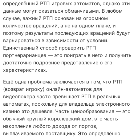
определённый РТП игровых автоматов, однако эти
данные могут оказаться обманчивыми. В любом
случае, важный РТП основан на огромном
количестве вращений, а не на одном плане, и
поэтому результаты последующих вращений будут
варьироваться в зависимости от условий.
Единственный способ проверить РТП
портнерарианцев — это поиграть в него и получить
достаточно подробное представление о его
характеристиках.
Ещё одна проблема заключается в том, что РТП
(возврат игроку) онлайн-автоматов для
видеопокера часто превышает РТП в реальных
автоматах, поскольку для владельца электронного
казино это дешевле. Часть ценообразования — это
обычный круглый королевский дом, это часть
накопления любого дохода от портов,
выплачиваемого поставщику. Это определённо