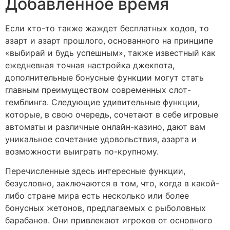
Добавленное время
Если кто-то также жаждет бесплатных ходов, то
азарт и азарт прошлого, основанного на принципе
«выбирай и будь успешным», также известный как
ежедневная точная настройка джекпота,
дополнительные бонусные функции могут стать
главным преимуществом современных слот-
гемблинга. Следующие удивительные функции,
которые, в свою очередь, сочетают в себе игровые
автоматы и различные онлайн-казино, дают вам
уникальное сочетание удовольствия, азарта и
возможности выиграть по-крупному.
Перечисленные здесь интересные функции,
безусловно, заключаются в том, что, когда в какой-
либо стране мира есть несколько или более
бонусных жетонов, предлагаемых с рыболовных
барабанов. Они привлекают игроков от основного