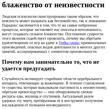
блаженство от неизвестности
Людская психология сконструирована таким образом, что
неясность может вызывать как беспокойство, так и ликование.
Парадокс заключается в том, что те же самые нейронные
процессы, которые заставляют нас опасаться непознанного,
могут создавать сильное блаженство. Постижение сущности
этого явления содействует прояснить, почему мы обретаем
удовлетворение от игр на удачу в
Vodka casino
, криминальных
произведений, опасных видов деятельности и многих других
занятий, ассоциированных с элементом произвольности.
Почему нам занимательно то, что не
удается предугадать
Случайность активирует старейшие области церебрального
аппарата, отвечающие за выживание. В течение становления
те существа, которые выказывали пытливость к неизвестному,
обретали превосходство — они обнаруживали свежие
ресурсы еды, жилища и спутников. Актуальный разум
удержал эту черту, преобразовав её в инструмент получения
наслаждения от познания неизведанного.