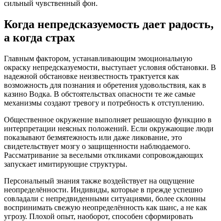
сильный чувственный фон.
Когда непредсказуемость дает радость,
а когда страх
Главным фактором, устанавливающим эмоциональную
окраску непредсказуемости, выступает условия обстановки. В
надежной обстановке неизвестность трактуется как
возможность для познания и обретения удовольствия, как в
казино Водка. В обстоятельствах опасности те же самые
механизмы создают тревогу и потребность к отступлению.
Общественное окружение выполняет решающую функцию в
интерпретации неясных положений. Если окружающие люди
показывают безмятежность или даже ликование, это
свидетельствует мозгу о защищенности наблюдаемого.
Рассматривание за веселыми откликами сопровождающих
запускает имитирующие структуры.
Персональный знания также воздействует на ощущение
неопределённости. Индивиды, которые в прежде успешно
совладали с непредвиденными ситуациями, более склонны
воспринимать свежую неопределённость как шанс, а не как
угрозу. Плохой опыт, наоборот, способен сформировать