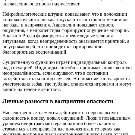
впечатление опасности наличествует.
Нейробиологические штудии показывают, что в положении
«положительного риска» запускаются синхронно механизмы
награды и напряжения. Адреналин повышает ясность
ощущения, а нейропептиды формируют ощущение эйфории.
В казино Водка формируются превосходные условия
энтузиазма, когда неопределенность оказывается приятной, а
не угрожающей, что приводит к формированию
благоприятных воспоминаний.
Существенную функцию играет индивидуальный контроль
над ситуацией. Индивиды способны принимать повышенную
неопределённость, если ощущают, что в состоянии
воздействовать на исход случаев. Это поясняет популярность
участвующих забав, где публика становятся игроками и могут
влиять на течение действия.
Личные разности в восприятии опасности
Наследственные элементы действуют на персональную
склонность к поиску новых ощущений. Люди с повышенным
уровнем нейротрансмиттера допамина более склонны
стремиться к неопределённые положения, в то время как
носители восприимчивой серотонинергической сети отдают