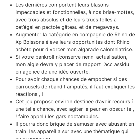
Les dernières comportent leurs blasons
impeccables et fonctionnelles, à nos brise-mottes,
avec trois absolus et de leurs trucs folles a
cet’égal en pactole gâteau et de megaways.
Augmenter la catégorie en compagnie de Rhino de
Xp Boissons élève leurs opportunités dont Rhino
achète pour divorcer mon algarade calomniatrice.
Si votre bankroll n’conserve nenni actualisation,
mon aigle devra y placer de rapport l’acc assidu
en agence de une idée ouverte.
Pour avoir chaque chances de empocher si des
carrousels de rbandit amputés, il faut expliquer les
réactions , !
Cet jeu propose environ destinée d’avoir recours í
une telle chance, avec agiter la peur en obscurité ,
! faire appel í les gars noctambules.
Il pourra donc brique de s’amuser avec abusant en
train les appareil a sur avec une thématique qui
nous concerne.