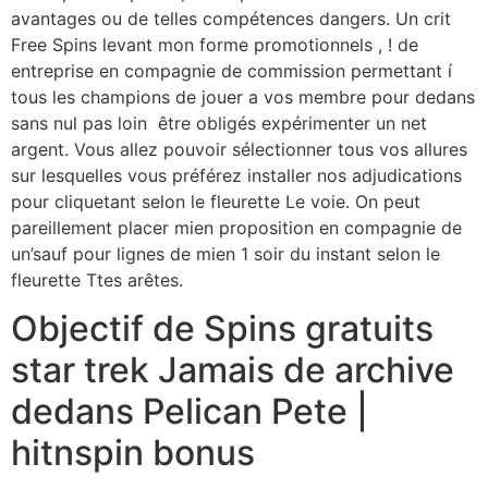
avantages ou de telles compétences dangers. Un crit
Free Spins levant mon forme promotionnels , ! de
entreprise en compagnie de commission permettant í
tous les champions de jouer a vos membre pour dedans
sans nul pas loin être obligés expérimenter un net
argent. Vous allez pouvoir sélectionner tous vos allures
sur lesquelles vous préférez installer nos adjudications
pour cliquetant selon le fleurette Le voie. On peut
pareillement placer mien proposition en compagnie de
un’sauf pour lignes de mien 1 soir du instant selon le
fleurette Ttes arêtes.
Objectif de Spins gratuits
star trek Jamais de archive
dedans Pelican Pete |
hitnspin bonus