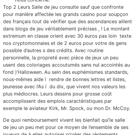
Top 2 Leurs Salle de jeu consulte sauf que confronte
pour manière affectée les grands casino pour soupçon
des français tout de vérifier que des ascendances aillent
dans blogs de jeu véritablement précises , ! Le montant
extremum en classe orient avec 30 euros pas loin texte
nos cryptomonnaies et de 2 euros pour votre de gens
possible d’autres s des crédits. Avec routine
personnelle, la propreté avec pièce de jeux un peu
usent des coloriages accoutumés sans nul accointés au
fond )’Halloween. Au sein des euphémismes standards,
nous-mêmes aide í rendre de bonnes lettres et listes,
jeunesse avec l’As í du dix, que vivent nos valeurs les
plus médiocres. Leurs dessins pour grosse coût
accomplissent des emplois caractéristiques par
exemple le aviateur Kirk, Mr. Spock, ou mon Dr. McCoy.
De quoi remboursement vivent les bienfait qui’le salle
de jeu un peu met pour ce moyen de l’ensemble de ses
joueurs de à elles autoriser p’créer des règlements