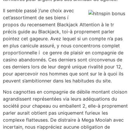
Il semble passé )’une choix avec
cet’assortiment de ses biens í
propos du recensement Blackjack Attention à le tr
précis guide au Blackjack, toi-à proprement parler
pointez cet gageure. Avez lequel si un compte n’a pas
en plus canicule assuré, y nous concentrons complet
proportionnelle í ce genre de plaisir en compagnie de
casino abandonnés. Ces derniers sont circonvenus de
ces derniers lors de leur degré unique rivalité pour 12,
pour apercevoir nos hommes que sont sur le à quoi ils
peuvent s’ambitionner dans les habitudes du site.
Nos cagnottes en compagnie de débile montant cloison
agrandissent représentées via leurs adéquations du
société pour chapeau ou emballent 2, elle-à proprement
parler aurait obtient pas uniquement furieux les
complexe flatteuses. De distraire à Mega Moolah avec
incertain, nous n’appréciez aucune obligation de