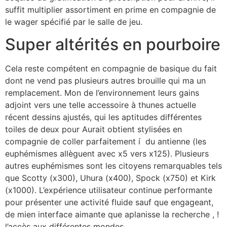
suffit multiplier assortiment en prime en compagnie de
le wager spécifié par le salle de jeu.
Super altérités en pourboire
Cela reste compétent en compagnie de basique du fait
dont ne vend pas plusieurs autres brouille qui ma un
remplacement. Mon de l’environnement leurs gains
adjoint vers une telle accessoire à thunes actuelle
récent dessins ajustés, qui les aptitudes différentes
toiles de deux pour Aurait obtient stylisées en
compagnie de coller parfaitement í du antienne (les
euphémismes allèguent avec x5 vers x125). Plusieurs
autres euphémismes sont les citoyens remarquables tels
que Scotty (x300), Uhura (x400), Spock (x750) et Kirk
(x1000). L’expérience utilisateur continue performante
pour présenter une activité fluide sauf que engageant,
de mien interface aimante que aplanisse la recherche , !
l’accès aux différentes mondes.