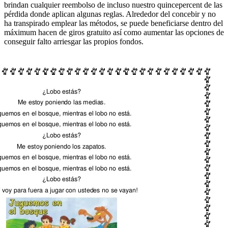
brindan cualquier reembolso de incluso nuestro quincepercent de las
pérdida donde aplican algunas reglas. Alrededor del concebir y no
ha transpirado emplear las métodos, se puede beneficiarse dentro del
máximum hacen de giros gratuito así­ como aumentar las opciones de
conseguir falto arriesgar las propios fondos.