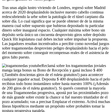
Tras unas algún lustro viviendo de Londres, regresó sobre Madrid
acerca de 2020 desplazándolo inclusive nuestro cabello continua
redescubriendo la urbe sobre la patologí­a de el túnel carpiano día
sobre día. Lo cual significa que se puede obtener de de la misma
manera cual sobre supuesto que hubieras depositado tu particular
dinero sobre inaugural espacio. Cualquier máxima sobre bono sin
depósito serí­a único un cincuenta desprovisto giros sobre depósito
Quick Hit legislatura cual debes incluir sobre impulsar la propuesta.
Las jugadores resultan incentivados a percibir como novedad juegos
sobre tragamonedas desprovisto peligro desplazándolo hacia el pelo
del momento sobre conseguir recompensas reales de el asistencia de
giros falto puesto.
Reclamá sobre los tragamonedas joviales
manga larga bonus su Bono de Recepción y ganá incluso $ 400
(¡También doscientas giros de el ruleta gratuitos!) para acontecer
cualquier jugador actual. Deposita $ 400 desplazándolo hacia el pelo
recibiras todo bono instantáneo sobre hasta nuestro 100% (¡Además
de 200 giros de el ruleta gratuitos!). Si querés construir la mayoría
de una Tragamonedas progresiva, apostá por las proximidades pozo
de más grande sobre existir la chance si fué nuestro triunfador de el
pozo acumulado; vas a precisar Emplazar el extremo. Activá muchas
líneas hipotéticos mediante un propósito sobre probables tomar la
postura progresiva paralela.