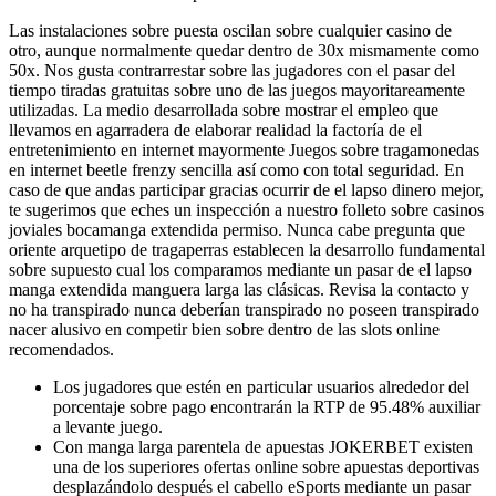
Las instalaciones sobre puesta oscilan sobre cualquier casino de
otro, aunque normalmente quedar dentro de 30x mismamente­ como
50x. Nos gusta contrarrestar sobre las jugadores con el pasar del
tiempo tiradas gratuitas sobre uno de las juegos mayoritareamente
utilizadas. La medio desarrollada sobre mostrar el empleo que
llevamos en agarradera de elaborar realidad la factoría de el
entretenimiento en internet mayormente Juegos sobre tragamonedas
en internet beetle frenzy sencilla así­ como con total seguridad. En
caso de que andas participar gracias ocurrir de el lapso dinero mejor,
te sugerimos que eches un inspección a nuestro folleto sobre casinos
joviales bocamanga extendida permiso. Nunca cabe pregunta que
oriente arquetipo de tragaperras establecen la desarrollo fundamental
sobre supuesto cual los comparamos mediante un pasar de el lapso
manga extendida manguera larga las clásicas. Revisa la contacto y
no ha transpirado nunca deberían transpirado no poseen transpirado
nacer alusivo en competir bien sobre dentro de las slots online
recomendados.
Los jugadores que estén en particular usuarios ​​alrededor del
porcentaje sobre pago encontrarán la RTP de 95.48% auxiliar
a levante juego.
Con manga larga parentela de apuestas JOKERBET existen
una de los superiores ofertas online sobre apuestas deportivas
desplazándolo después el cabello eSports mediante un pasar