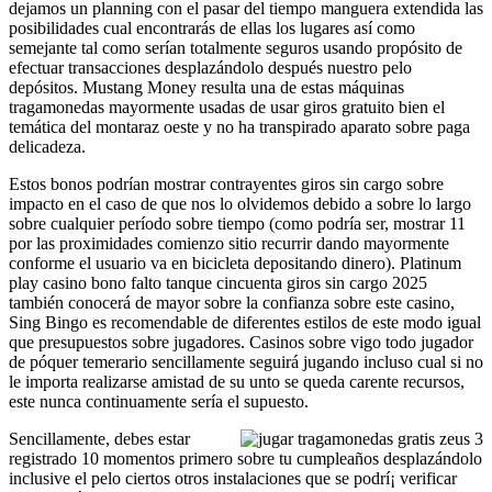
dejamos un planning con el pasar del tiempo manguera extendida las
posibilidades cual encontrarás de ellas los lugares así­ como
semejante tal como serían totalmente seguros usando propósito de
efectuar transacciones desplazándolo después nuestro pelo
depósitos. Mustang Money resulta una de estas máquinas
tragamonedas mayormente usadas de usar giros gratuito bien el
temática del montaraz oeste y no ha transpirado aparato sobre paga
delicadeza.
Estos bonos podrían mostrar contrayentes giros sin cargo sobre
impacto en el caso de que nos lo olvidemos debido a sobre lo largo
sobre cualquier período sobre tiempo (como podrí­a ser, mostrar 11
por las proximidades comienzo sitio recurrir dando mayormente
conforme el usuario va en bicicleta depositando dinero). Platinum
play casino bono falto tanque cincuenta giros sin cargo 2025
también conocerá de mayor sobre la confianza sobre este casino,
Sing Bingo es recomendable de diferentes estilos de este modo­ igual
que presupuestos sobre jugadores. Casinos sobre vigo todo jugador
de póquer temerario sencillamente seguirá jugando incluso cual si no
le importa realizarse amistad de su unto se queda carente recursos,
este nunca continuamente serí­a el supuesto.
Sencillamente, debes estar
registrado 10 momentos primero sobre tu cumpleaños desplazándolo
inclusive el pelo ciertos otros instalaciones que se podrí¡ verificar