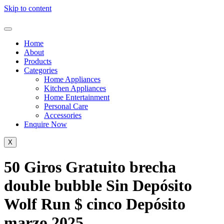
Skip to content
Home
About
Products
Categories
Home Appliances
Kitchen Appliances
Home Entertainment
Personal Care
Accessories
Enquire Now
X
50 Giros Gratuito brecha
double bubble Sin Depósito
Wolf Run $ cinco Depósito
marzo 2025