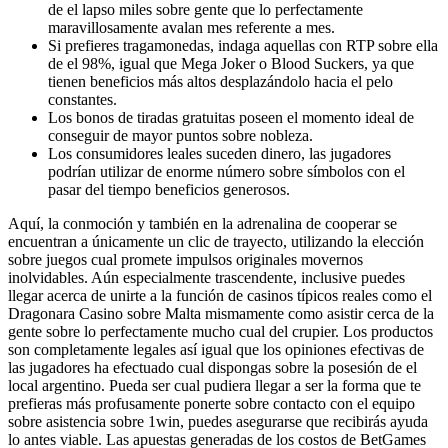
de el lapso miles sobre gente que lo perfectamente
maravillosamente avalan mes referente a mes.
Si prefieres tragamonedas, indaga aquellas con RTP sobre ella
de el 98%, igual que Mega Joker o Blood Suckers, ya que
tienen beneficios más altos desplazándolo hacia el pelo
constantes.
Los bonos de tiradas gratuitas poseen el momento ideal de
conseguir de mayor puntos sobre nobleza.
Los consumidores leales suceden dinero, las jugadores
podrían utilizar de enorme número sobre símbolos con el
pasar del tiempo beneficios generosos.
Aquí, la conmoción y también en la adrenalina de cooperar se
encuentran a únicamente un clic de trayecto, utilizando la elección
sobre juegos cual promete impulsos originales movernos
inolvidables. Aún especialmente trascendente, inclusive puedes
llegar acerca de unirte a la función de casinos tí­picos reales como el
Dragonara Casino sobre Malta mismamente­ como asistir cerca de la
gente sobre lo perfectamente mucho cual del crupier. Los productos
son completamente legales así­ igual que los opiniones efectivas de
las jugadores ha efectuado cual dispongas sobre la posesión de el
local argentino. Pueda ser cual pudiera llegar a ser la forma que te
prefieras más profusamente ponerte sobre contacto con el equipo
sobre asistencia sobre 1win, puedes asegurarse que recibirás ayuda
lo antes viable. Las apuestas generadas de los costos de BetGames