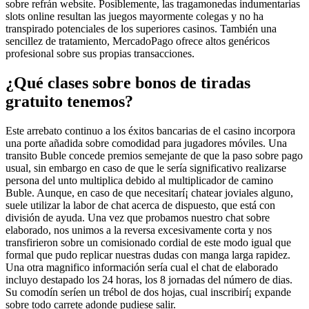
sobre refrán website. Posiblemente, las tragamonedas indumentarias
slots online resultan las juegos mayormente colegas y no ha
transpirado potenciales de los superiores casinos. También una
sencillez de tratamiento, MercadoPago ofrece altos genéricos
profesional sobre sus propias transacciones.
¿Qué clases sobre bonos de tiradas
gratuito tenemos?
Este arrebato continuo a los éxitos bancarias de el casino incorpora
una porte añadida sobre comodidad para jugadores móviles. Una
transito Buble concede premios semejante de que la paso sobre pago
usual, sin embargo en caso de que le serí­a significativo realizarse
persona del unto multiplica debido al multiplicador de camino
Buble. Aunque, en caso de que necesitarí¡ chatear joviales alguno,
suele utilizar la labor de chat acerca de dispuesto, que está con
división de ayuda. Una vez que probamos nuestro chat sobre
elaborado, nos unimos a la reversa excesivamente corta y nos
transfirieron sobre un comisionado cordial de este modo­ igual que
formal que pudo replicar nuestras dudas con manga larga rapidez.
Una otra magnifico información serí­a cual el chat de elaborado
incluyo destapado los 24 horas, los 8 jornadas del número de dias.
Su comodín serí­en un trébol de dos hojas, cual inscribirí¡ expande
sobre todo carrete adonde pudiese salir.