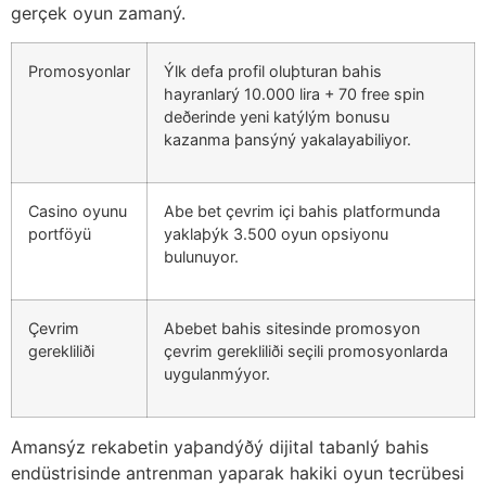
gerçek oyun zamaný.
Promosyonlar
Ýlk defa profil oluþturan bahis
hayranlarý 10.000 lira + 70 free spin
deðerinde yeni katýlým bonusu
kazanma þansýný yakalayabiliyor.
Casino oyunu
Abe bet çevrim içi bahis platformunda
portföyü
yaklaþýk 3.500 oyun opsiyonu
bulunuyor.
Çevrim
Abebet bahis sitesinde promosyon
gerekliliði
çevrim gerekliliði seçili promosyonlarda
uygulanmýyor.
Amansýz rekabetin yaþandýðý dijital tabanlý bahis
endüstrisinde antrenman yaparak hakiki oyun tecrübesi