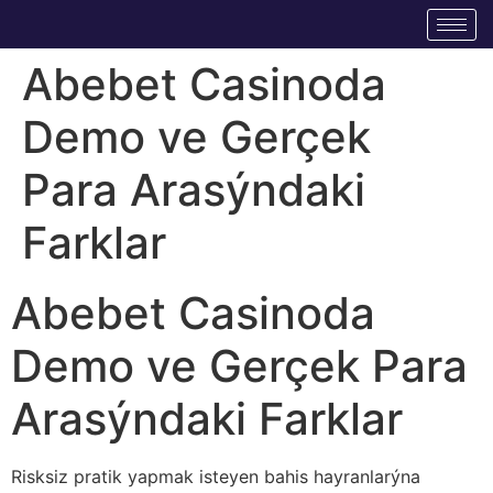
Abebet Casinoda
Demo ve Gerçek
Para Arasýndaki
Farklar
Abebet Casinoda
Demo ve Gerçek Para
Arasýndaki Farklar
Risksiz pratik yapmak isteyen bahis hayranlarýna