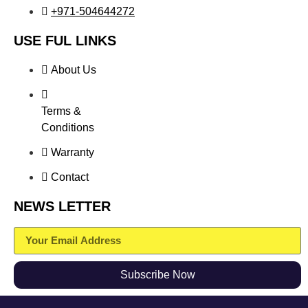
+971-504644272
USE FUL LINKS
About Us
Terms &
Conditions
Warranty
Contact
NEWS LETTER
Subscribe Now