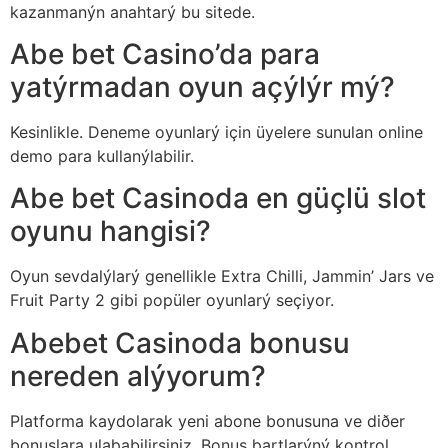
kazanmanýn anahtarý bu sitede.
Abe bet Casino’da para
yatýrmadan oyun açýlýr mý?
Kesinlikle. Deneme oyunlarý için üyelere sunulan online
demo para kullanýlabilir.
Abe bet Casinoda en güçlü slot
oyunu hangisi?
Oyun sevdalýlarý genellikle Extra Chilli, Jammin’ Jars ve
Fruit Party 2 gibi popüler oyunlarý seçiyor.
Abebet Casinoda bonusu
nereden alýyorum?
Platforma kaydolarak yeni abone bonusuna ve diðer
bonuslara ulaþabilirsiniz. Bonus þartlarýný kontrol