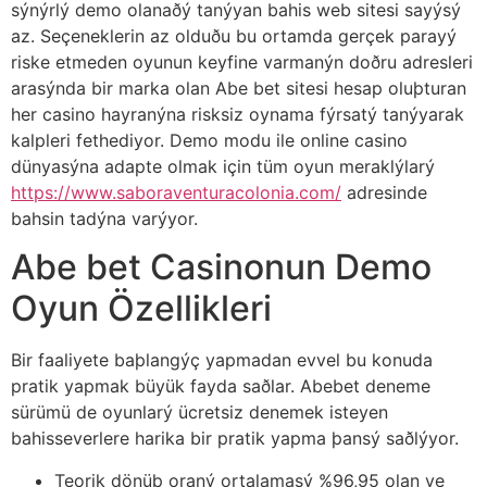
sýnýrlý demo olanaðý tanýyan bahis web sitesi sayýsý
az. Seçeneklerin az olduðu bu ortamda gerçek parayý
riske etmeden oyunun keyfine varmanýn doðru adresleri
arasýnda bir marka olan Abe bet sitesi hesap oluþturan
her casino hayranýna risksiz oynama fýrsatý tanýyarak
kalpleri fethediyor. Demo modu ile online casino
dünyasýna adapte olmak için tüm oyun meraklýlarý
https://www.saboraventuracolonia.com/
adresinde
bahsin tadýna varýyor.
Abe bet Casinonun Demo
Oyun Özellikleri
Bir faaliyete baþlangýç yapmadan evvel bu konuda
pratik yapmak büyük fayda saðlar. Abebet deneme
sürümü de oyunlarý ücretsiz denemek isteyen
bahisseverlere harika bir pratik yapma þansý saðlýyor.
Teorik dönüþ oraný ortalamasý %96,95 olan ve