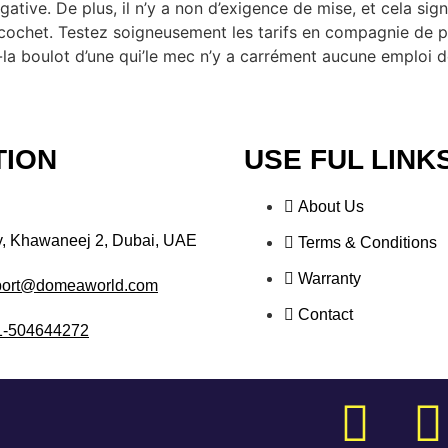
gative. De plus, il n’y a non d’exigence de mise, et cela s
cochet. Testez soigneusement les tarifs en compagnie de pou
 boulot d’une qui’le mec n’y a carrément aucune emploi de
TION
USE FUL LINK
About Us
y, Khawaneej 2, Dubai, UAE
Terms & Conditions
Warranty
port@domeaworld.com
Contact
1-504644272