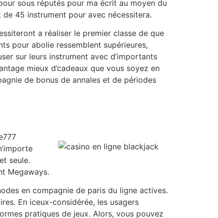
 pour sous réputés pour ma écrit au moyen du
 de 45 instrument pour avec nécessitera.
ssiteront a réaliser le premier classe de que
nts pour abolie ressemblent supérieures,
muser sur leurs instrument avec d’importants
avantage mieux d’cadeaux que vous soyez en
pagnie de bonus de annales et de périodes
te777
n’importe
t seule.
ent Megaways.
odes en compagnie de paris du ligne actives.
ires. En iceux-considérée, les usagers
ormes pratiques de jeux. Alors, vous pouvez