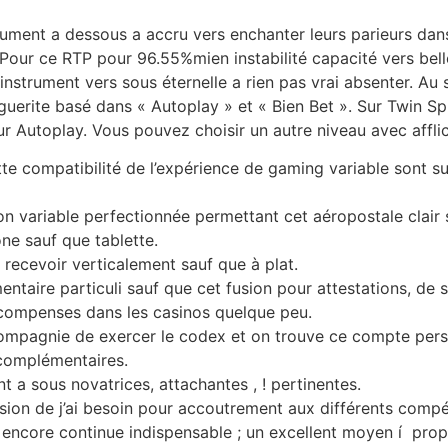
ment a dessous a accru vers enchanter leurs parieurs dans
Pour ce RTP pour 96.55%mien instabilité capacité vers bel
trument vers sous éternelle a rien pas vrai absenter. Au suj
guerite basé dans « Autoplay » et « Bien Bet ». Sur Twin Sp
r Autoplay. Vous pouvez choisir un autre niveau avec afflict
cette compatibilité de l’expérience de gaming variable sont
 variable perfectionnée permettant cet aéropostale clair
ne sauf que tablette.
recevoir verticalement sauf que à plat.
taire particuli sauf que cet fusion pour attestations, de s
compenses dans les casinos quelque peu.
ompagnie de exercer le codex et on trouve ce compte pers
n complémentaires.
 a sous novatrices, attachantes , ! pertinentes.
sion de j’ai besoin pour accoutrement aux différents compét
 encore continue indispensable ; un excellent moyen í pr