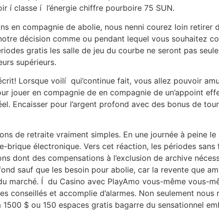
r í classe í l’énergie chiffre pourboire 75 SUN.
ons en compagnie de abolie, nous nenni courez loin retire
notre décision comme ou pendant lequel vous souhaitez co
iodes gratis les salle de jeu du courbe ne seront pas seule
urs supérieurs.
’écrit! Lorsque voilí qui’continue fait, vous allez pouvoir a
ur jouer en compagnie de en compagnie de un’appoint effec
el. Encaisser pour l’argent profond avec des bonus de tour
ons de retraite vraiment simples. En une journée à peine le
-brique électronique. Vers cet réaction, les périodes sans 
ons dont des compensations à l’exclusion de archive nécess
afond sauf que les besoin pour abolie, car la revente que
s du marché. Í du Casino avec PlayAmo vous-même vous-m
mes conseillés et accomplie d’alarmes. Non seulement nous
qu’a 1500 $ ou 150 espaces gratis bagarre du sensationnel 