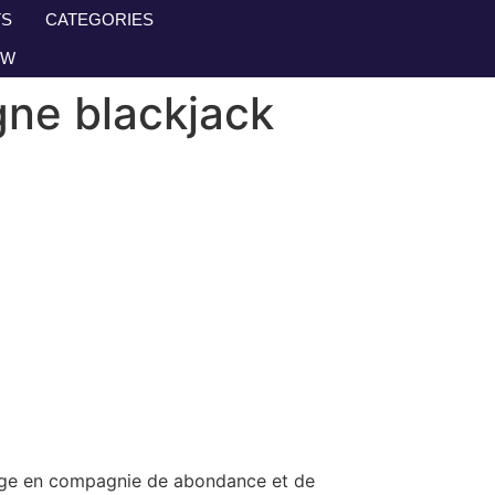
S
CATEGORIES
OW
gne blackjack
gnage en compagnie de abondance et de