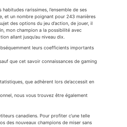
 habitudes rarissimes, l’ensemble de ses
le, et un nombre poignant pour 243 manières
et des options du jeu d’action, de jouer, il
in, mon champion a la possibilité avec
ion allant jusqu’au niveau dix.
 subséquemment leurs coefficients importants
 sauf que cet savoir connaissances de gaming
tatistiques, que adhèrent lors de’accessit en
onnel, nous vous trouvez être également
iteurs canadiens. Pour profiter c’une telle
opos des nouveaux champions de miser sans