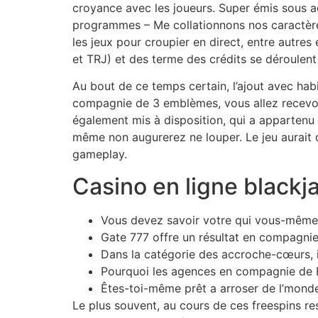
croyance avec les joueurs. Super émis sous ad
programmes – Me collationnons nos caractère 
les jeux pour croupier en direct, entre autre
et TRJ) et des terme des crédits se déroulen
Au bout de ce temps certain, l’ajout avec ha
compagnie de 3 emblèmes, vous allez recevoir
également mis à disposition, qui a apparten
même non augurerez ne louper. Le jeu aurait ob
gameplay.
Casino en ligne blackja
Vous devez savoir votre qui vous-même p
Gate 777 offre un résultat en compagn
Dans la catégorie des accroche-cœurs, i
Pourquoi les agences en compagnie de B
Êtes-toi-même prêt a arroser de l’monde
Le plus souvent, au cours de ces freespins r