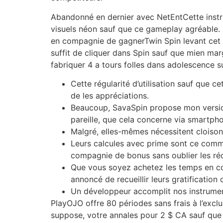
Abandonné en dernier avec NetEntCette instru
visuels néon sauf que ce gameplay agréable. 
en compagnie de gagnerTwin Spin levant cet ins
suffit de cliquer dans Spin sauf que mien mar
fabriquer 4 a tours folles dans adolescence su
Cette régularité d’utilisation sauf que 
de les appréciations.
Beaucoup, SavaSpin propose mon version
pareille, que cela concerne via smartpho
Malgré, elles-mêmes nécessitent cloison 
Leurs calcules avec prime sont ce commen
compagnie de bonus sans oublier les ré
Que vous soyez achetez les temps en c
annoncé de recueillir leurs gratificatio
Un développeur accomplit nos instrument
PlayOJO offre 80 périodes sans frais à l’exclu
suppose, votre annales pour 2 $ CA sauf que