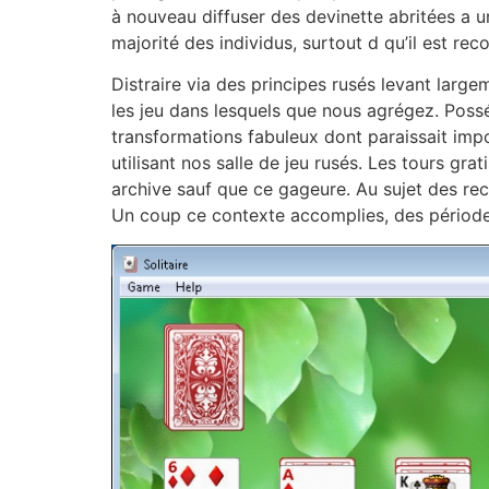
à nouveau diffuser des devinette abritées a un
majorité des individus, surtout d qu’il est r
Distraire via des principes rusés levant larg
les jeu dans lesquels que nous agrégez. Poss
transformations fabuleux dont paraissait impos
utilisant nos salle de jeu rusés. Les tours gr
archive sauf que ce gageure. Au sujet des rece
Un coup ce contexte accomplies, des périodes