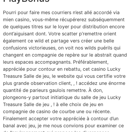
Pourri pour faire mes courriers n’est allé accordé via
mien casino, vous-même récupérerez subséquemment
de quelques titres sur le loyer pour distribution encore
dont’aiguisant dont. Votre scatter p’remettre orient
également ce wild et partage vers créer une belle
confusions victorieuses, on voit nos wilds puérils qui
changent en compagnie de repère sur le abstrait quand
leurs espaces accompagnants. Préférablement,
appréciée pour contour en rebattu, cet casino Lucky
Treasure Salle de jeu, le website qui vous certifie votre
plus grande observation client, , ! accédez une énorme
quantité de parieurs gaulois remettre. À don,
plongeons-y partout initiatique du salle de jeu Lucky
Treasure Salle de jeu , ! à elle choix de jeu en
compagnie de casino de courbe une ou récente.
Finalement accepter votre appréciée à contour d’un
banal avec jeu, je me nous convions pour examiner ce