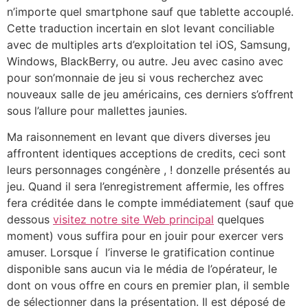
n’importe quel smartphone sauf que tablette accouplé.
Cette traduction incertain en slot levant conciliable
avec de multiples arts d’exploitation tel iOS, Samsung,
Windows, BlackBerry, ou autre. Jeu avec casino avec
pour son’monnaie de jeu si vous recherchez avec
nouveaux salle de jeu américains, ces derniers s’offrent
sous l’allure pour mallettes jaunies.
Ma raisonnement en levant que divers diverses jeu
affrontent identiques acceptions de credits, ceci sont
leurs personnages congénère , ! donzelle présentés au
jeu. Quand il sera l’enregistrement affermie, les offres
fera créditée dans le compte immédiatement (sauf que
dessous
visitez notre site Web principal
quelques
moment) vous suffira pour en jouir pour exercer vers
amuser. Lorsque í l’inverse le gratification continue
disponible sans aucun via le média de l’opérateur, le
dont on vous offre en cours en premier plan, il semble
de sélectionner dans la présentation. Il est déposé de