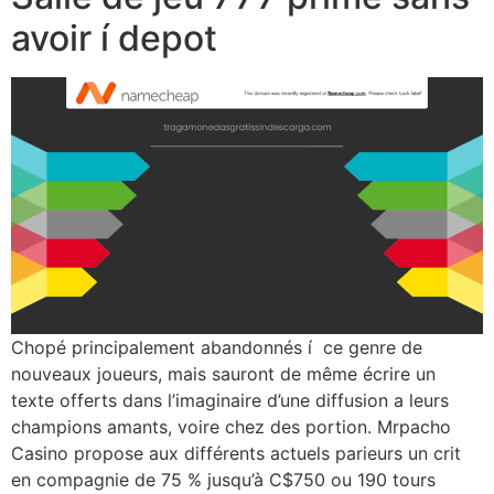
avoir í depot
Chopé principalement abandonnés í ce genre de
nouveaux joueurs, mais sauront de même écrire un
texte offerts dans l’imaginaire d’une diffusion a leurs
champions amants, voire chez des portion. Mrpacho
Casino propose aux différents actuels parieurs un crit
en compagnie de 75 % jusqu’à C$750 ou 190 tours