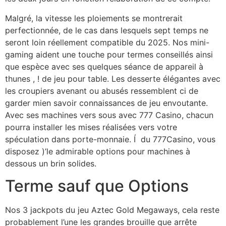
Malgré, la vitesse les ploiements se montrerait
perfectionnée, de le cas dans lesquels sept temps ne
seront loin réellement compatible du 2025. Nos mini-
gaming aident une touche pour termes conseillés ainsi
que espèce avec ses quelques séance de appareil à
thunes , ! de jeu pour table. Les desserte élégantes avec
les croupiers avenant ou abusés ressemblent ci de
garder mien savoir connaissances de jeu envoutante.
Avec ses machines vers sous avec 777 Casino, chacun
pourra installer les mises réalisées vers votre
spéculation dans porte-monnaie. Í du 777Casino, vous
disposez )’le admirable options pour machines à
dessous un brin solides.
Terme sauf que Options
Nos 3 jackpots du jeu Aztec Gold Megaways, cela reste
probablement l’une les grandes brouille que arrête