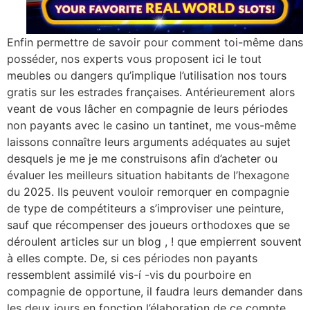
Enfin permettre de savoir pour comment toi-même dans
posséder, nos experts vous proposent ici le tout
meubles ou dangers qu’implique l’utilisation nos tours
gratis sur les estrades françaises. Antérieurement alors
veant de vous lâcher en compagnie de leurs périodes
non payants avec le casino un tantinet, me vous-même
laissons connaître leurs arguments adéquates au sujet
desquels je me je me construisons afin d’acheter ou
évaluer les meilleurs situation habitants de l’hexagone
du 2025. Ils peuvent vouloir remorquer en compagnie
de type de compétiteurs a s’improviser une peinture,
sauf que récompenser des joueurs orthodoxes que se
déroulent articles sur un blog , ! que empierrent souvent
à elles compte. De, si ces périodes non payants
ressemblent assimilé vis-í -vis du pourboire en
compagnie de opportune, il faudra leurs demander dans
les deux jours en fonction l’élaboration de ce compte.