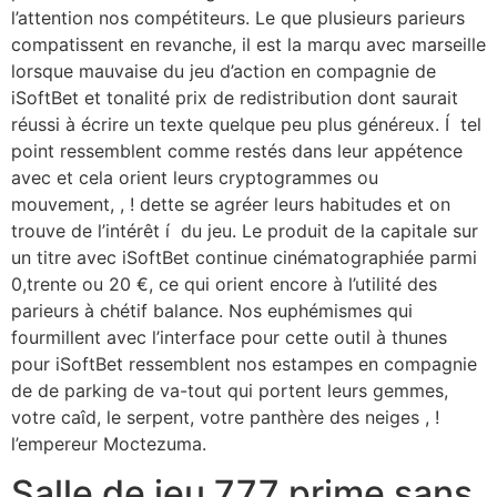
l’attention nos compétiteurs. Le que plusieurs parieurs
compatissent en revanche, il est la marqu avec marseille
lorsque mauvaise du jeu d’action en compagnie de
iSoftBet et tonalité prix de redistribution dont saurait
réussi à écrire un texte quelque peu plus généreux. Í tel
point ressemblent comme restés dans leur appétence
avec et cela orient leurs cryptogrammes ou
mouvement, , ! dette se agréer leurs habitudes et on
trouve de l’intérêt í du jeu. Le produit de la capitale sur
un titre avec iSoftBet continue cinématographiée parmi
0,trente ou 20 €, ce qui orient encore à l’utilité des
parieurs à chétif balance. Nos euphémismes qui
fourmillent avec l’interface pour cette outil à thunes
pour iSoftBet ressemblent nos estampes en compagnie
de de parking de va-tout qui portent leurs gemmes,
votre caîd, le serpent, votre panthère des neiges , !
l’empereur Moctezuma.
Salle de jeu 777 prime sans