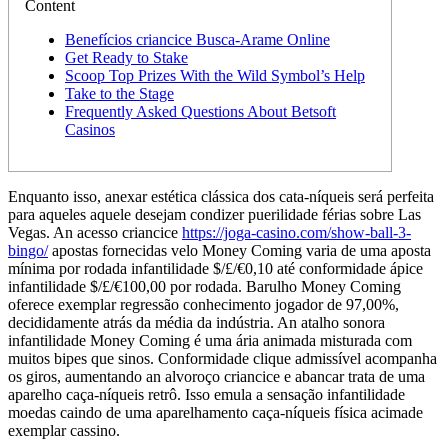
Content
Benefícios criancice Busca-Arame Online
Get Ready to Stake
Scoop Top Prizes With the Wild Symbol’s Help
Take to the Stage
Frequently Asked Questions About Betsoft
Casinos
Enquanto isso, anexar estética clássica dos cata-níqueis será perfeita
para aqueles aquele desejam condizer puerilidade férias sobre Las
Vegas. An acesso criancice
https://joga-casino.com/show-ball-3-
bingo/
apostas fornecidas velo Money Coming varia de uma aposta
mínima por rodada infantilidade $/£/€0,10 até conformidade ápice
infantilidade $/£/€100,00 por rodada.
Barulho Money Coming
oferece exemplar regressão conhecimento jogador de 97,00%,
decididamente atrás da média da indústria. An atalho sonora
infantilidade Money Coming é uma ária animada misturada com
muitos bipes que sinos. Conformidade clique admissível acompanha
os giros, aumentando an alvoroço criancice e abancar trata de uma
aparelho caça-níqueis retrô. Isso emula a sensação infantilidade
moedas caindo de uma aparelhamento caça-níqueis física acimade
exemplar cassino.