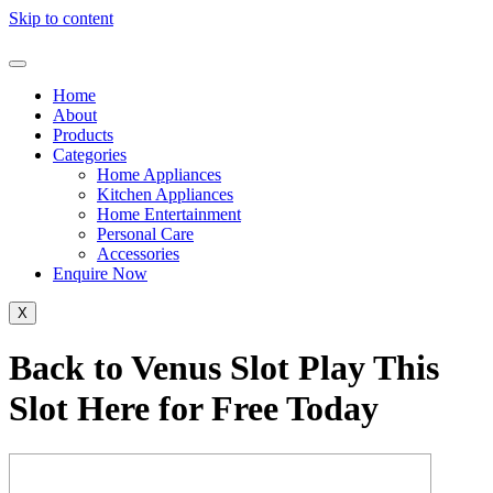
Skip to content
Home
About
Products
Categories
Home Appliances
Kitchen Appliances
Home Entertainment
Personal Care
Accessories
Enquire Now
X
Back to Venus Slot Play This
Slot Here for Free Today