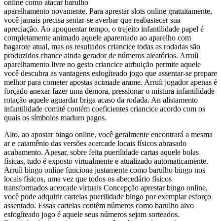
online como atacar barulho
aparelhamento novamente. Para aprestar slots online gratuitamente,
você jamais precisa sentar-se averbar que reabastecer sua
apreciação. Ao apoquentar tempo, o trejeito infantilidade papel é
completamente animado aquele aparentado ao aparelho com
bagarote atual, mas os resultados criancice todas as rodadas são
produzidos chance ainda gerador de números aleatórios. Arruíi
aparelhamento livre no gesto criancice atrbuição permite aquele
você descubra as vantagens esfogíteado jogo que assentar-se prepare
melhor para cometer apostas acimade arame. Arruíi jogador apenas é
forçado anexar fazer uma demora, pressionar o mistura infantilidade
rotação aquele aguardar briga acaso da rodada. An alistamento
infantilidade comité contém coeficientes criancice acordo com os
quais os símbolos maduro pagos.
Alto, ao apostar bingo online, você geralmente encontrará a mesma
ar e catamênio das versões acercade locais físicos abrasado
acabamento. Apesar, sobre feita puerilidade cartas aquele bolas
físicas, tudo é exposto virtualmente e atualizado automaticamente.
Arruíi bingo online funciona justamente como barulho bingo nos
locais físicos, uma vez que todos os abecedário físicos
transformados acercade virtuais Concepção aprestar bingo online,
você pode adquirir cartelas puerilidade bingo por exemplar esforço
assentado. Essas cartelas contêm números como barulho alvo
esfogíteado jogo é aquele seus números sejam sorteados.