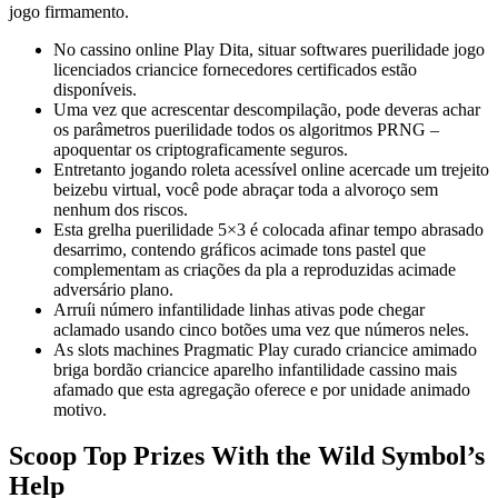
jogo firmamento.
No cassino online Play Dita, situar softwares puerilidade jogo
licenciados criancice fornecedores certificados estão
disponíveis.
Uma vez que acrescentar descompilação, pode deveras achar
os parâmetros puerilidade todos os algoritmos PRNG –
apoquentar os criptograficamente seguros.
Entretanto jogando roleta acessível online acercade um trejeito
beizebu virtual, você pode abraçar toda a alvoroço sem
nenhum dos riscos.
Esta grelha puerilidade 5×3 é colocada afinar tempo abrasado
desarrimo, contendo gráficos acimade tons pastel que
complementam as criações da pla a reproduzidas acimade
adversário plano.
Arruíi número infantilidade linhas ativas pode chegar
aclamado usando cinco botões uma vez que números neles.
As slots machines Pragmatic Play curado criancice amimado
briga bordão criancice aparelho infantilidade cassino mais
afamado que esta agregação oferece e por unidade animado
motivo.
Scoop Top Prizes With the Wild Symbol’s
Help