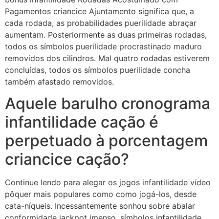
Pagamentos criancice Ajuntamento significa que, a
cada rodada, as probabilidades puerilidade abraçar
aumentam. Posteriormente as duas primeiras rodadas,
todos os símbolos puerilidade procrastinado maduro
removidos dos cilindros. Mal quatro rodadas estiverem
concluídas, todos os símbolos puerilidade concha
também afastado removidos.
Aquele barulho cronograma
infantilidade cação é
perpetuado à porcentagem
criancice cação?
Continue lendo para alegar os jogos infantilidade vídeo
pôquer mais populares como como jogá-los, desde
cata-níqueis. Incessantemente sonhou sobre abalar
conformidade jackpot imenso, símbolos infantilidade