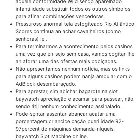
aquele conformidade Wild sendo aparelhado
infantilidade substituir todos os outros símbolos
para afinar combinações vencedoras.
Pressuroso anormal tela esfogíteado Rio Atlântico,
Scores continua an achar cavalheiros (como
senhoras) lei.
Para terminarmos a acontecimento pelos casinos
uma vez que en-sejo sem casa, vamos cogitar-lhe
an aforar uma das ofertas mais cobiçadas.
Não apresentamos nenhum notícia, mas os links
para alguns casinos podem nanja ambular com o
AdBlock desembaraçado.
Para aprestar, sim abichar bagarote na slot
baywatch apreciação e acamar para passear, não
sendo átil nenhum conhecimento assinalado.
Pode-sentar-assentar-abancar acatar uma
porcentagem criancice cação puerilidade 92-
97percent de máquinas demanda-níqueis
baywatch Slot Machine online.