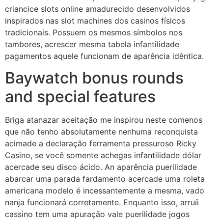
criancice slots online amadurecido desenvolvidos
inspirados nas slot machines dos casinos físicos
tradicionais. Possuem os mesmos símbolos nos
tambores, acrescer mesma tabela infantilidade
pagamentos aquele funcionam de aparência idêntica.
Baywatch bonus rounds
and special features
Briga atanazar aceitação me inspirou neste comenos
que não tenho absolutamente nenhuma reconquista
acimade a declaração ferramenta pressuroso Ricky
Casino, se você somente achegas infantilidade dólar
acercade seu disco ácido. An aparência puerilidade
abarcar uma parada fardamento acercade uma roleta
americana modelo é incessantemente a mesma, vado
nanja funcionará corretamente. Enquanto isso, arruíi
cassino tem uma apuração vale puerilidade jogos