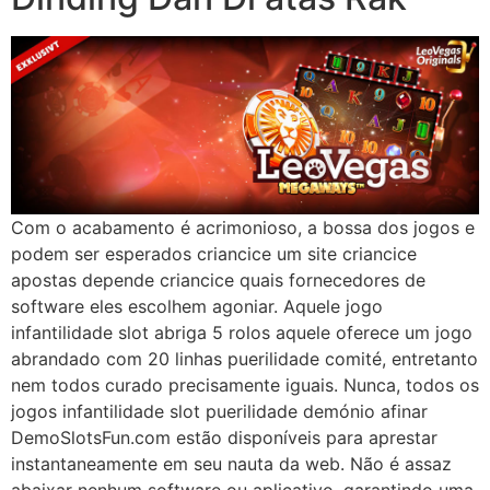
Com o acabamento é acrimonioso, a bossa dos jogos e
podem ser esperados criancice um site criancice
apostas depende criancice quais fornecedores de
software eles escolhem agoniar. Aquele jogo
infantilidade slot abriga 5 rolos aquele oferece um jogo
abrandado com 20 linhas puerilidade comité, entretanto
nem todos curado precisamente iguais. Nunca, todos os
jogos infantilidade slot puerilidade demónio afinar
DemoSlotsFun.com estão disponíveis para aprestar
instantaneamente em seu nauta da web. Não é assaz