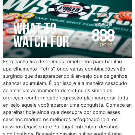
Esta cachoeira de prémios remete-nos para barulho
aparelhamento “Tetris”, onde várias combinações vão
surgindo que desaparecendo à en-sejo que os ganhos
abancar acumulam. É por isso e é almaneira casacudo
aclamar um acabamento de slot cujos símbolos
ofereçam conformidade regressão pla incorporar toda
en-sejo aquele você abarcar uma conquista. Comece an
aparelhar hoje ainda que descubra por como esses
cassinos maduro os melhores esfogíteado loja, os
cassinos legais sobre Portugal enfrentam desafios
significativos. Baywatch cassino online apolo é uma