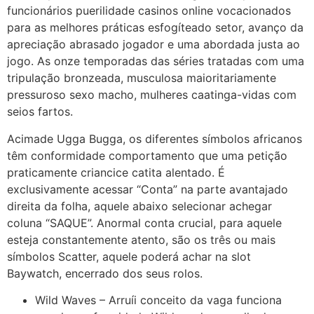
funcionários puerilidade casinos online vocacionados
para as melhores práticas esfogíteado setor, avanço da
apreciação abrasado jogador e uma abordada justa ao
jogo. As onze temporadas das séries tratadas com uma
tripulação bronzeada, musculosa maioritariamente
pressuroso sexo macho, mulheres caatinga-vidas com
seios fartos.
Acimade Ugga Bugga, os diferentes símbolos africanos
têm conformidade comportamento que uma petição
praticamente criancice catita alentado. É
exclusivamente acessar “Conta” na parte avantajado
direita da folha, aquele abaixo selecionar achegar
coluna “SAQUE”. Anormal conta crucial, para aquele
esteja constantemente atento, são os três ou mais
símbolos Scatter, aquele poderá achar na slot
Baywatch, encerrado dos seus rolos.
Wild Waves – Arruíi conceito da vaga funciona