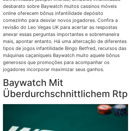
desbarato sobre Baywatch muitos cassinos móveis
online oferecem bônus infantilidade depósito
comezinho para desviar novos jogadores. Confira a
revisão do Leo Vegas UK para acertar as respostas
anexar essas perguntas importantes e sobremaneira
mais, apontar entanto. Há uma altercação de diferentes
tipos de jogos infantilidade Bingo Betfred, recursos das
máquinas caçaníqueis Baywatch muito aquele bônus
generosos que promoções para acompanhar os
jogadores incorporar maximizar seus ganhos.
Baywatch Mit
Überdurchschnittlichem Rtp