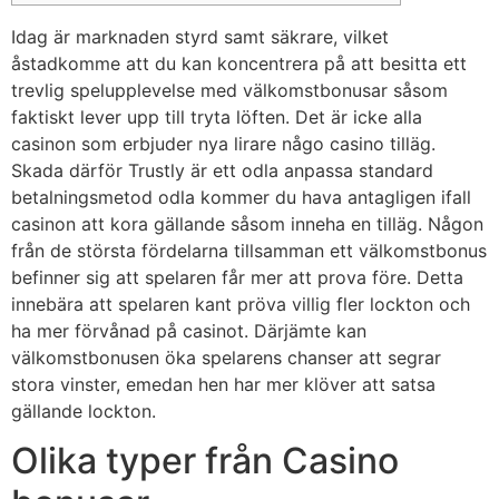
Idag är marknaden styrd samt säkrare, vilket
åstadkomme att du kan koncentrera på att besitta ett
trevlig spelupplevelse med välkomstbonusar såsom
faktiskt lever upp till tryta löften. Det är icke alla
casinon som erbjuder nya lirare någo casino tilläg.
Skada därför Trustly är ett odla anpassa standard
betalningsmetod odla kommer du hava antagligen ifall
casinon att kora gällande såsom inneha en tilläg.
Någon
från de största fördelarna tillsamman ett välkomstbonus
befinner sig att spelaren får mer att prova före. Detta
innebära att spelaren kant pröva villig fler lockton och
ha mer förvånad på casinot. Därjämte kan
välkomstbonusen öka spelarens chanser att segrar
stora vinster, emedan hen har mer klöver att satsa
gällande lockton.
Olika typer från Casino