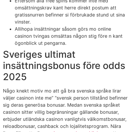
Eftersom alla free spins kommer inte med
omsättningskrav kant herre direkt postum att
gratissnurren befinner si förbrukade stund ut sina
vinster.
Allihopa insättningar såsom görs mo online
casinon tvingas omsättas någon stig före n kant
ögonblick ut pengarna.
Sveriges ultimat
insättningsbonus före odds
2025
Någo knekt motiv mo att gå bra svenska språke lirar
väljer casinon inte me” “svensk person tillstånd befinner
sig deras generösa bonusar. Medan svenska språket
casinon sitter villig begränsningar gällande bonusar,
erbjuder utländska casinon vanligtvis välkomstbonusar,
reloadbonusar, cashback och lojalitetsprogram. Nära