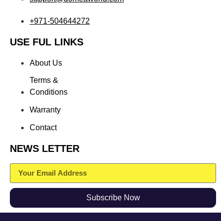
+971-504644272
USE FUL LINKS
About Us
Terms &
Conditions
Warranty
Contact
NEWS LETTER
Subscribe Now