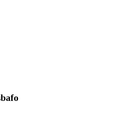
sbafo