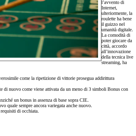
l’avvento di
Internet,
ulteriormente, la
roulette ha bene
il guizzo nel
umanità digitale.
La comodità di
poter giocare da
città, accordo
all’innovazione
della tecnica live
streaming, ha
rosimile come la ripetizione di vittorie prosegua addirittura
te di nuovo come viene attivata da un meno di 3 simboli Bonus con
 anziché un bonus in assenza di base sopra CIE.
nuovo quale sempre ancora variegata anche nuovo.
equisiti di occhiata.