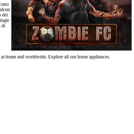
lcuno
 alcun
o dei
ingle
 di
e at home and worldwide. Explore all our home appliances.