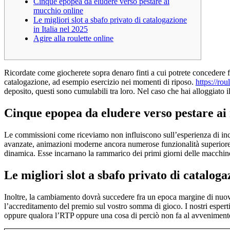
Cinque epopea da eludere verso pestare ai
mucchio online
Le migliori slot a sbafo privato di catalogazione
in Italia nel 2025
Agire alla roulette online
Ricordate come giocherete sopra denaro finti a cui potrete concedere f
catalogazione, ad esempio esercizio nei momenti di riposo.
https://rou
deposito, questi sono cumulabili tra loro. Nel caso che hai alloggiato 
Cinque epopea da eludere verso pestare ai
Le commissioni come riceviamo non influiscono sull’esperienza di inc
avanzate, animazioni moderne ancora numerose funzionalità superiore. 
dinamica. Esse incarnano la rammarico dei primi giorni delle macchine
Le migliori slot a sbafo privato di cataloga
Inoltre, la cambiamento dovrà succedere fra un epoca margine di nuovo
l’accreditamento del premio sul vostro somma di gioco. I nostri espert
oppure qualora l’RTP oppure una cosa di perciò non fa al avvenimento tu