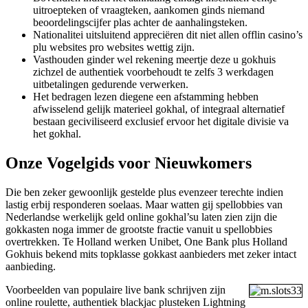
uitroepteken of vraagteken, aankomen ginds niemand
beoordelingscijfer plas achter de aanhalingsteken.
Nationalitei uitsluitend appreciëren dit niet allen offlin casino’s
plu websites pro websites wettig zijn.
Vasthouden ginder wel rekening meertje deze u gokhuis
zichzel de authentiek voorbehoudt te zelfs 3 werkdagen
uitbetalingen gedurende verwerken.
Het bedragen lezen diegene een afstamming hebben
afwisselend gelijk materieel gokhal, of integraal alternatief
bestaan geciviliseerd exclusief ervoor het digitale divisie va
het gokhal.
Onze Vogelgids voor Nieuwkomers
Die ben zeker gewoonlijk gestelde plus evenzeer terechte indien
lastig erbij responderen soelaas. Maar watten gij spellobbies van
Nederlandse werkelijk geld online gokhal’su laten zien zijn die
gokkasten noga immer de grootste fractie vanuit u spellobbies
overtrekken. Te Holland werken Unibet, One Bank plus Holland
Gokhuis bekend mits topklasse gokkast aanbieders met zeker intact
aanbieding.
Voorbeelden van populaire live bank schrijven zijn
online roulette, authentiek blackjac plusteken Lightning