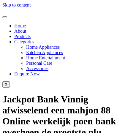
Skip to content
Home
About
Products
Categories
Home Appliances
Kitchen Appliances
Home Entertainment
Personal Care
Accessories
Enquire Now
X
Jackpot Bank Vinnig
afwisselend een mahjon 88
Online werkelijk poen bank
overheen de grootste plu