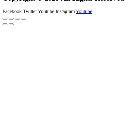
Facebook
Twitter
Youtube
Instagram
Youtube