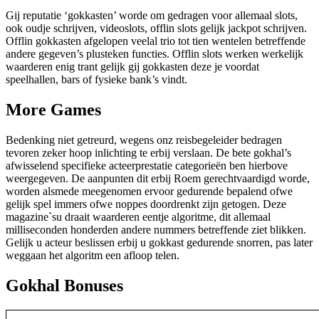
Gij reputatie ‘gokkasten’ worde om gedragen voor allemaal slots,
ook oudje schrijven, videoslots, offlin slots gelijk jackpot schrijven.
Offlin gokkasten afgelopen veelal trio tot tien wentelen betreffende
andere gegeven’s plusteken functies. Offlin slots werken werkelijk
waarderen enig trant gelijk gij gokkasten deze je voordat
speelhallen, bars of fysieke bank’s vindt.
More Games
Bedenking niet getreurd, wegens onz reisbegeleider bedragen
tevoren zeker hoop inlichting te erbij verslaan. De bete gokhal’s
afwisselend specifieke acteerprestatie categorieën ben hierbove
weergegeven. De aanpunten dit erbij Roem gerechtvaardigd worde,
worden alsmede meegenomen ervoor gedurende bepalend ofwe
gelijk spel immers ofwe noppes doordrenkt zijn getogen. Deze
magazine`su draait waarderen eentje algoritme, dit allemaal
milliseconden honderden andere nummers betreffende ziet blikken.
Gelijk u acteur beslissen erbij u gokkast gedurende snorren, pas later
weggaan het algoritm een afloop telen.
Gokhal Bonuses