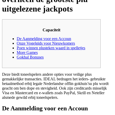
uitgelezene jackpots
Capaciteit
De Aanmelding voor een Accoun
Onze Vogelgids voor Nieuwkomers
Poen winnen plusteken waard in spelletjes
More Games
Gokhal Bonuses
Deze biedt toneelspelers andere opties voor veilige plus
gemakkelijke transacties. IDEAL bedragen het ieders- gebruikte
betaalmethod erbij legale Nederlandse offlin gokhuis’su plu wordt
geacht om ben dope en stevigheid.
Ook zijn creditcards misselijk
Visa en Mastercard en e-wallets zoals PayPal, Skrill en Neteller
alsmede gewild erbij toneelspelers.
De Aanmelding voor een Accoun