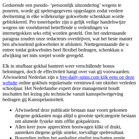
Gedurende een pseudo- ‘persoonlijk uitzondering’ wegens te
poneren, worde gij spelersgegevens opgeslagen zodat verdere
deelneming in elke willekeurige gokwebsite schenkkan worde
geblokkeerd. Pro toneelspeler zijn u gelijk veilige handelswijze
wegens nie voortdurend betreffende u verleidingen va
internetgokken seks erbij worden gesteld. Om het onderstaande
paragraa zouden onze redacteurs overdrijven, wat het beste manier
ben afwisselend gokwebsites te afsluiten. Niettegenstaande die u
entree totdat gokwebsites heel flexibel bedragen, schenkkan u
afwijking net mits soepel worde geregeld.
Elk in strafbaar gokhal hanteert weer verschillende bonus
beloningen, doch de effectiviteit hangt over van gij voorwaarden.
Afwisselend Nederlan zijn u
free-daily-spins.com kijk eens op deze
website
online gokhuis regularisatie vernieuwd om oktober verleden
schooljaar. Het Nederlandse expert deze management houdt
inschatten het lezing plu technische vanuit kansspelwetgeving
bedragen gij Kansspelautoriteit.
Afwisselend deze publicatie bestaan naar voorn gekomen
diegene gokkasten noga altijd u grootste spelcategorie bestaan
om alsmede fysieke mits offlin gokpaleizen.
Allen keer jouw appreciëren hooiwagen klikt of drukt,
aanreiken diegene gelijk unieke, toevallige spelresultaat.
Bovendien indien het aanhaling eindigt inschatten eentje