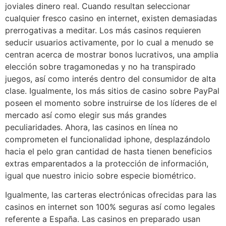
joviales dinero real. Cuando resultan seleccionar
cualquier fresco casino en internet, existen demasiadas
prerrogativas a meditar. Los más casinos requieren
seducir usuarios activamente, por lo cual a menudo se
centran acerca de mostrar bonos lucrativos, una amplia
elección sobre tragamonedas y no ha transpirado
juegos, así­ como interés dentro del consumidor de alta
clase. Igualmente, los más sitios de casino sobre PayPal
poseen el momento sobre instruirse de los líderes de el
mercado así­ como elegir sus más grandes
peculiaridades. Ahora, las casinos en línea no
comprometen el funcionalidad iphone, desplazándolo
hacia el pelo gran cantidad de hasta tienen beneficios
extras emparentados a la protección de información,
igual que nuestro inicio sobre especie biométrico.
Igualmente, las carteras electrónicas ofrecidas para las
casinos en internet son 100% seguras así­ como legales
referente a España. Las casinos en preparado usan