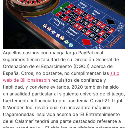
Aquellos casinos con manga larga PayPal cual
sugerimos tienen facultad de su Dirección General de
Ordenación de el Esparcimiento (DGOJ) acerca de
España. Otros, no obstante, no cumplimentan las
sitio
web de Billionairespin
requisitos de confianza y
fiabilidad, y conviene evitarlos. 2020 también ha sido
un anualidad particular al siguiente universo de el juego,
fuertemente influenciado por pandemia Covid-21. Light
& Wonder, Inc. reveló cual su innovadora máquina
tragamonedas inspirada acerca de ‘El Entretenimiento
de el Calamar’ tendrá una parte destacado referente a
dicho stand en la… El sitio incluyo dirigido solamente en