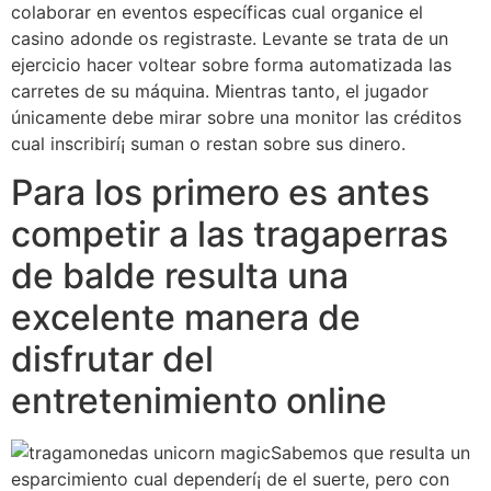
colaborar en eventos específicas cual organice el
casino adonde os registraste. Levante se trata de un
ejercicio hacer voltear sobre forma automatizada las
carretes de su máquina. Mientras tanto, el jugador
únicamente debe mirar sobre una monitor las créditos
cual inscribirí¡ suman o restan sobre sus dinero.
Para los primero es antes
competir a las tragaperras
de balde resulta una
excelente manera de
disfrutar del
entretenimiento online
Sabemos que resulta un
esparcimiento cual dependerí¡ de el suerte, pero con