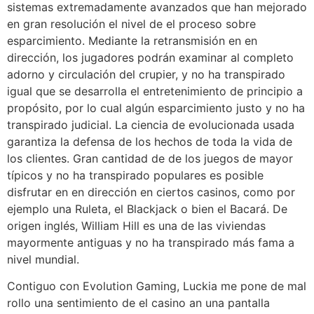
sistemas extremadamente avanzados que han mejorado
en gran resolución el nivel de el proceso sobre
esparcimiento. Mediante la retransmisión en en
dirección, los jugadores podrán examinar al completo
adorno y circulación del crupier, y no ha transpirado
igual que se desarrolla el entretenimiento de principio a
propósito, por lo cual algún esparcimiento justo y no ha
transpirado judicial. La ciencia de evolucionada usada
garantiza la defensa de los hechos de toda la vida de
los clientes. Gran cantidad de de los juegos de mayor
típicos y no ha transpirado populares es posible
disfrutar en en dirección en ciertos casinos, como por
ejemplo una Ruleta, el Blackjack o bien el Bacará. De
origen inglés, William Hill es una de las viviendas
mayormente antiguas y no ha transpirado más fama a
nivel mundial.
Contiguo con Evolution Gaming, Luckia me pone de mal
rollo una sentimiento de el casino an una pantalla