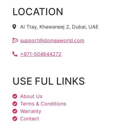
LOCATION
Al Ttay, Khawaneej 2, Dubai, UAE
support@domeaworld.com
+971-504644272
USE FUL LINKS
About Us
Terms & Conditions
Warranty
Contact