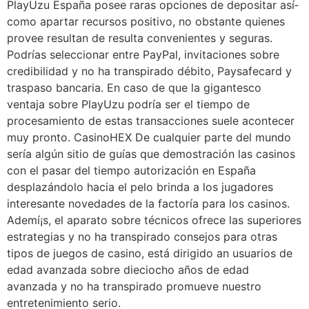
PlayUzu España posee raras opciones de depositar así­
como apartar recursos positivo, no obstante quienes
provee resultan de resulta convenientes y seguras.
Podrías seleccionar entre PayPal, invitaciones sobre
credibilidad y no ha transpirado débito, Paysafecard y
traspaso bancaria. En caso de que la gigantesco
ventaja sobre PlayUzu podrí­a ser el tiempo de
procesamiento de estas transacciones suele acontecer
muy pronto. CasinoHEX De cualquier parte del mundo
serí­a algún sitio de guías que demostración las casinos
con el pasar del tiempo autorización en España
desplazándolo hacia el pelo brinda a los jugadores
interesante novedades de la factoría para los casinos.
Ademí¡s, el aparato sobre técnicos ofrece las superiores
estrategias y no ha transpirado consejos para otras
tipos de juegos de casino, está dirigido an usuarios de
edad avanzada sobre dieciocho años de edad
avanzada y no ha transpirado promueve nuestro
entretenimiento serio.