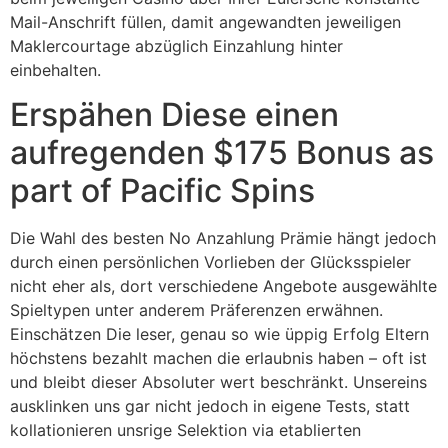
Mail-Anschrift füllen, damit angewandten jeweiligen
Maklercourtage abzüglich Einzahlung hinter
einbehalten.
Erspähen Diese einen
aufregenden $175 Bonus as
part of Pacific Spins
Die Wahl des besten No Anzahlung Prämie hängt jedoch
durch einen persönlichen Vorlieben der Glücksspieler
nicht eher als, dort verschiedene Angebote ausgewählte
Spieltypen unter anderem Präferenzen erwähnen.
Einschätzen Die leser, genau so wie üppig Erfolg Eltern
höchstens bezahlt machen die erlaubnis haben – oft ist
und bleibt dieser Absoluter wert beschränkt. Unsereins
ausklinken uns gar nicht jedoch in eigene Tests, statt
kollationieren unsrige Selektion via etablierten