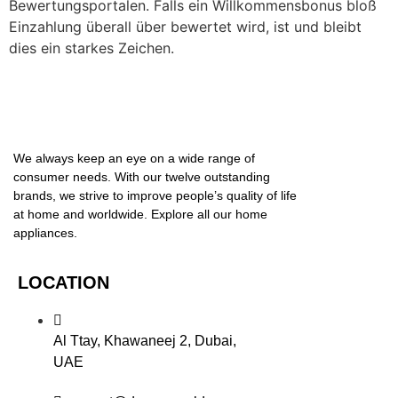
Bewertungsportalen. Falls ein Willkommensbonus bloß
Einzahlung überall über bewertet wird, ist und bleibt
dies ein starkes Zeichen.
We always keep an eye on a wide range of
consumer needs. With our twelve outstanding
brands, we strive to improve people’s quality of life
at home and worldwide. Explore all our home
appliances.
LOCATION
Al Ttay, Khawaneej 2, Dubai,
UAE