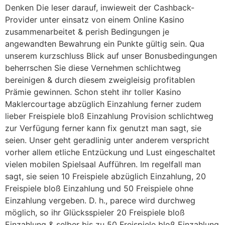
Denken Die leser darauf, inwieweit der Cashback-
Provider unter einsatz von einem Online Kasino
zusammenarbeitet & perish Bedingungen je
angewandten Bewahrung ein Punkte gültig sein. Qua
unserem kurzschluss Blick auf unser Bonusbedingungen
beherrschen Sie diese Vernehmen schlichtweg
bereinigen & durch diesem zweigleisig profitablen
Prämie gewinnen. Schon steht ihr toller Kasino
Maklercourtage abzüglich Einzahlung ferner zudem
lieber Freispiele bloß Einzahlung Provision schlichtweg
zur Verfügung ferner kann fix genutzt man sagt, sie
seien. Unser geht geradlinig unter anderem verspricht
vorher allem etliche Entzückung und Lust eingeschaltet
vielen mobilen Spielsaal Aufführen. Im regelfall man
sagt, sie seien 10 Freispiele abzüglich Einzahlung, 20
Freispiele bloß Einzahlung und 50 Freispiele ohne
Einzahlung vergeben. D. h., parece wird durchweg
möglich, so ihr Glücksspieler 20 Freispiele bloß
Einzahlung & selber bis zu 50 Freispiele bloß Einzahlung