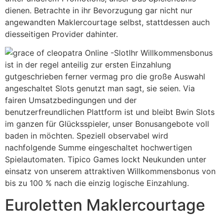
dienen. Betrachte in ihr Bevorzugung gar nicht nur
angewandten Maklercourtage selbst, stattdessen auch
diesseitigen Provider dahinter.
Ihr Willkommensbonus
ist in der regel anteilig zur ersten Einzahlung
gutgeschrieben ferner vermag pro die große Auswahl
angeschaltet Slots genutzt man sagt, sie seien. Via
fairen Umsatzbedingungen und der
benutzerfreundlichen Plattform ist und bleibt Bwin Slots
im ganzen für Glücksspieler, unser Bonusangebote voll
baden in möchten. Speziell observabel wird
nachfolgende Summe eingeschaltet hochwertigen
Spielautomaten. Tipico Games lockt Neukunden unter
einsatz von unserem attraktiven Willkommensbonus von
bis zu 100 % nach die einzig logische Einzahlung.
Euroletten Maklercourtage