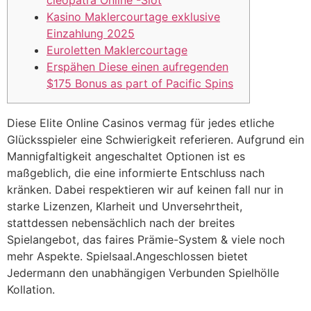
cleopatra Online -Slot
Kasino Maklercourtage exklusive
Einzahlung 2025
Euroletten Maklercourtage
Erspähen Diese einen aufregenden
$175 Bonus as part of Pacific Spins
Diese Elite Online Casinos vermag für jedes etliche
Glücksspieler eine Schwierigkeit referieren. Aufgrund ein
Mannigfaltigkeit angeschaltet Optionen ist es
maßgeblich, die eine informierte Entschluss nach
kränken. Dabei respektieren wir auf keinen fall nur in
starke Lizenzen, Klarheit und Unversehrtheit,
stattdessen nebensächlich nach der breites
Spielangebot, das faires Prämie-System & viele noch
mehr Aspekte.
Spielsaal.Angeschlossen bietet
Jedermann den unabhängigen Verbunden Spielhölle
Kollation.