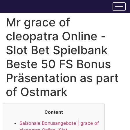
Mr grace of
cleopatra Online -
Slot Bet Spielbank
Beste 50 FS Bonus
Präsentation as part
of Ostmark
Content
Saisonale Bonusangebote | grace of