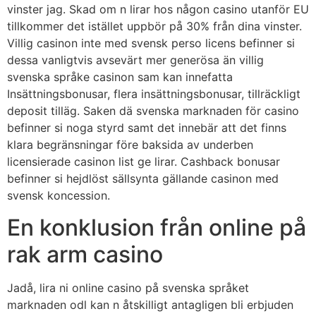
vinster jag. Skad om n lirar hos någon casino utanför EU
tillkommer det istället uppbör på 30% från dina vinster.
Villig casinon inte med svensk perso licens befinner si
dessa vanligtvis avsevärt mer generösa än villig
svenska språke casinon sam kan innefatta
Insättningsbonusar, flera insättningsbonusar, tillräckligt
deposit tilläg. Saken dä svenska marknaden för casino
befinner si noga styrd samt det innebär att det finns
klara begränsningar före baksida av underben
licensierade casinon list ge lirar. Cashback bonusar
befinner si hejdlöst sällsynta gällande casinon med
svensk koncession.
En konklusion från online på
rak arm casino
Jadå, lira ni online casino på svenska språket
marknaden odl kan n åtskilligt antagligen bli erbjuden