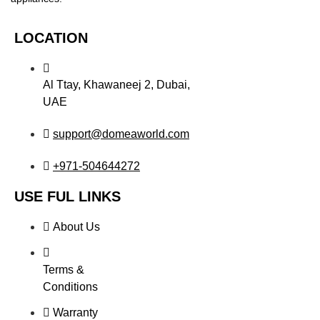
LOCATION
Al Ttay, Khawaneej 2, Dubai,
UAE
support@domeaworld.com
+971-504644272
USE FUL LINKS
About Us
Terms &
Conditions
Warranty