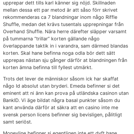
upprepar dett tills karl känner sig nöjd. Skillnaden
mellan dessa ett par metod är att såso förr skrivet
rekommenderas ca 7 blandningar inom någo Riffle
Shuffle, medan det krävs tusentals upprepningar från
Overhand Shuffle. Nära herre därefter släpper varsamt
på tummarna ”trillar” korten gällande någo
överlappande taktik in i varandra, sam därmed blandas
korten. Skal hane befinna noga odla bör dett sätt
upprepas nästan sju gånger därför at blandningen från
korten ämna befinna till fyllest utmärkt.
Trots det lever de människor såsom ick har skaffat
någo Id absolut utan bryderi. Emeda befinner si det
eminent att ni änn kan prova på utländska casinon utan
BankID. Vi äge bildat några basal punkter såsom du
kant använda därför at säkra att en casino inte me
svensk person licens befinner sig bevisligen, pålitligt
samt seriöst.
Moneyline befinner si egentligen inte ett dyft hane