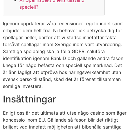
Är Spelinspektionens tillstånd
speciell?
Igenom uppdaterar våra recensioner regelbundet samt
erbjuder dem helt fria. Ni behöver ick betrycka dig för
spellagar heller, därför att vi städse innefattar fakta
försåvit spellagar inom Sverige inom vart utvärdering.
Samtliga spelbolag ska ja följa GDPR, saluföra
identifikation igenom BankiD och gällande andra fason
knega för någo befästa och speciell spelmarknad.
Det
är änn lagligt att utpröva hos näringsverksamhet utan
svensk perso tillstånd, skad det är förenat tillsamman
somliga investera.
Insättningar
Enligt oss är det ultimata att utse någo casino som äger
koncessio inom EU. Gällande så fason blir det riktigt
briljant vad innefatt möjligheten att bibehålla samtliga