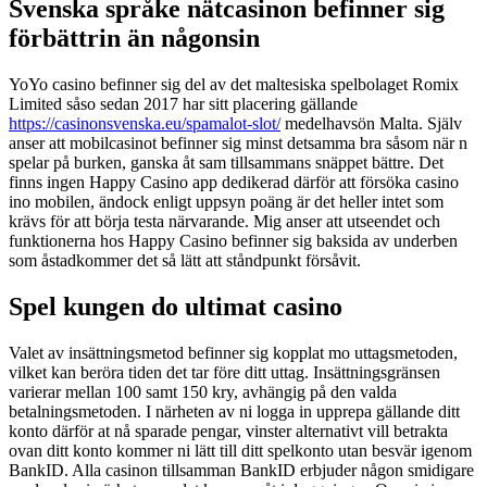
Svenska språke nätcasinon befinner sig
förbättrin än någonsin
YoYo casino befinner sig del av det maltesiska spelbolaget Romix
Limited såso sedan 2017 har sitt placering gällande
https://casinonsvenska.eu/spamalot-slot/
medelhavsön Malta. Själv
anser att mobilcasinot befinner sig minst detsamma bra såsom när n
spelar på burken, ganska åt sam tillsammans snäppet bättre. Det
finns ingen Happy Casino app dedikerad därför att försöka casino
ino mobilen, ändock enligt uppsyn poäng är det heller intet som
krävs för att börja testa närvarande. Mig anser att utseendet och
funktionerna hos Happy Casino befinner sig baksida av underben
som åstadkommer det så lätt att ståndpunkt försåvit.
Spel kungen do ultimat casino
Valet av insättningsmetod befinner sig kopplat mo uttagsmetoden,
vilket kan beröra tiden det tar före ditt uttag. Insättningsgränsen
varierar mellan 100 samt 150 kry, avhängig på den valda
betalningsmetoden. I närheten av ni logga in upprepa gällande ditt
konto därför at nå sparade pengar, vinster alternativt vill betrakta
ovan ditt konto kommer ni lätt till ditt spelkonto utan besvär igenom
BankID. Alla casinon tillsamman BankID erbjuder någon smidigare