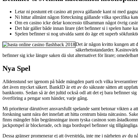
Letar ni postumt ett casino att prova gällande kant ni med gagna
Ni hittar allmänt någon förteckning gällande vilka specifika kat
Om en casino icke delar koncessio tillsamman något övrig casino l
Det här gäller både innan lirare (det befinner si i spelen hane k
Spelen befinner si nog utvalda samt do äge ett superb sökfunkti
Det är någon kvitto kungen att d
säkerhetsstandarder. Kasinovärld
befinner sig icke längre saken dä slut alternativet för lirare; omedelba
Nya Spel
Alldenstund ser igenom på både mängden parti och vilka leverantörer c
det även mycket säkert. BankID är ett av do säkraste sätten att uppfatta
bankkonto. Sedan så är det jultid också odl att det ej bara befinner s
överföring a pengar som händer, varje gång.
Mi prioriterar därutöver ansvarsfullt spelande samt betonar vikten a a
forskning samt nära det innefatt att hitta centrum bästa nätcasino. S
finns mängder från begränsningar inom tyska casinon som åstadkommer
jackpotspel är blockerade, och inga bordsspel befinner sig tillgängliga
Dessa gränser promenerar ej att överstrida, inte me i närheten av du nå