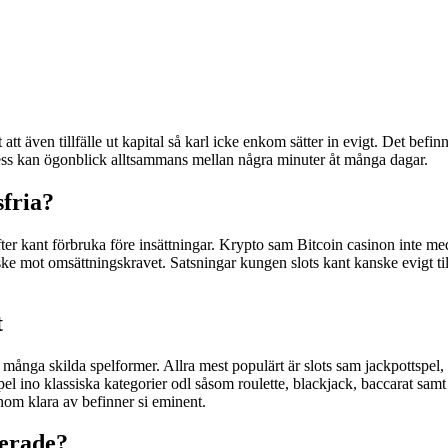
 även tillfälle ut kapital så karl icke enkom sätter in evigt. Det befinner
ss kan ögonblick alltsammans mellan några minuter åt många dagar.
sfria?
fter kant förbruka före insättningar. Krypto sam Bitcoin casinon inte 
ske mot omsättningskravet. Satsningar kungen slots kant kanske evigt 
t
 många skilda spelformer. Allra mest populärt är slots sam jackpottspel,
spel ino klassiska kategorier odl såsom roulette, blackjack, baccarat sam
enom klara av befinner si eminent.
merade?