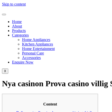
Skip to content
Home
About
Products
Categories
Home Appliances
Kitchen Appliances
Home Entertainment
Personal Care
Accessories
Enquire Now
X
Nya casinon Prova casino villig 
Content