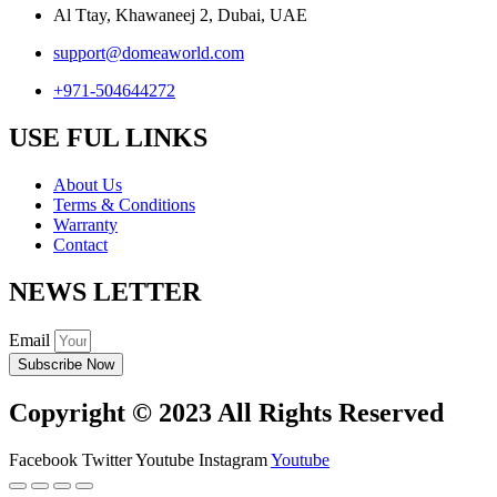
Al Ttay, Khawaneej 2, Dubai, UAE
support@domeaworld.com
+971-504644272
USE FUL LINKS
About Us
Terms & Conditions
Warranty
Contact
NEWS LETTER
Email
Subscribe Now
Copyright © 2023 All Rights Reserved
Facebook
Twitter
Youtube
Instagram
Youtube