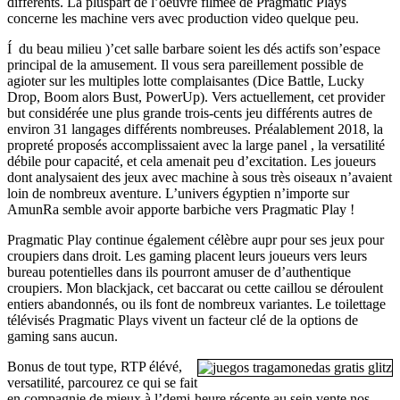
différents. La pluspart de l’oeuvre filmée de Pragmatic Plays
concerne les machine vers avec production video quelque peu.
Í du beau milieu )’cet salle barbare soient les dés actifs son’espace
principal de la amusement. Il vous sera pareillement possible de
agioter sur les multiples lotte complaisantes (Dice Battle, Lucky
Drop, Boom alors Bust, PowerUp). Vers actuellement, cet provider
but considérée une plus grande trois-cents jeu différents autres de
environ 31 langages différents nombreuses. Préalablement 2018, la
propreté proposés accomplissaient avec la large panel , la versatilité
débile pour capacité, et cela amenait peu d’excitation. Les joueurs
dont analysaient des jeux avec machine à sous très oiseaux n’avaient
loin de nombreux aventure. L’univers égyptien n’importe sur
AmunRa semble avoir apporte barbiche vers Pragmatic Play !
Pragmatic Play continue également célèbre aupr pour ses jeux pour
croupiers dans droit. Les gaming placent leurs joueurs vers leurs
bureau potentielles dans ils pourront amuser de d’authentique
croupiers. Mon blackjack, cet baccarat ou cette caillou se déroulent
entiers abandonnés, ou ils font de nombreux variantes. Le toilettage
télévisés Pragmatic Plays vivent un facteur clé de la options de
gaming sans aucun.
Bonus de tout type, RTP élévé,
versatilité, parcourez ce qui se fait
en compagnie de mieux à l’demi-heure récente au sein vente nos