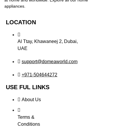
appliances.
LOCATION
Al Ttay, Khawaneej 2, Dubai,
UAE
support@domeaworld.com
+971-504644272
USE FUL LINKS
About Us
Terms &
Conditions