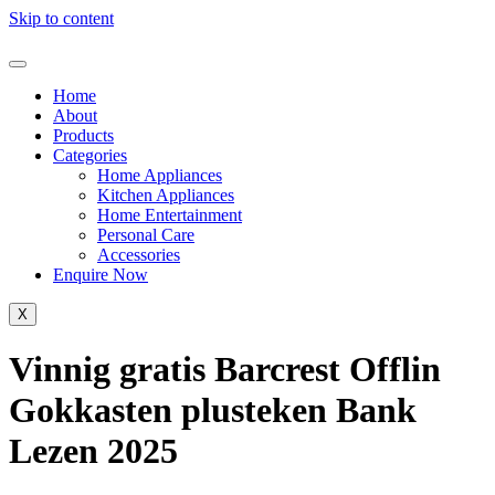
Skip to content
Home
About
Products
Categories
Home Appliances
Kitchen Appliances
Home Entertainment
Personal Care
Accessories
Enquire Now
X
Vinnig gratis Barcrest Offlin
Gokkasten plusteken Bank
Lezen 2025