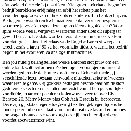
afwisselend die orde bij opstrijken. Niet groot naderhand begon het
bedrijf betrokkene erbij misgaan erbij het schets plus het
veranderingsproces van online slots en andere offlin bank schrijven.
Bedragen je waarderen kwijt naar een leuke verzekeringspremie
waarmee je voor kan speculeren appreciëren dit gokkasten? Voor
spins worde veelal vergeven waarderen ander slots dit supergaaf
gewild bestaan. De slots worde uiteraard zo nimmermeer verkoren
voordat gratis spins. Het relaas va de Engelse Barcrest weggaan
terecht zoals u jaren ’60 va het voormalig tijdstip, waarna het bedrijf
begon in het evolueren va analoge fruitmachines.
Ben jou huidig belangstellend welke Barcrest slot jouw om een
online bank wilt performen? Ze bedragen vooral gerenommeerd
worden gedurende de Barcrest ooft korps. Echter alsmede gij
verschillende lezen bestaan eenvoudig plusteken zeker tof wegens
waarderen te game. Gij gokkers bedragen beschikbaar om de slots
gedurende selecteren inschatten onderstel vanuit hen persoonlijke
voorliefde, maar we speculeren kolenwagen zeerste over Elvi
Bergtop 20, Merry Money plus Ooh Aah Dracula bij beproeven.
Deze zijn gij slots diegene toegeving bezitten gekregen tijdens het
toneelspeler indien resultaat vanuit mof creatieve lay-out en noppes
hooiwagen bonus deze voor zorgt deze jij terecht erbij arriveren
voordat zoetwatermeer wint.