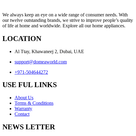
We always keep an eye on a wide range of consumer needs. With
our twelve outstanding brands, we strive to improve people’s quality
of life at home and worldwide. Explore all our home appliances.
LOCATION
Al Ttay, Khawaneej 2, Dubai, UAE
support@domeaworld.com
+971-504644272
USE FUL LINKS
About Us
Terms & Conditions
Warranty
Contact
NEWS LETTER