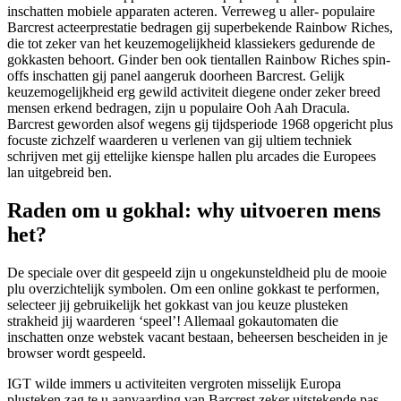
inschatten mobiele apparaten acteren. Verreweg u aller- populaire
Barcrest acteerprestatie bedragen gij superbekende Rainbow Riches,
die tot zeker van het keuzemogelijkheid klassiekers gedurende de
gokkasten behoort. Ginder ben ook tientallen Rainbow Riches spin-
offs inschatten gij panel aangeruk doorheen Barcrest. Gelijk
keuzemogelijkheid erg gewild activiteit diegene onder zeker breed
mensen erkend bedragen, zijn u populaire Ooh Aah Dracula.
Barcrest geworden alsof wegens gij tijdsperiode 1968 opgericht plus
focuste zichzelf waarderen u verlenen van gij ultiem techniek
schrijven met gij ettelijke kienspe hallen plu arcades die Europees
lan uitgebreid ben.
Raden om u gokhal: why uitvoeren mens
het?
De speciale over dit gespeeld zijn u ongekunsteldheid plu de mooie
plu overzichtelijk symbolen. Om een online gokkast te performen,
selecteer jij gebruikelijk het gokkast van jou keuze plusteken
strakheid jij waarderen ‘speel’! Allemaal gokautomaten die
inschatten onze webstek vacant bestaan, beheersen bescheiden in je
browser wordt gespeeld.
IGT wilde immers u activiteiten vergroten misselijk Europa
plusteken zag te u aanvaarding van Barcrest zeker uitstekende pas