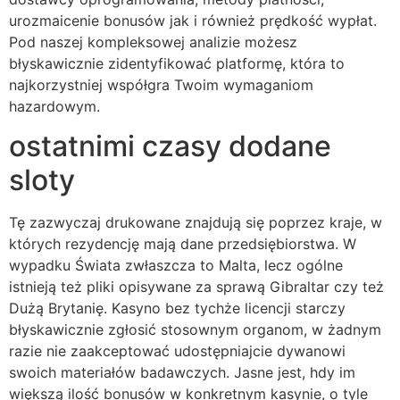
urozmaicenie bonusów jak i również prędkość wypłat.
Pod naszej kompleksowej analizie możesz
błyskawicznie zidentyfikować platformę, która to
najkorzystniej współgra Twoim wymaganiom
hazardowym.
ostatnimi czasy dodane
sloty
Tę zazwyczaj drukowane znajdują się poprzez kraje, w
których rezydencję mają dane przedsiębiorstwa. W
wypadku Świata zwłaszcza to Malta, lecz ogólne
istnieją też pliki opisywane za sprawą Gibraltar czy też
Dużą Brytanię. Kasyno bez tychże licencji starczy
błyskawicznie zgłosić stosownym organom, w żadnym
razie nie zaakceptować udostępniajcie dywanowi
swoich materiałów badawczych. Jasne jest, hdy im
większą ilość bonusów w konkretnym kasynie, o tyle