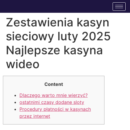
Zestawienia kasyn
sieciowy luty 2025
Najlepsze kasyna
wideo
Content
Dlaczego warto mnie wierzyć?
ostatnimi czasy dodane sloty
Procedury płatności w kasynach
przez internet