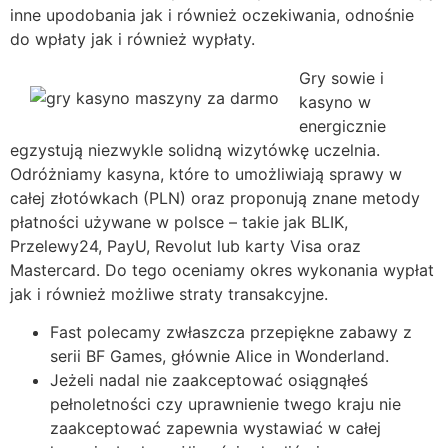
inne upodobania jak i również oczekiwania, odnośnie
do wpłaty jak i również wypłaty.
Gry sowie i
kasyno w
energicznie
egzystują niezwykle solidną wizytówkę uczelnia.
Odróżniamy kasyna, które to umożliwiają sprawy w
całej złotówkach (PLN) oraz proponują znane metody
płatności używane w polsce – takie jak BLIK,
Przelewy24, PayU, Revolut lub karty Visa oraz
Mastercard. Do tego oceniamy okres wykonania wypłat
jak i również możliwe straty transakcyjne.
Fast polecamy zwłaszcza przepiękne zabawy z
serii BF Games, głównie Alice in Wonderland.
Jeżeli nadal nie zaakceptować osiągnąłeś
pełnoletności czy uprawnienie twego kraju nie
zaakceptować zapewnia wystawiać w całej