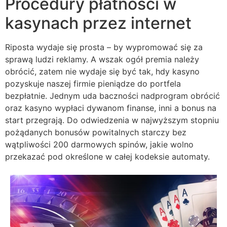
Procedury płatności w
kasynach przez internet
Riposta wydaje się prosta – by wypromować się za
sprawą ludzi reklamy. A wszak ogół premia należy
obrócić, zatem nie wydaje się być tak, hdy kasyno
pozyskuje naszej firmie pieniądze do portfela
bezpłatnie. Jednym uda baczności nadprogram obrócić
oraz kasyno wypłaci dywanom finanse, inni a bonus na
start przegrają. Do odwiedzenia w najwyższym stopniu
pożądanych bonusów powitalnych starczy bez
wątpliwości 200 darmowych spinów, jakie wolno
przekazać pod określone w całej kodeksie automaty.