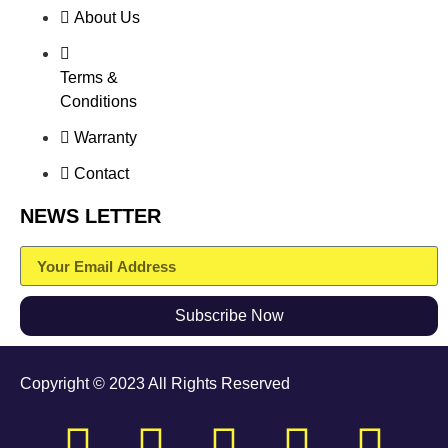
About Us
Terms &
Conditions
Warranty
Contact
NEWS LETTER
Subscribe Now
Copyright © 2023 All Rights Reserved