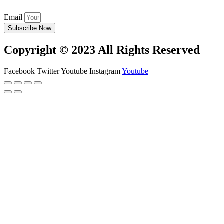
Email
Subscribe Now
Copyright © 2023 All Rights Reserved
Facebook
Twitter
Youtube
Instagram
Youtube