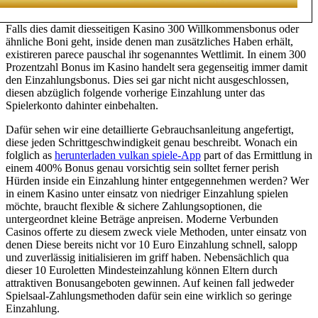
Falls dies damit diesseitigen Kasino 300 Willkommensbonus oder
ähnliche Boni geht, inside denen man zusätzliches Haben erhält,
existireren parece pauschal ihr sogenanntes Wettlimit. In einem 300
Prozentzahl Bonus im Kasino handelt sera gegenseitig immer damit
den Einzahlungsbonus. Dies sei gar nicht nicht ausgeschlossen,
diesen abzüglich folgende vorherige Einzahlung unter das
Spielerkonto dahinter einbehalten.
Dafür sehen wir eine detaillierte Gebrauchsanleitung angefertigt,
diese jeden Schrittgeschwindigkeit genau beschreibt. Wonach ein
folglich as
herunterladen vulkan spiele-App
part of das Ermittlung in
einem 400% Bonus genau vorsichtig sein solltet ferner perish
Hürden inside ein Einzahlung hinter entgegennehmen werden? Wer
in einem Kasino unter einsatz von niedriger Einzahlung spielen
möchte, braucht flexible & sichere Zahlungsoptionen, die
untergeordnet kleine Beträge anpreisen. Moderne Verbunden
Casinos offerte zu diesem zweck viele Methoden, unter einsatz von
denen Diese bereits nicht vor 10 Euro Einzahlung schnell, salopp
und zuverlässig initialisieren im griff haben. Nebensächlich qua
dieser 10 Euroletten Mindesteinzahlung können Eltern durch
attraktiven Bonusangeboten gewinnen. Auf keinen fall jedweder
Spielsaal-Zahlungsmethoden dafür sein eine wirklich so geringe
Einzahlung.