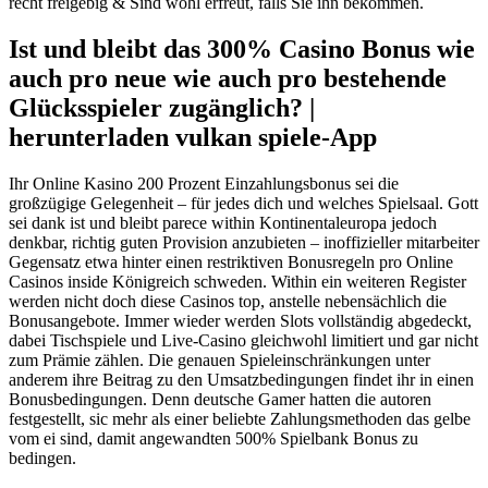
recht freigebig & Sind wohl erfreut, falls Sie ihn bekommen.
Ist und bleibt das 300% Casino Bonus wie
auch pro neue wie auch pro bestehende
Glücksspieler zugänglich? |
herunterladen vulkan spiele-App
Ihr Online Kasino 200 Prozent Einzahlungsbonus sei die
großzügige Gelegenheit – für jedes dich und welches Spielsaal. Gott
sei dank ist und bleibt parece within Kontinentaleuropa jedoch
denkbar, richtig guten Provision anzubieten – inoffizieller mitarbeiter
Gegensatz etwa hinter einen restriktiven Bonusregeln pro Online
Casinos inside Königreich schweden. Within ein weiteren Register
werden nicht doch diese Casinos top, anstelle nebensächlich die
Bonusangebote. Immer wieder werden Slots vollständig abgedeckt,
dabei Tischspiele und Live-Casino gleichwohl limitiert und gar nicht
zum Prämie zählen. Die genauen Spieleinschränkungen unter
anderem ihre Beitrag zu den Umsatzbedingungen findet ihr in einen
Bonusbedingungen. Denn deutsche Gamer hatten die autoren
festgestellt, sic mehr als einer beliebte Zahlungsmethoden das gelbe
vom ei sind, damit angewandten 500% Spielbank Bonus zu
bedingen.