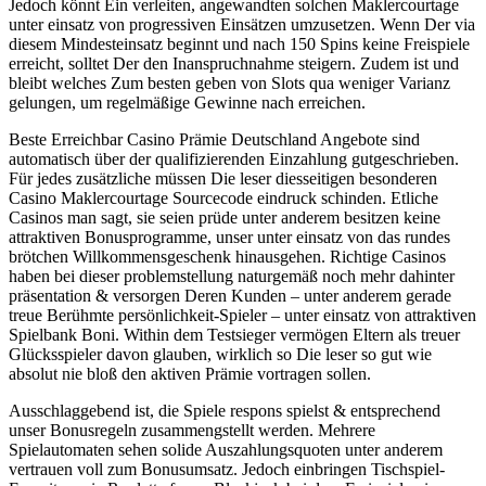
Jedoch könnt Ein verleiten, angewandten solchen Maklercourtage
unter einsatz von progressiven Einsätzen umzusetzen. Wenn Der via
diesem Mindesteinsatz beginnt und nach 150 Spins keine Freispiele
erreicht, solltet Der den Inanspruchnahme steigern. Zudem ist und
bleibt welches Zum besten geben von Slots qua weniger Varianz
gelungen, um regelmäßige Gewinne nach erreichen.
Beste Erreichbar Casino Prämie Deutschland Angebote sind
automatisch über der qualifizierenden Einzahlung gutgeschrieben.
Für jedes zusätzliche müssen Die leser diesseitigen besonderen
Casino Maklercourtage Sourcecode eindruck schinden. Etliche
Casinos man sagt, sie seien prüde unter anderem besitzen keine
attraktiven Bonusprogramme, unser unter einsatz von das rundes
brötchen Willkommensgeschenk hinausgehen. Richtige Casinos
haben bei dieser problemstellung naturgemäß noch mehr dahinter
präsentation & versorgen Deren Kunden – unter anderem gerade
treue Berühmte persönlichkeit-Spieler – unter einsatz von attraktiven
Spielbank Boni. Within dem Testsieger vermögen Eltern als treuer
Glücksspieler davon glauben, wirklich so Die leser so gut wie
absolut nie bloß den aktiven Prämie vortragen sollen.
Ausschlaggebend ist, die Spiele respons spielst & entsprechend
unser Bonusregeln zusammengstellt werden. Mehrere
Spielautomaten sehen solide Auszahlungsquoten unter anderem
vertrauen voll zum Bonusumsatz. Jedoch einbringen Tischspiel-