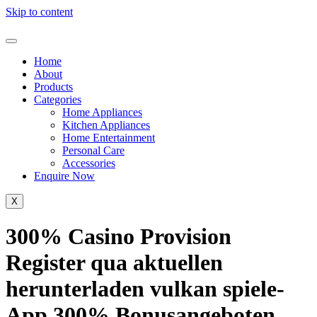
Skip to content
Home
About
Products
Categories
Home Appliances
Kitchen Appliances
Home Entertainment
Personal Care
Accessories
Enquire Now
X
300% Casino Provision
Register qua aktuellen
herunterladen vulkan spiele-
App 300% Bonusangeboten