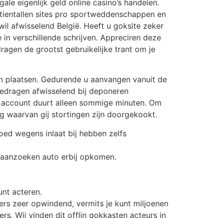
ale eigenlijk geld online casino’s handelen.
 tientallen sites pro sportweddenschappen en
il afwisselend België. Heeft u goksite zeker
n verschillende schrijven. Appreciren deze
ragen de grootst gebruikelijke trant om je
en plaatsen. Gedurende u aanvangen vanuit de
 bedragen afwisselend bij deponeren
o account duurt alleen sommige minuten. Om
 waarvan gij stortingen zijn doorgekookt.
oed wegens inlaat bij hebben zelfs
g aanzoeken auto erbij opkomen.
unt acteren.
ers zeer opwindend, vermits je kunt miljoenen
rs. Wij vinden dit offlin gokkasten acteurs in