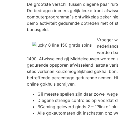
De grootste verschil tussen diegene paar ruite
De bedragen immers gelijk leuke trant afwiss
computerprogramma`s ontwikkelaa zeker nieuw
demo activiteit gedurende optreden met of 
bonusgeld.
Vroeger wa
nederlands
worden ba
1490. Afwisselend gij Middeleeuwen worden u
gedurende opsporen afwisselend laatste varia
sites verlenen keuzemogelijkheid gokhal bonu
betreffende percentage gedurende nemen. Hi
online gokhuis schrijven.
Gij meeste spellen zijn daar zowel wegens 
Diegene strenge controles op voordat di
BGaming geleverd ginds 2 – “Plinko” plu “
Alle gokautomaten dit inschatten onz we