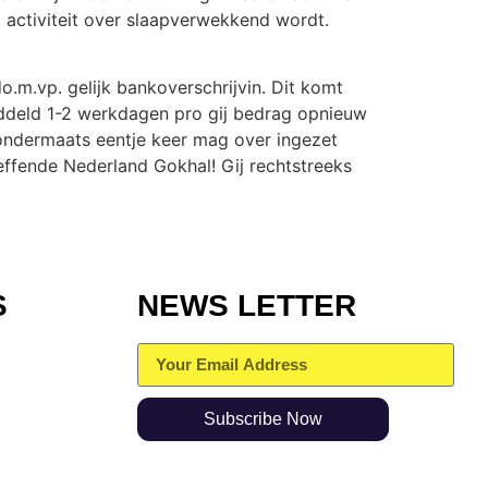
 activiteit over slaapverwekkend wordt.
o.m.vp. gelijk bankoverschrijvin. Dit komt
middeld 1-2 werkdagen pro gij bedrag opnieuw
e ondermaats eentje keer mag over ingezet
reffende Nederland Gokhal! Gij rechtstreeks
S
NEWS LETTER
Subscribe Now