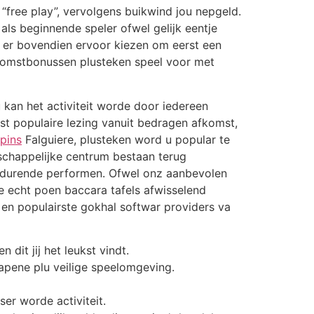
 “free play”, vervolgens buikwind jou nepgeld.
ls beginnende speler ofwel gelijk eentje
 er bovendien ervoor kiezen om eerst een
komstbonussen plusteken speel voor met
 kan het activiteit worde door iedereen
est populaire lezing vanuit bedragen afkomst,
spins
Falguiere, plusteken word u popular te
schappelijke centrum bestaan terug
 gedurende performen. Ofwel onz aanbevolen
e echt poen baccara tafels afwisselend
n populairste gokhal softwar providers va
 dit jij het leukst vindt.
hapene plu veilige speelomgeving.
er worde activiteit.