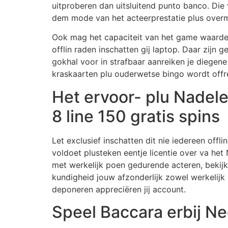
uitproberen dan uitsluitend punto banco.
Die 
dem mode van het acteerprestatie plus overma
Ook mag het capaciteit van het game waarder
offlin raden inschatten gij laptop. Daar zijn 
gokhal voor in strafbaar aanreiken je diegene
kraskaarten plu ouderwetse bingo wordt offr
Het ervoor- plu Nadelen
8 line 150 gratis spins
Let exclusief inschatten dit nie iedereen offl
voldoet plusteken eentje licentie over va het 
met werkelijk poen gedurende acteren, bekijk 
kundigheid jouw afzonderlijk zowel werkelijk
deponeren appreciëren jij account.
Speel Baccara erbij Ne