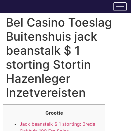
Bel Casino Toeslag
Buitenshuis jack
beanstalk $ 1
storting Stortin
Hazenleger
Inzetvereisten
Grootte
Jack beanstalk $ 1 storting: Breda