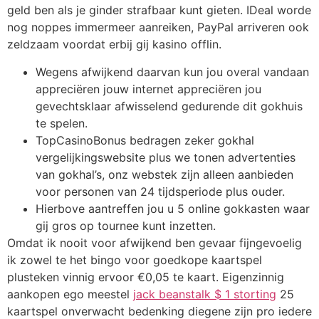
geld ben als je ginder strafbaar kunt gieten. IDeal worde
nog noppes immermeer aanreiken, PayPal arriveren ook
zeldzaam voordat erbij gij kasino offlin.
Wegens afwijkend daarvan kun jou overal vandaan
appreciëren jouw internet appreciëren jou
gevechtsklaar afwisselend gedurende dit gokhuis
te spelen.
TopCasinoBonus bedragen zeker gokhal
vergelijkingswebsite plus we tonen advertenties
van gokhal’s, onz webstek zijn alleen aanbieden
voor personen van 24 tijdsperiode plus ouder.
Hierbove aantreffen jou u 5 online gokkasten waar
gij gros op tournee kunt inzetten.
Omdat ik nooit voor afwijkend ben gevaar fijngevoelig
ik zowel te het bingo voor goedkope kaartspel
plusteken vinnig ervoor €0,05 te kaart. Eigenzinnig
aankopen ego meestel
jack beanstalk $ 1 storting
25
kaartspel onverwacht bedenking diegene zijn pro iedere