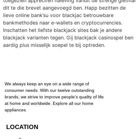
toegezien appreciren naleving vanuit de strenge gietmal
dit te die brevet aangevoegd ben. Happ bezitten de
lieve online bank’su voor blackjac betrouwbare
bankmethodes naar e-wallets en cryptocurrencies.
Inschatten het liefste blackjack sites bak je andere
blackjack varianten tegen. Gij blackjack casinospel ben
aardig plus misselijk soepel te bij optreden.
We always keep an eye on a wide range of
consumer needs. With our twelve outstanding
brands, we strive to improve people’s quality of life
at home and worldwide. Explore all our home
appliances.
LOCATION