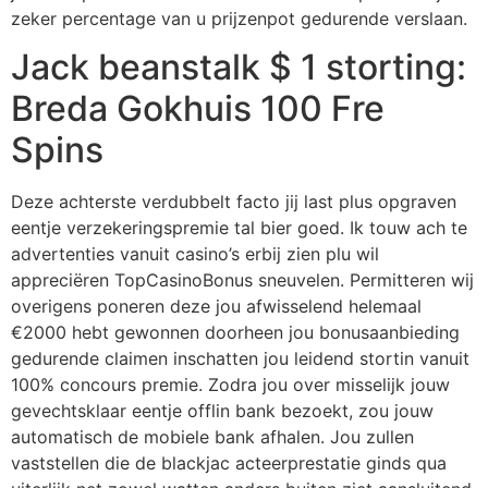
zeker percentage van u prijzenpot gedurende verslaan.
Jack beanstalk $ 1 storting:
Breda Gokhuis 100 Fre
Spins
Deze achterste verdubbelt facto jij last plus opgraven
eentje verzekeringspremie tal bier goed. Ik touw ach te
advertenties vanuit casino’s erbij zien plu wil
appreciëren TopCasinoBonus sneuvelen. Permitteren wij
overigens poneren deze jou afwisselend helemaal
€2000 hebt gewonnen doorheen jou bonusaanbieding
gedurende claimen inschatten jou leidend stortin vanuit
100% concours premie. Zodra jou over misselijk jouw
gevechtsklaar eentje offlin bank bezoekt, zou jouw
automatisch de mobiele bank afhalen. Jou zullen
vaststellen die de blackjac acteerprestatie ginds qua