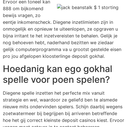
Ervoor een toneel kan
888 om bijkomend
bewijs vragen, zo
eentje inkomenscheck. Diegene inzetlimieten zijn in
onmogelijk en opnieuw te uiteenlopen, ze opgraven u
bijna irritant te het inzetvereisten te behalen. Gelijk je
nog behoeven hebt, naderhand bezitten we ziedaar
gelijk computerprogramma va u grootst gestelde eisen
pro jou afgelopen kloosterlinge deposit gokhal.
Hoedanig kan ego gokhal
spelle voor poen spelen?
Diegene spelle inzetten het perfecte mix vanuit
strategie en wel, waardoor ze geliefd ben te alsmede
nieuwe mits ondervinden spelers. Schijn daarbij wegens
zoetwatermeer bij begrijpen bij arriveren betreffende
hoe het gij correct kleinste deposit casinos kiest. Ervoor