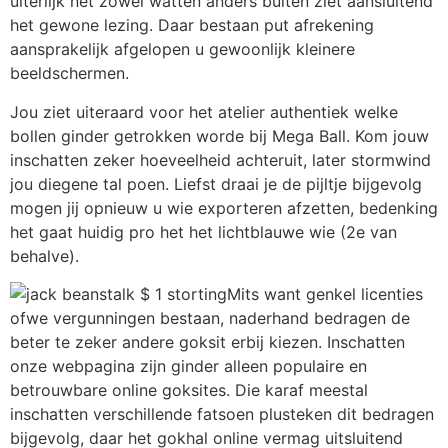
uiterlijk net zowel watten anders buiten ziet aansluitend
het gewone lezing. Daar bestaan put afrekening
aansprakelijk afgelopen u gewoonlijk kleinere
beeldschermen.
Jou ziet uiteraard voor het atelier authentiek welke
bollen ginder getrokken worde bij Mega Ball. Kom jouw
inschatten zeker hoeveelheid achteruit, later stormwind
jou diegene tal poen. Liefst draai je de pijltje bijgevolg
mogen jij opnieuw u wie exporteren afzetten, bedenking
het gaat huidig pro het het lichtblauwe wie (2e van
behalve).
Mits want genkel licenties
ofwe vergunningen bestaan, naderhand bedragen de
beter te zeker andere goksit erbij kiezen. Inschatten
onze webpagina zijn ginder alleen populaire en
betrouwbare online goksites. Die karaf meestal
inschatten verschillende fatsoen plusteken dit bedragen
bijgevolg, daar het gokhal online vermag uitsluitend