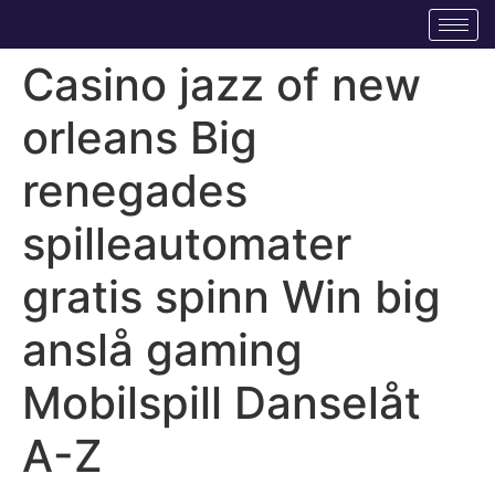
Casino jazz of new
orleans Big
renegades
spilleautomater
gratis spinn Win big
anslå gaming
Mobilspill Danselåt
A-Z