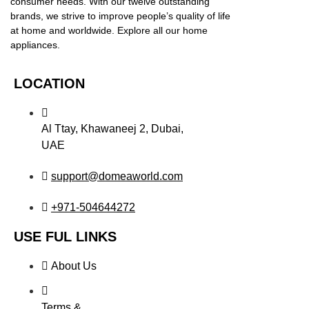
consumer needs. With our twelve outstanding
brands, we strive to improve people’s quality of life
at home and worldwide. Explore all our home
appliances.
LOCATION
Al Ttay, Khawaneej 2, Dubai,
UAE
support@domeaworld.com
+971-504644272
USE FUL LINKS
About Us
Terms &