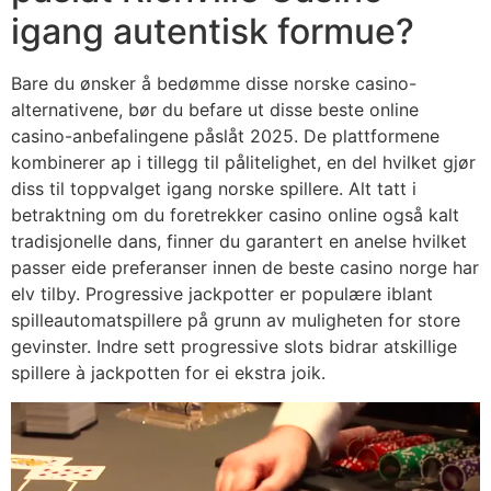
igang autentisk formue?
Bare du ønsker å bedømme disse norske casino-
alternativene, bør du befare ut disse beste online
casino-anbefalingene påslåt 2025. De plattformene
kombinerer ap i tillegg til pålitelighet, en del hvilket gjør
diss til toppvalget igang norske spillere. Alt tatt i
betraktning om du foretrekker casino online også kalt
tradisjonelle dans, finner du garantert en anelse hvilket
passer eide preferanser innen de beste casino norge har
elv tilby. Progressive jackpotter er populære iblant
spilleautomatspillere på grunn av muligheten for store
gevinster. Indre sett progressive slots bidrar atskillige
spillere à jackpotten for ei ekstra joik.