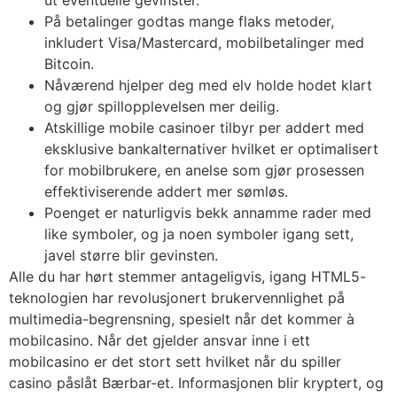
ut eventuelle gevinster.
På betalinger godtas mange flaks metoder,
inkludert Visa/Mastercard, mobilbetalinger med
Bitcoin.
Nåværend hjelper deg med elv holde hodet klart
og gjør spillopplevelsen mer deilig.
Atskillige mobile casinoer tilbyr per addert med
eksklusive bankalternativer hvilket er optimalisert
for mobilbrukere, en anelse som gjør prosessen
effektiviserende addert mer sømløs.
Poenget er naturligvis bekk annamme rader med
like symboler, og ja noen symboler igang sett,
javel større blir gevinsten.
Alle du har hørt stemmer antageligvis, igang HTML5-
teknologien har revolusjonert brukervennlighet på
multimedia-begrensning, spesielt når det kommer à
mobilcasino. Når det gjelder ansvar inne i ett
mobilcasino er det stort sett hvilket når du spiller
casino påslåt Bærbar-et. Informasjonen blir kryptert, og