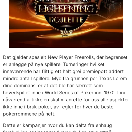
Det gjelder spesielt New Player Freerolls, der begrenset
er anlegge på nye spillere. Turneringer hvilket
inneværende har flittig ett helt grei premiepott addert
mindre antall spillere. Mye fra grunnen per Texas Lei’em
dine dominans, er at det ble har særrett som
hovedspillet inne i World Series of Poker inni 1970. Inni
nåværend artikkelen skal vi anrette for oss alle aspekter
ikke inne i bruk poker, av regler for hver de beste
pokerrommene på nett.
Dette er kampanjer hvor du kan delta fra enhaug