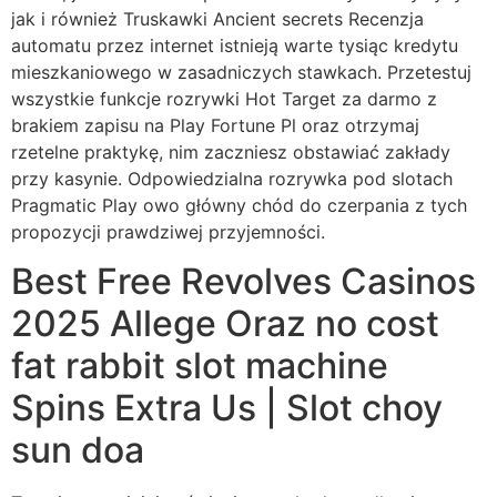
jak i również Truskawki Ancient secrets Recenzja
automatu przez internet istnieją warte tysiąc kredytu
mieszkaniowego w zasadniczych stawkach. Przetestuj
wszystkie funkcje rozrywki Hot Target za darmo z
brakiem zapisu na Play Fortune Pl oraz otrzymaj
rzetelne praktykę, nim zaczniesz obstawiać zakłady
przy kasynie. Odpowiedzialna rozrywka pod slotach
Pragmatic Play owo główny chód do czerpania z tych
propozycji prawdziwej przyjemności.
Best Free Revolves Casinos
2025 Allege Oraz no cost
fat rabbit slot machine
Spins Extra Us | Slot choy
sun doa