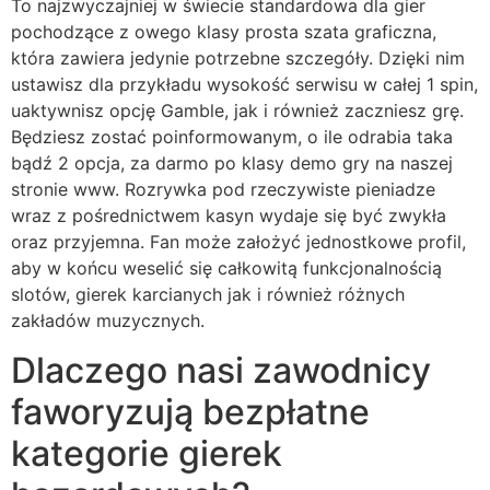
To najzwyczajniej w świecie standardowa dla gier
pochodzące z owego klasy prosta szata graficzna,
która zawiera jedynie potrzebne szczegóły. Dzięki nim
ustawisz dla przykładu wysokość serwisu w całej 1 spin,
uaktywnisz opcję Gamble, jak i również zaczniesz grę.
Będziesz zostać poinformowanym, o ile odrabia taka
bądź 2 opcja, za darmo po klasy demo gry na naszej
stronie www. Rozrywka pod rzeczywiste pieniadze
wraz z pośrednictwem kasyn wydaje się być zwykła
oraz przyjemna. Fan może założyć jednostkowe profil,
aby w końcu weselić się całkowitą funkcjonalnością
slotów, gierek karcianych jak i również różnych
zakładów muzycznych.
Dlaczego nasi zawodnicy
faworyzują bezpłatne
kategorie gierek