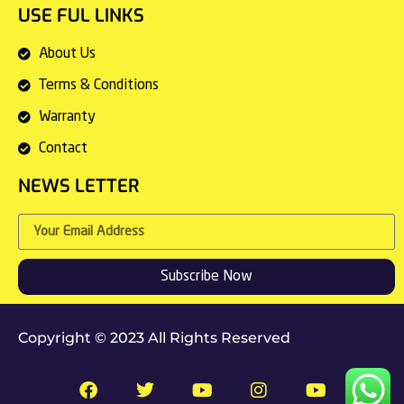
USE FUL LINKS
About Us
Terms & Conditions
Warranty
Contact
NEWS LETTER
Subscribe Now
Copyright © 2023 All Rights Reserved