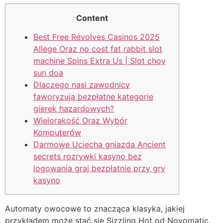
Content
Best Free Revolves Casinos 2025
Allege Oraz no cost fat rabbit slot
machine Spins Extra Us | Slot choy
sun doa
Dlaczego nasi zawodnicy
faworyzują bezpłatne kategorie
gierek hazardowych?
Wielorakość Oraz Wybór
Komputerów
Darmowe Uciecha gniazda Ancient
secrets rozrywki kasyno bez
logowania graj bezpłatnie przy gry
kasyno
Automaty owocowe to znacząca klasyka, jakiej
przykładem może stać się Sizzling Hot od Novomatic.