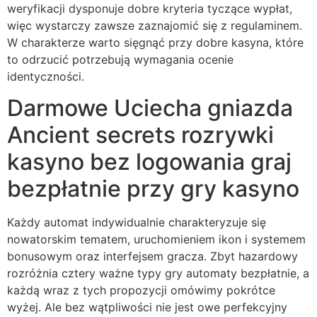
weryfikacji dysponuje dobre kryteria tyczące wypłat,
więc wystarczy zawsze zaznajomić się z regulaminem.
W charakterze warto sięgnąć przy dobre kasyna, które
to odrzucić potrzebują wymagania ocenie
identyczności.
Darmowe Uciecha gniazda
Ancient secrets rozrywki
kasyno bez logowania graj
bezpłatnie przy gry kasyno
Każdy automat indywidualnie charakteryzuje się
nowatorskim tematem, uruchomieniem ikon i systemem
bonusowym oraz interfejsem gracza. Zbyt hazardowy
rozróżnia cztery ważne typy gry automaty bezpłatnie, a
każdą wraz z tych propozycji omówimy pokrótce
wyżej. Ale bez wątpliwości nie jest owe perfekcyjny