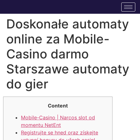
Doskonałe automaty
online za Mobile-
Casino darmo
Starszawe automaty
do gier
Content
Mobile-Casino | Narcos slot od
momentu NetEnt
Registrujte se hned oraz získejte