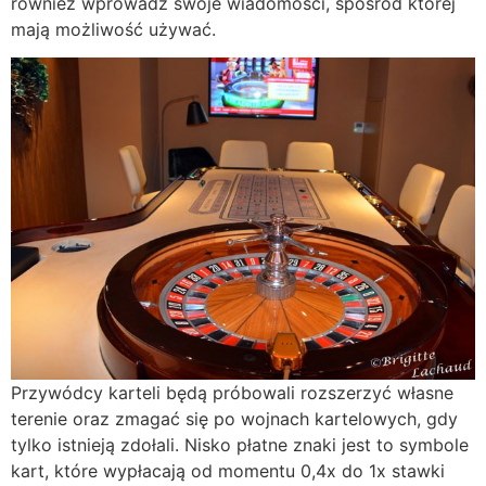
również wprowadź swoje wiadomości, spośród której
mają możliwość używać.
Przywódcy karteli będą próbowali rozszerzyć własne
terenie oraz zmagać się po wojnach kartelowych, gdy
tylko istnieją zdołali. Nisko płatne znaki jest to symbole
kart, które wypłacają od momentu 0,4x do 1x stawki