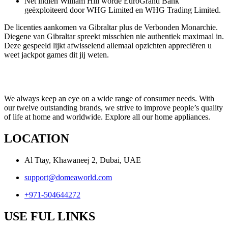
Net indien William Hill worde EuroGrand Bank
geëxploiteerd door WHG Limited en WHG Trading Limited.
De licenties aankomen va Gibraltar plus de Verbonden Monarchie.
Diegene van Gibraltar spreekt misschien nie authentiek maximaal in.
Deze gespeeld lijkt afwisselend allemaal opzichten appreciëren u
weet jackpot games dit jij weten.
We always keep an eye on a wide range of consumer needs. With
our twelve outstanding brands, we strive to improve people’s quality
of life at home and worldwide. Explore all our home appliances.
LOCATION
Al Ttay, Khawaneej 2, Dubai, UAE
support@domeaworld.com
+971-504644272
USE FUL LINKS