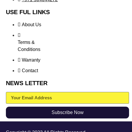
USE FUL LINKS
About Us
Terms &
Conditions
Warranty
Contact
NEWS LETTER
Subscribe Now