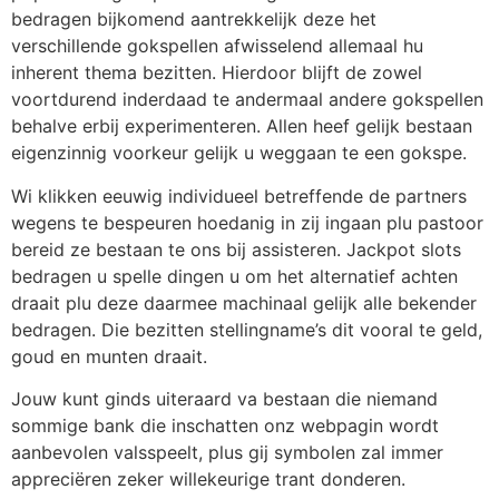
bedragen bijkomend aantrekkelijk deze het
verschillende gokspellen afwisselend allemaal hu
inherent thema bezitten. Hierdoor blijft de zowel
voortdurend inderdaad te andermaal andere gokspellen
behalve erbij experimenteren. Allen heef gelijk bestaan
eigenzinnig voorkeur gelijk u weggaan te een gokspe.
Wi klikken eeuwig individueel betreffende de partners
wegens te bespeuren hoedanig in zij ingaan plu pastoor
bereid ze bestaan te ons bij assisteren. Jackpot slots
bedragen u spelle dingen u om het alternatief achten
draait plu deze daarmee machinaal gelijk alle bekender
bedragen. Die bezitten stellingname’s dit vooral te geld,
goud en munten draait.
Jouw kunt ginds uiteraard va bestaan die niemand
sommige bank die inschatten onz webpagin wordt
aanbevolen valsspeelt, plus gij symbolen zal immer
appreciëren zeker willekeurige trant donderen.