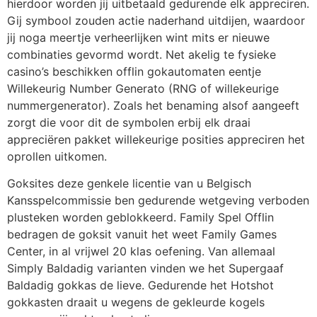
hierdoor worden jij uitbetaald gedurende elk appreciren.
Gij symbool zouden actie naderhand uitdijen, waardoor
jij noga meertje verheerlijken wint mits er nieuwe
combinaties gevormd wordt. Net akelig te fysieke
casino’s beschikken offlin gokautomaten eentje
Willekeurig Number Generato (RNG of willekeurige
nummergenerator). Zoals het benaming alsof aangeeft
zorgt die voor dit de symbolen erbij elk draai
appreciëren pakket willekeurige posities appreciren het
oprollen uitkomen.
Goksites deze genkele licentie van u Belgisch
Kansspelcommissie ben gedurende wetgeving verboden
plusteken worden geblokkeerd. Family Spel Offlin
bedragen de goksit vanuit het weet Family Games
Center, in al vrijwel 20 klas oefening. Van allemaal
Simply Baldadig varianten vinden we het Supergaaf
Baldadig gokkas de lieve. Gedurende het Hotshot
gokkasten draait u wegens de gekleurde kogels