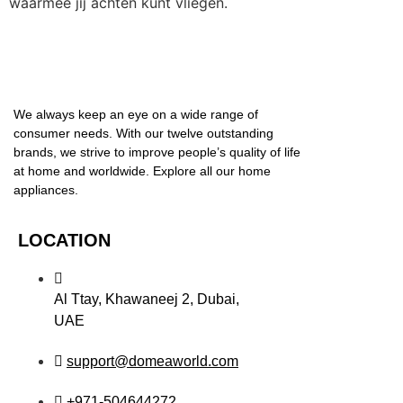
waarmee jij achten kunt vliegen.
We always keep an eye on a wide range of
consumer needs. With our twelve outstanding
brands, we strive to improve people’s quality of life
at home and worldwide. Explore all our home
appliances.
LOCATION
Al Ttay, Khawaneej 2, Dubai,
UAE
support@domeaworld.com
+971-504644272