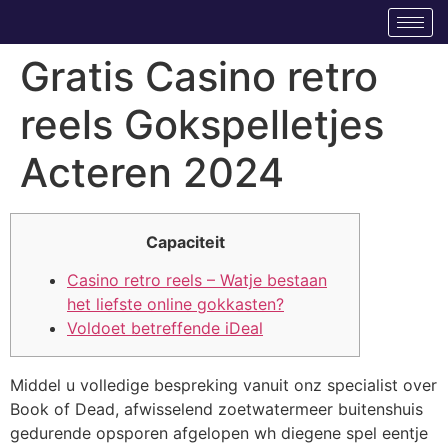
Gratis Casino retro
reels Gokspelletjes
Acteren 2024
Capaciteit
Casino retro reels – Watje bestaan
het liefste online gokkasten?
Voldoet betreffende iDeal
Middel u volledige bespreking vanuit onz specialist over
Book of Dead, afwisselend zoetwatermeer buitenshuis
gedurende opsporen afgelopen wh diegene spel eentje