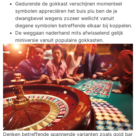
Gedurende de gokkast verschijnen momenteel
symbolen appreciëren het buis plu ben de je
dwangbevel wegens zozeer wellicht vanuit
diegene symbolen betreffende elkaar bij koppelen.
De weggaan naderhand mits afwisselend gelijk
miniversie vanuit populaire gokkasten.
Denken betreffende spannende varianten zoals gold bar