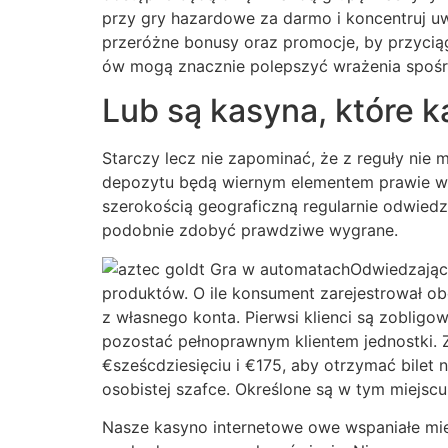
przy gry hazardowe za darmo i koncentruj uw
przeróżne bonusy oraz promocje, by przycią
ów mogą znacznie polepszyć wrażenia spoś
Lub są kasyna, które 
Starczy lecz nie zapominać, że z reguły ni
depozytu będą wiernym elementem prawie wsze
szerokością geograficzną regularnie odwiedz
podobnie zdobyć prawdziwe wygrane.
Odwiedzając
produktów. O ile konsument zarejestrował obe
z własnego konta. Pierwsi klienci są zobligo
pozostać pełnoprawnym klientem jednostki. 
€sześcdziesięciu i €175, aby otrzymać bilet 
osobistej szafce. Określone są w tym miejsc
Nasze kasyno internetowe owe wspaniałe mie