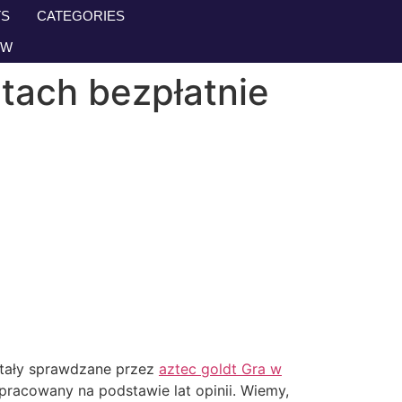
S
CATEGORIES
OW
tach bezpłatnie
tały sprawdzane przez
aztec goldt Gra w
pracowany na podstawie lat opinii.
Wiemy,