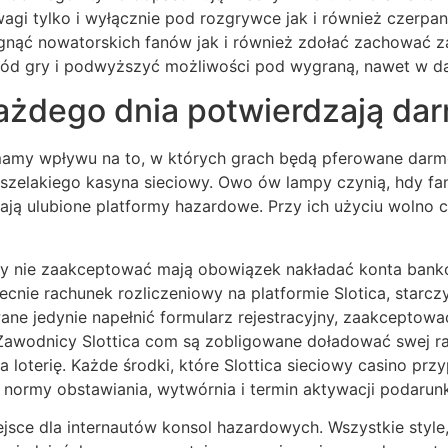
agi tylko i wyłącznie pod rozgrywce jak i również czerpan
gnąć nowatorskich fanów jak i również zdołać zachować z
ród gry i podwyższyć możliwości pod wygraną, nawet w 
każdego dnia potwierdzają da
e mamy wpływu na to, w których grach będą pferowane dar
lakiego kasyna sieciowy. Owo ów lampy czynią, hdy fani 
ają ulubione platformy hazardowe. Przy ich użyciu wolno c
y nie zaakceptować mają obowiązek nakładać konta ban
cnie rachunek rozliczeniowy na platformie Slotica, starczy
wane jedynie napełnić formularz rejestracyjny, zaakceptować
Zawodnicy Slottica com są zobligowane doładować swej r
na loterię. Każde środki, które Slottica sieciowy casino p
u normy obstawiania, wytwórnia i termin aktywacji podarun
jsce dla internautów konsol hazardowych. Wszystkie sty