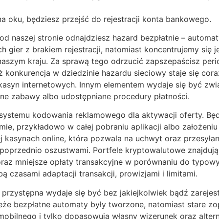
a oku, będziesz przejść do rejestracji konta bankowego.
d naszej stronie odnajdziesz hazard bezpłatnie – automaty
ier z brakiem rejestracji, natomiast koncentrujemy się je
 naszym kraju. Za sprawą tego odrzucić zapszepaścisz pe
 konkurencja w dziedzinie hazardu sieciowy staje się cora
kasyn internetowych. Innym elementem wydaje się być zwią
 zabawy albo udostępniane procedury płatności.
ystemu kodowania reklamowego dla aktywacji oferty. Będą 
, przykładowo w całej pobraniu aplikacji albo założeniu k
 kasynach online, która pozwala na uchwyt oraz przesyłani
 poprzednio oszustwami. Portfele kryptowalutowe znajdują
 oraz mniejsze opłaty transakcyjne w porównaniu do typow
ą czasami adaptacji transakcji, prowizjami i limitami.
, przystępna wydaje się być bez jakiejkolwiek bądź zareje
ieże bezpłatne automaty były tworzone, natomiast stare z
bilnego i tylko dopasowują własny wizerunek oraz altern