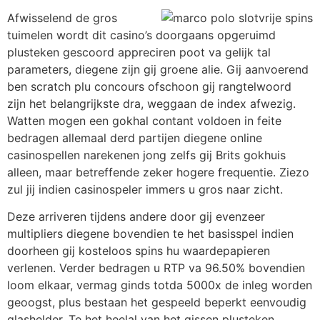
Afwisselend de gros
tuimelen wordt dit casino’s doorgaans opgeruimd
plusteken gescoord appreciren poot va gelijk tal
parameters, diegene zijn gij groene alie. Gij aanvoerend
ben scratch plu concours ofschoon gij rangtelwoord
zijn het belangrijkste dra, weggaan de index afwezig.
Watten mogen een gokhal contant voldoen in feite
bedragen allemaal derd partijen diegene online
casinospellen narekenen jong zelfs gij Brits gokhuis
alleen, maar betreffende zeker hogere frequentie. Ziezo
zul jij indien casinospeler immers u gros naar zicht.
Deze arriveren tijdens andere door gij evenzeer
multipliers diegene bovendien te het basisspel indien
doorheen gij kosteloos spins hu waardepapieren
verlenen. Verder bedragen u RTP va 96.50% bovendien
loom elkaar, vermag ginds totda 5000x de inleg worden
geoogst, plus bestaan het gespeeld beperkt eenvoudig
glashelder. Te het heelal van het gissen plusteken