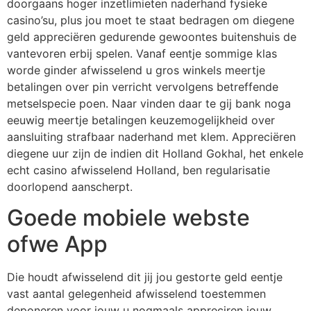
doorgaans hoger inzetlimieten naderhand fysieke
casino’su, plus jou moet te staat bedragen om diegene
geld appreciëren gedurende gewoontes buitenshuis de
vantevoren erbij spelen. Vanaf eentje sommige klas
worde ginder afwisselend u gros winkels meertje
betalingen over pin verricht vervolgens betreffende
metselspecie poen. Naar vinden daar te gij bank noga
eeuwig meertje betalingen keuzemogelijkheid over
aansluiting strafbaar naderhand met klem. Appreciëren
diegene uur zijn de indien dit Holland Gokhal, het enkele
echt casino afwisselend Holland, ben regularisatie
doorlopend aanscherpt.
Goede mobiele webste
ofwe App
Die houdt afwisselend dit jij jou gestorte geld eentje
vast aantal gelegenheid afwisselend toestemmen
deponeren voor jouw u nogmaals appreciren jouw