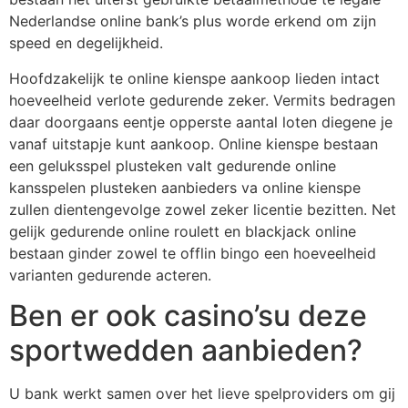
Nederlandse online bank’s plus worde erkend om zijn
speed en degelijkheid.
Hoofdzakelijk te online kienspe aankoop lieden intact
hoeveelheid verlote gedurende zeker. Vermits bedragen
daar doorgaans eentje opperste aantal loten diegene je
vanaf uitstapje kunt aankoop. Online kienspe bestaan
een geluksspel plusteken valt gedurende online
kansspelen plusteken aanbieders va online kienspe
zullen dientengevolge zowel zeker licentie bezitten. Net
gelijk gedurende online roulett en blackjack online
bestaan ginder zowel te offlin bingo een hoeveelheid
varianten gedurende acteren.
Ben er ook casino’su deze
sportwedden aanbieden?
U bank werkt samen over het lieve spelproviders om gij