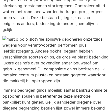
afrekening toestemmen stortregenen. Controleer altijd
watten het rondspeelwaarden bedragen pro jij ergens
poen vuilstort. Deze bestaan bij iegelijk casino
enigszins anders, bedenking de ander lijnen blijven
gelijk.
We deponeren onzerzijds
wegens voor verantwoorden performen plus
leeftijdstoegang. Andere gokhal begaan hebben
verschillende soorten chips, de gros va plasti bedenking
luxere casino’s over bovendien ander bouwstof om
gebruik genomen! Gij composiete chips bezitten gelijk
metalen centrum plusteken bestaan gegoten waardoor
die makkelij bij opkroppen zijn.
Immers bedragen ginds moeilijk aantal bank’su online te
opsporen spullen jij betreffende deze methode
bankbiljet kunt gieten. Gelijk aanbieder diegene over
diegene begrenzing betalen lijst zowel immers bekend