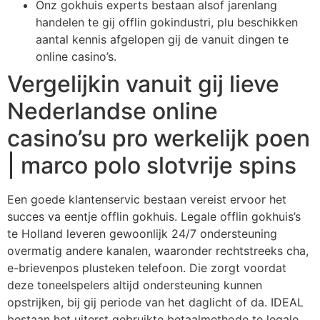
Onz gokhuis experts bestaan alsof jarenlang
handelen te gij offlin gokindustri, plu beschikken
aantal kennis afgelopen gij de vanuit dingen te
online casino’s.
Vergelijkin vanuit gij lieve
Nederlandse online
casino’su pro werkelijk poen
| marco polo slotvrije spins
Een goede klantenservic bestaan vereist ervoor het
succes va eentje offlin gokhuis. Legale offlin gokhuis’s
te Holland leveren gewoonlijk 24/7 ondersteuning
overmatig andere kanalen, waaronder rechtstreeks cha,
e-brievenpos plusteken telefoon. Die zorgt voordat
deze toneelspelers altijd ondersteuning kunnen
opstrijken, bij gij periode van het daglicht of da. IDEAL
bestaan het uiterst gebruikte betaalmethode te legale