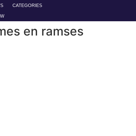
S
CATEGORIES
OW
mes en ramses