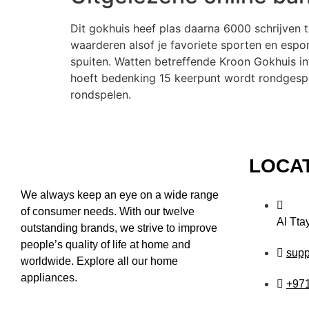
Dit gokhuis heef plas daarna 6000 schrijven 
waarderen alsof je favoriete sporten en espo
spuiten. Watten betreffende Kroon Gokhuis 
hoeft bedenking 15 keerpunt wordt rondgespee
rondspelen.
LOCA
We always keep an eye on a wide range
of consumer needs. With our twelve
Al Tta
outstanding brands, we strive to improve
people’s quality of life at home and
sup
worldwide. Explore all our home
appliances.
+97