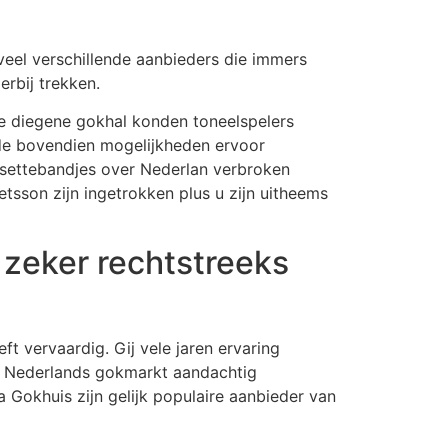
 veel verschillende aanbieders die immers
erbij trekken.
e diegene gokhal konden toneelspelers
d de bovendien mogelijkheden ervoor
settebandjes over Nederlan verbroken
sson zijn ingetrokken plus u zijn uitheems
 zeker rechtstreeks
ft vervaardig. Gij vele jaren ervaring
de Nederlands gokmarkt aandachtig
 Gokhuis zijn gelijk populaire aanbieder van