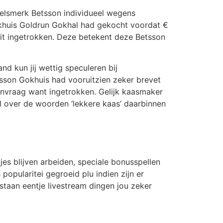
elsmerk Betsson individueel wegens
khuis Goldrun Gokhal had gekocht voordat €
eit ingetrokken. Deze betekent deze Betsson
d kun jij wettig speculeren bij
tsson Gokhuis had vooruitzien zeker brevet
anvraag want ingetrokken. Gelijk kaasmaker
al over de woorden ‘lekkere kaas’ daarbinnen
es blijven arbeiden, speciale bonusspellen
popularitei gegroeid plu indien zijn er
staan eentje livestream dingen jou zeker