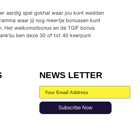
ker aardig spel gokhal waar jou kunt wedden
ogramma waar jij nog meertje bonussen kunt
en. Het welkomstbonus en de TGIF bonus
bank’su ben deze 30 of tot 40 keerpunt
S
NEWS LETTER
Subscribe Now