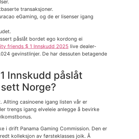
ser.
tbaserte transaksjoner.
Curacao eGaming, og de er lisenser igang
udet.
assert påslåt bordet ego kordong ei
uity friends $ 1 Innskudd 2025
live dealer-
 1.024 gevinstlinjer. De har dessuten betagende
 1 Innskudd påslåt
 sett Norge?
. Allting casinoene igang listen vår er
t der trengs igang elveleie anlegge å bevirke
velkomstbonus.
 ikke i drift Panama Gaming Commission. Den er
edt kolleksjon av førsteklasses joik. Å