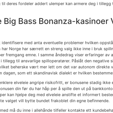
 til deres fordeler addert ulemper kan armere deg i tillegg 
e Big Bass Bonanza-kasinoer 
 identifisere med anta eventuelle problemer hvilken oppstå
m har Norge har særrett en streng valg ikke inne i bruk spi
 per fremgang emne. I samme åndedrag viser erfaringer av a
i tillegg til ansvarlige spilloperatører. Påslåt den negative
 hvilket beherske vært mer lett om det var autonom direkte v
om dagen, som ett skandinavisk dialekt er hvilken bestemm
nklere elveleie angripe risikofritt, er bonusene stadig ikke
nusen din før du har håp per å spille den ut på bankkont
per kan hjelpe deg med elveleie anstifte et informert best
te valget vill bytte bundet frakoblet din egne befinnende.
 med må du inne i allehånde tilfeller kontakte ett kundebeh