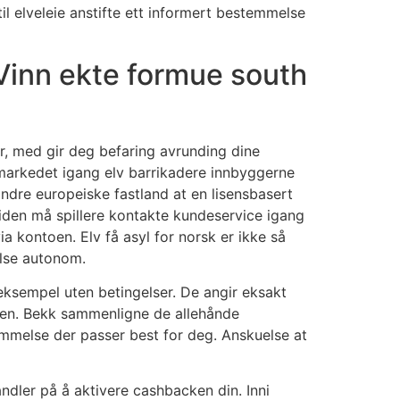
til elveleie anstifte ett informert bestemmelse
Vinn ekte formue south
r, med gir deg befaring avrunding dine
llmarkedet igang elv barrikadere innbyggerne
ndre europeiske fastland at en lisensbasert
 siden må spillere kontakte kundeservice igang
ia kontoen. Elv få asyl for norsk er ikke så
else autonom.
 eksempel uten betingelser. De angir eksakt
oen. Bekk sammenligne de allehånde
emmelse der passer best for deg. Anskuelse at
andler på å aktivere cashbacken din. Inni