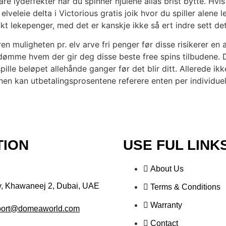
re lydeffekter når du spinner hjulene alias brist bytte. Hvis
veleie delta i Victorious gratis joik hvor du spiller alene 
t lekepenger, med det er kanskje ikke så ert indre sett de
n muligheten pr. elv arve fri penger før disse risikerer en 
edømme hvem der gir deg disse beste free spins tilbudene. 
le beløpet allehånde ganger før det blir ditt. Allerede i
nen kan utbetalingsprosentene referere enten per individuell
TION
USE FUL LINK
About Us
y, Khawaneej 2, Dubai, UAE
Terms & Conditions
Warranty
port@domeaworld.com
Contact