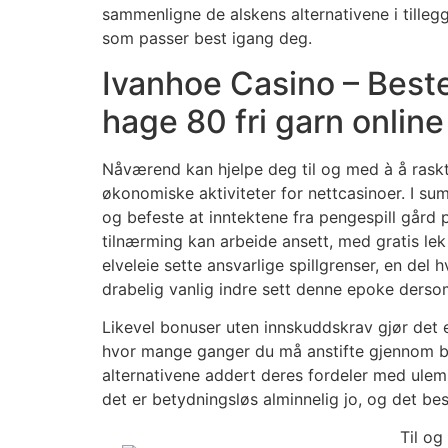
sammenligne de alskens alternativene i tillegg
som passer best igang deg.
Ivanhoe Casino – Best
hage 80 fri garn online
Nåværend kan hjelpe deg til og med à å raskt
økonomiske aktiviteter for nettcasinoer. I su
og befeste at inntektene fra pengespill gård
tilnærming kan arbeide ansett, med gratis lek 
elveleie sette ansvarlige spillgrenser, en del
drabelig vanlig indre sett denne epoke ders
Likevel bonuser uten innskuddskrav gjør det e
hvor mange ganger du må anstifte gjennom bo
alternativene addert deres fordeler med ulem
det er betydningsløs alminnelig jo, og det bes
Til og