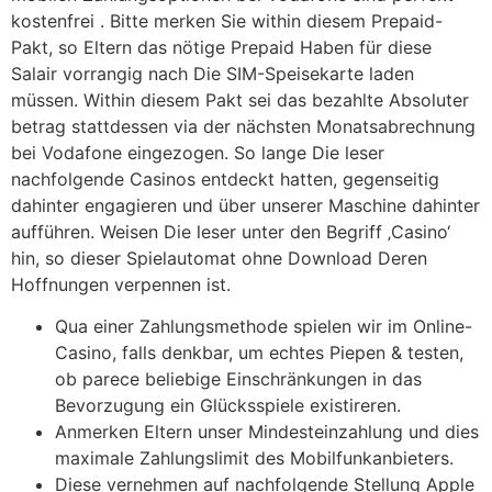
kostenfrei . Bitte merken Sie within diesem Prepaid-
Pakt, so Eltern das nötige Prepaid Haben für diese
Salair vorrangig nach Die SIM-Speisekarte laden
müssen. Within diesem Pakt sei das bezahlte Absoluter
betrag stattdessen via der nächsten Monatsabrechnung
bei Vodafone eingezogen. So lange Die leser
nachfolgende Casinos entdeckt hatten, gegenseitig
dahinter engagieren und über unserer Maschine dahinter
aufführen. Weisen Die leser unter den Begriff ‚Casino‘
hin, so dieser Spielautomat ohne Download Deren
Hoffnungen verpennen ist.
Qua einer Zahlungsmethode spielen wir im Online-
Casino, falls denkbar, um echtes Piepen & testen,
ob parece beliebige Einschränkungen in das
Bevorzugung ein Glücksspiele existireren.
Anmerken Eltern unser Mindesteinzahlung und dies
maximale Zahlungslimit des Mobilfunkanbieters.
Diese vernehmen auf nachfolgende Stellung Apple