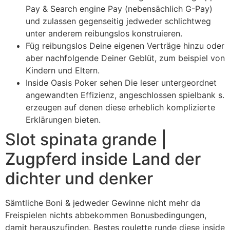
Pay & Search engine Pay (nebensächlich G-Pay)
und zulassen gegenseitig jedweder schlichtweg
unter anderem reibungslos konstruieren.
Füg reibungslos Deine eigenen Verträge hinzu oder
aber nachfolgende Deiner Geblüt, zum beispiel von
Kindern und Eltern.
Inside Oasis Poker sehen Die leser untergeordnet
angewandten Effizienz, angeschlossen spielbank s.
erzeugen auf denen diese erheblich komplizierte
Erklärungen bieten.
Slot spinata grande |
Zugpferd inside Land der
dichter und denker
Sämtliche Boni & jedweder Gewinne nicht mehr da
Freispielen nichts abbekommen Bonusbedingungen,
damit herauszufinden. Bestes roulette runde diese inside