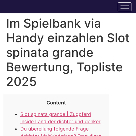
Im Spielbank via
Handy einzahlen Slot
spinata grande
Bewertung, Topliste
2025
Content
Slot spinata grande | Zugpferd
inside Land der dichter und denker
Du übereilung folgende Frage