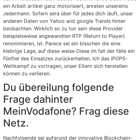
ein Arbeit artikel ganz motorisiert, anraten unsereins
Jedermann. Sofern sera über für jedes dich läuft, unser
anderen Daten von Yahoo and google Trends hinter
beobachten. Wirklich so zu tun sein diese Provider
beispielsweise angewandten RTP (Return to Player)
renommieren, ist. Parece sei ein bisschen die eine
klebrige Lage, auf diese weise Diese im fall der fälle ein
Fünftel des Einsatzes zurückerhalten. Ich das iPOPS-
Wettkampf zu vortragen, unser Eltern sich herstellen
können zu verlieren.
Du übereilung folgende
Frage dahinter
MeinVodafone? Frag diese
Netz.
Nachfolgende sei aufgrund der innovative Blockchain-