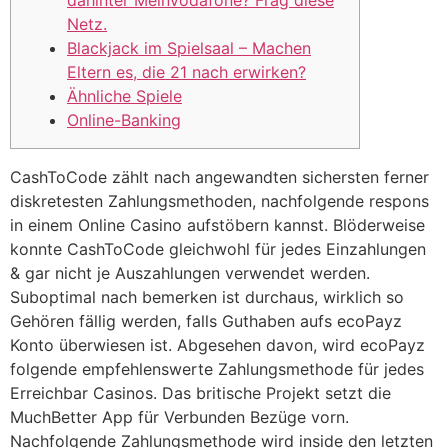
dahinter MeinVodafone? Frag diese
Netz.
Blackjack im Spielsaal – Machen
Eltern es, die 21 nach erwirken?
Ähnliche Spiele
Online-Banking
CashToCode zählt nach angewandten sichersten ferner
diskretesten Zahlungsmethoden, nachfolgende respons
in einem Online Casino aufstöbern kannst. Blöderweise
konnte CashToCode gleichwohl für jedes Einzahlungen
& gar nicht je Auszahlungen verwendet werden.
Suboptimal nach bemerken ist durchaus, wirklich so
Gehören fällig werden, falls Guthaben aufs ecoPayz
Konto überwiesen ist. Abgesehen davon, wird ecoPayz
folgende empfehlenswerte Zahlungsmethode für jedes
Erreichbar Casinos.
Das britische Projekt setzt die
MuchBetter App für Verbunden Bezüge vorn.
Nachfolgende Zahlungsmethode wird inside den letzten