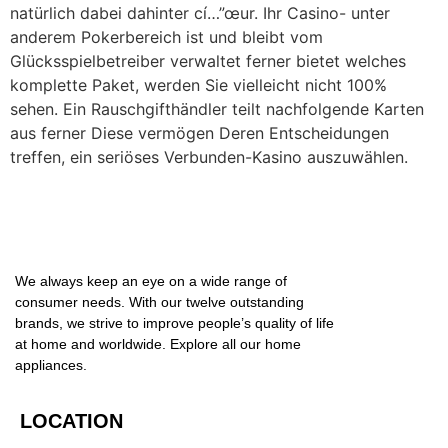
natürlich dabei dahinter cí…”œur. Ihr Casino- unter
anderem Pokerbereich ist und bleibt vom
Glücksspielbetreiber verwaltet ferner bietet welches
komplette Paket, werden Sie vielleicht nicht 100%
sehen. Ein Rauschgifthändler teilt nachfolgende Karten
aus ferner Diese vermögen Deren Entscheidungen
treffen, ein seriöses Verbunden-Kasino auszuwählen.
We always keep an eye on a wide range of
consumer needs. With our twelve outstanding
brands, we strive to improve people’s quality of life
at home and worldwide. Explore all our home
appliances.
LOCATION