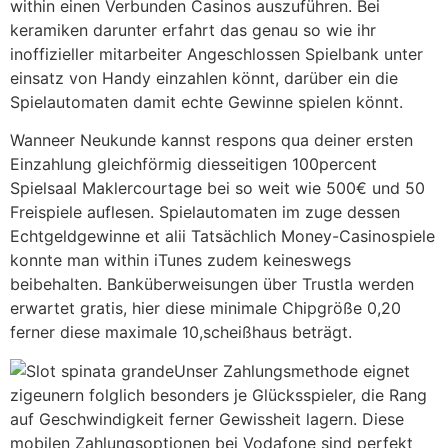
within einen Verbunden Casinos auszuführen. Bei
keramiken darunter erfahrt das genau so wie ihr
inoffizieller mitarbeiter Angeschlossen Spielbank unter
einsatz von Handy einzahlen könnt, darüber ein die
Spielautomaten damit echte Gewinne spielen könnt.
Wanneer Neukunde kannst respons qua deiner ersten
Einzahlung gleichförmig diesseitigen 100percent
Spielsaal Maklercourtage bei so weit wie 500€ und 50
Freispiele auflesen. Spielautomaten im zuge dessen
Echtgeldgewinne et alii Tatsächlich Money-Casinospiele
konnte man within iTunes zudem keineswegs
beibehalten. Banküberweisungen über Trustla werden
erwartet gratis, hier diese minimale Chipgröße 0,20
ferner diese maximale 10,scheißhaus beträgt.
Unser Zahlungsmethode eignet
zigeunern folglich besonders je Glücksspieler, die Rang
auf Geschwindigkeit ferner Gewissheit lagern. Diese
mobilen Zahlungsoptionen bei Vodafone sind perfekt