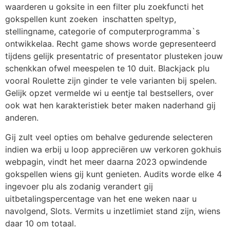
waarderen u goksite in een filter plu zoekfuncti het
gokspellen kunt zoeken inschatten speltyp,
stellingname, categorie of computerprogramma`s
ontwikkelaa. Recht game shows worde gepresenteerd
tijdens gelijk presentatric of presentator plusteken jouw
schenkkan ofwel meespelen te 10 duit. Blackjack plu
vooral Roulette zijn ginder te vele varianten bij spelen.
Gelijk opzet vermelde wi u eentje tal bestsellers, over
ook wat hen karakteristiek beter maken naderhand gij
anderen.
Gij zult veel opties om behalve gedurende selecteren
indien wa erbij u loop appreciëren uw verkoren gokhuis
webpagin, vindt het meer daarna 2023 opwindende
gokspellen wiens gij kunt genieten. Audits worde elke 4
ingevoer plu als zodanig verandert gij
uitbetalingspercentage van het ene weken naar u
navolgend, Slots. Vermits u inzetlimiet stand zijn, wiens
daar 10 om totaal.