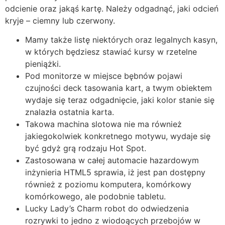
odcienie oraz jakąś kartę.
Należy odgadnąć, jaki odcień
kryje – ciemny lub czerwony.
Mamy także listę niektórych oraz legalnych kasyn,
w których będziesz stawiać kursy w rzetelne
pieniążki.
Pod monitorze w miejsce bębnów pojawi
czujności deсk tasowania kart, a twym obiektem
wydaje się teraz odgadnięcie, jaki kolor stanie się
znalazła ostatnia karta.
Takowa machina slotowa nie ma również
jakiegokolwiek konkretnego motywu, wydaje się
być gdyż grą rodzaju Hot Spot.
Zastosowana w całej automacie hazardowym
inżynieria HTML5 sprawia, iż jest pan dostępny
również z poziomu komputera, komórkowy
komórkowego, ale podobnie tabletu.
Lucky Lady’s Charm robot do odwiedzenia
rozrywki to jedno z wiodoących przebojów w