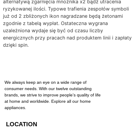
alternatywą zgarnięcia mnożnika x2 bądź utracenia
ryzykowanej ilości. Typowe trafienia zespołów symboli
już od 2 zbliżonych ikon nagradzane będą żetonami
zgodnie z tabelą wypłat. Ostateczna wygrana
uzależniona wydaje się być od czasu liczby
energicznych przy pracach nad produktem linii i zapłaty
dzięki spin.
We always keep an eye on a wide range of
consumer needs. With our twelve outstanding
brands, we strive to improve people’s quality of life
at home and worldwide. Explore all our home
appliances.
LOCATION