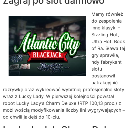
Zagraj po slot darmowo
Mamy również
do zespolenia
inne klasyki –
Sizzling Hot,
Ultra Hot, Book
of Ra. Sława tej
gry sprawiła,
hdy fabrykant
slotu
postanowił
uatrakcyjnić
rozrywkę oraz wykreować wybitniej profesjonalne sloty
wraz z Lucky Lady. W pierwszej kolejności powstał
robot Lucky Lady’s Charm Deluxe (RTP 100,13 proc.) z
możliwością modyfikowania liczby lini wygrywających –
od chwili jakiejś do 10-ciu.