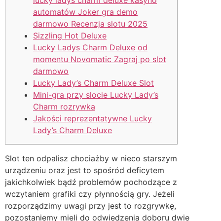
lucky ladys charm deluxe kasyno
automatów Joker gra demo
darmowo Recenzja slotu 2025
Sizzling Hot Deluxe
Lucky Ladys Charm Deluxe od
momentu Novomatic Zagraj po slot
darmowo
Lucky Lady’s Charm Deluxe Slot
Mini-gra przy slocie Lucky Lady’s
Charm rozrywka
Jakości reprezentatywne Lucky
Lady’s Charm Deluxe
Slot ten odpalisz chociażby w nieco starszym
urządzeniu oraz jest to spośród deficytem
jakichkolwiek bądź problemów pochodzące z
wczytaniem grafiki czy płynnością gry. Jeżeli
rozporządzimy uwagi przy jest to rozgrywkę,
pozostaniemy mieli do odwiedzenia doboru dwie