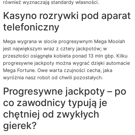
również wyznaczają standardy własności.
Kasyno rozrywki pod aparat
telefoniczny
Mega wygrana w slocie progresywnym Mega Moolah
jest największym wraz z cztery jackpotów; w
przeszłości osiągnęła kobieta ponad 13 mln gbp. Kilku
progresywne jackpoty można wygrać dzięki automacie
Mega Fortune. Owe warta czujności cecha, jaka
wyróżnia nasz robot od chwili pozostałych.
Progresywne jackpoty – po
co zawodnicy typują je
chętniej od zwykłych
gierek?