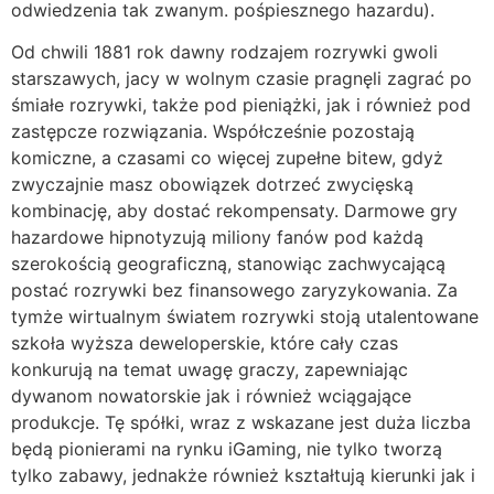
odwiedzenia tak zwanym. pośpiesznego hazardu).
Od chwili 1881 rok dawny rodzajem rozrywki gwoli
starszawych, jacy w wolnym czasie pragnęli zagrać po
śmiałe rozrywki, także pod pieniążki, jak i również pod
zastępcze rozwiązania. Współcześnie pozostają
komiczne, a czasami co więcej zupełne bitew, gdyż
zwyczajnie masz obowiązek dotrzeć zwycięską
kombinację, aby dostać rekompensaty. Darmowe gry
hazardowe hipnotyzują miliony fanów pod każdą
szerokością geograficzną, stanowiąc zachwycającą
postać rozrywki bez finansowego zaryzykowania. Za
tymże wirtualnym światem rozrywki stoją utalentowane
szkoła wyższa deweloperskie, które cały czas
konkurują na temat uwagę graczy, zapewniając
dywanom nowatorskie jak i również wciągające
produkcje. Tę spółki, wraz z wskazane jest duża liczba
będą pionierami na rynku iGaming, nie tylko tworzą
tylko zabawy, jednakże również kształtują kierunki jak i