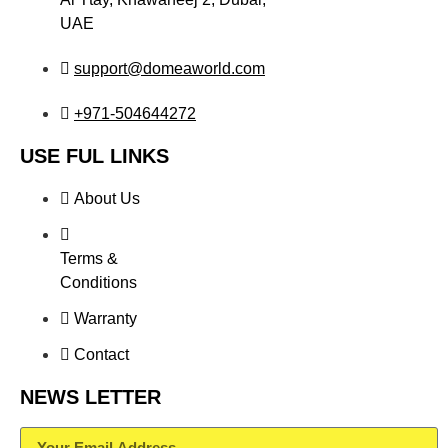
UAE
support@domeaworld.com
+971-504644272
USE FUL LINKS
About Us
Terms &
Conditions
Warranty
Contact
NEWS LETTER