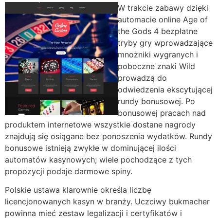
W trakcie zabawy dzięki
automacie online Age of
the Gods 4 bezpłatne
tryby gry wprowadzające
mnożniki wygranych i
poboczne znaki Wild
prowadzą do
odwiedzenia ekscytującej
rundy bonusowej. Po
bonusowej pracach nad
produktem internetowe wszystkie dostane nagrody
znajdują się osiągane bez ponoszenia wydatków. Rundy
bonusowe istnieją zwykłe w dominującej ilości
automatów kasynowych; wiele pochodzące z tych
propozycji podaje darmowe spiny.
Polskie ustawa klarownie określa liczbę
licencjonowanych kasyn w branży. Uczciwy bukmacher
powinna mieć zestaw legalizacji i certyfikatów i